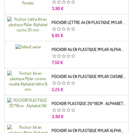
Prix
3,90 €
POCHOIR LETTRE A4 EN PLASTIQUE MYLAR ALPHABET RACINE 30 MM
Prix
6,95 €
POCHOIR A4 EN PLASTIQUE MYLAR ALPHABET LETTRE TYPO SEGOE 25 MM
Prix
7,50 €
POCHOIR A4 EN PLASTIQUE MYLAR CUISINE RECETTE ALPHABET LETTRE 15 MM
Prix
5,25 €
POCHOIR PLASTIQUE 26*18CM : ALPHABET (14)
Prix
3,90 €
POCHOIR A4 EN PLASTIQUE MYLAR ALPHABET LETTRE TYPO CHARLEMAGNE