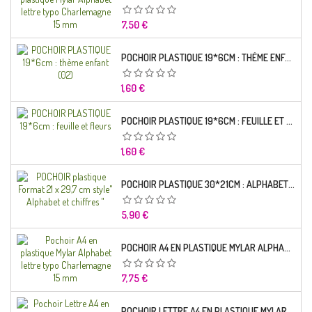
Prix
7,50 €
POCHOIR PLASTIQUE 19*6CM : THÈME ENFANT (02)
Prix
1,60 €
POCHOIR PLASTIQUE 19*6CM : FEUILLE ET FLEURS
Prix
1,60 €
POCHOIR PLASTIQUE 30*21CM : ALPHABET (02)
Prix
5,90 €
POCHOIR A4 EN PLASTIQUE MYLAR ALPHABET LETTRE TYPO RAVIE 30 MM
Prix
7,75 €
POCHOIR LETTRE A4 EN PLASTIQUE MYLAR ALPHABET LETTRES SCRIPT CAPITALES 25 MM