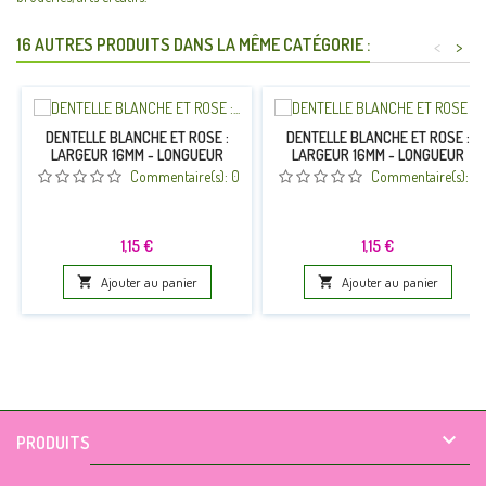
16 AUTRES PRODUITS DANS LA MÊME CATÉGORIE :
<
>
DENTELLE BLANCHE ET ROSE :
DENTELLE BLANCHE ET ROSE :
LARGEUR 16MM - LONGUEUR
LARGEUR 16MM - LONGUEUR
100CM (08)
100CM(13)
Commentaire(s):
0
Commentaire(s):
0
Prix
Prix
1,15 €
1,15 €

Ajouter au panier

Ajouter au panier

PRODUITS