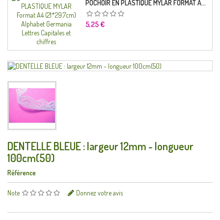
POCHOIR EN PLASTIQUE MYLAR FORMAT A4 (21*29.7CM) ALPHABET GERMANICA LETTRES CAPITALES ET CHIFFRES
Prix
5,25 €
DENTELLE BLEUE : largeur 12mm - longueur
100cm(50)
Référence
Note
Donnez votre avis