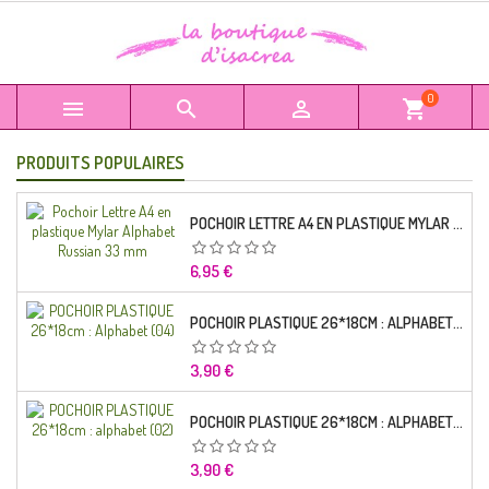
0



shopping_cart
PRODUITS POPULAIRES
POCHOIR LETTRE A4 EN PLASTIQUE MYLAR ALPHABET RUSSIAN 33 MM
Prix
6,95 €
POCHOIR PLASTIQUE 26*18CM : ALPHABET (04)
Prix
3,90 €
POCHOIR PLASTIQUE 26*18CM : ALPHABET (02)
Prix
3,90 €