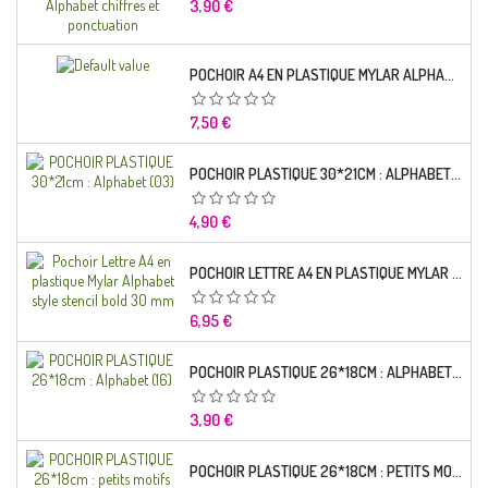
Prix
3,90 €
POCHOIR A4 EN PLASTIQUE MYLAR ALPHABET LETTRE TYPO CHARLEMAGNE 28 MM
Prix
7,50 €
POCHOIR PLASTIQUE 30*21CM : ALPHABET (03)
Prix
4,90 €
POCHOIR LETTRE A4 EN PLASTIQUE MYLAR ALPHABET STYLE STENCIL BOLD 30 MM
Prix
6,95 €
POCHOIR PLASTIQUE 26*18CM : ALPHABET (16)
Prix
3,90 €
POCHOIR PLASTIQUE 26*18CM : PETITS MOTIFS FLORALES