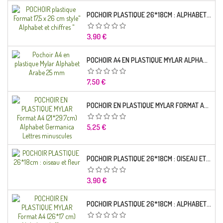
POCHOIR PLASTIQUE 26*18CM : ALPHABET (01)
Prix
3,90 €
POCHOIR A4 EN PLASTIQUE MYLAR ALPHABET ARABE 25 MM
Prix
7,50 €
POCHOIR EN PLASTIQUE MYLAR FORMAT A4 (21*29.7CM) ALPHABET GERMANICA LETTRES MINUSCULES
Prix
5,25 €
POCHOIR PLASTIQUE 26*18CM : OISEAU ET FLEUR
Prix
3,90 €
POCHOIR PLASTIQUE 26*18CM : ALPHABET (03)