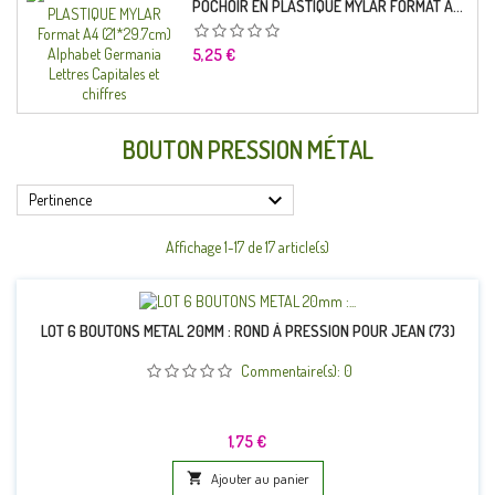
POCHOIR EN PLASTIQUE MYLAR FORMAT A4 (21*29.7CM) ALPHABET GERMANICA LETTRES CAPITALES ET CHIFFRES
Prix
5,25 €
BOUTON PRESSION MÉTAL

Pertinence
Affichage 1-17 de 17 article(s)
LOT 6 BOUTONS METAL 20MM : ROND À PRESSION POUR JEAN (73)
Commentaire(s):
0
Prix
1,75 €

Ajouter au panier