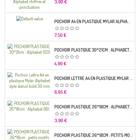
Prix
3,90 €
POCHOIR A4 EN PLASTIQUE MYLAR ALPHABET LETTRE TYPO CHARLEMAGNE 28 MM
Prix
7,50 €
POCHOIR PLASTIQUE 30*21CM : ALPHABET (03)
Prix
4,90 €
POCHOIR LETTRE A4 EN PLASTIQUE MYLAR ALPHABET STYLE STENCIL BOLD 30 MM
Prix
6,95 €
POCHOIR PLASTIQUE 26*18CM : ALPHABET (16)
Prix
3,90 €
POCHOIR PLASTIQUE 26*18CM : PETITS MOTIFS FLORALES