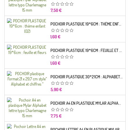
Prix
7,50 €
POCHOIR PLASTIQUE 19*6CM : THÈME ENFANT (02)
Prix
1,60 €
POCHOIR PLASTIQUE 19*6CM : FEUILLE ET FLEURS
Prix
1,60 €
POCHOIR PLASTIQUE 30*21CM : ALPHABET (02)
Prix
5,90 €
POCHOIR A4 EN PLASTIQUE MYLAR ALPHABET LETTRE TYPO RAVIE 30 MM
Prix
7,75 €
POCHOIR LETTRE A4 EN PLASTIQUE MYLAR ALPHABET LETTRES SCRIPT CAPITALES 25 MM