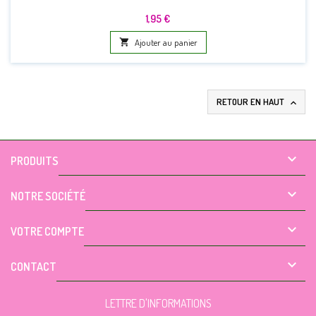
Prix
1,95 €

Ajouter au panier
RETOUR EN HAUT


PRODUITS

NOTRE SOCIÉTÉ

VOTRE COMPTE

CONTACT
LETTRE D'INFORMATIONS