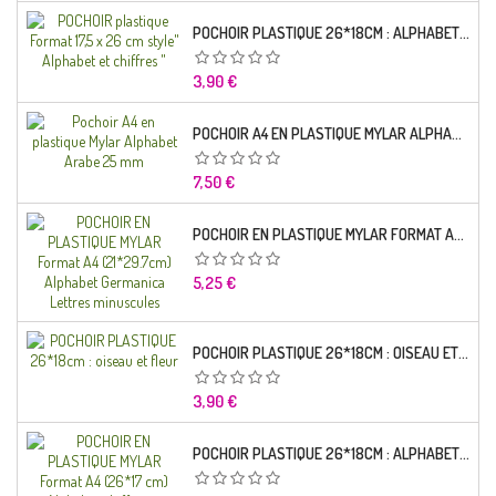
POCHOIR PLASTIQUE 26*18CM : ALPHABET (01)
Prix
3,90 €
POCHOIR A4 EN PLASTIQUE MYLAR ALPHABET ARABE 25 MM
Prix
7,50 €
POCHOIR EN PLASTIQUE MYLAR FORMAT A4 (21*29.7CM) ALPHABET GERMANICA LETTRES MINUSCULES
Prix
5,25 €
POCHOIR PLASTIQUE 26*18CM : OISEAU ET FLEUR
Prix
3,90 €
POCHOIR PLASTIQUE 26*18CM : ALPHABET (03)