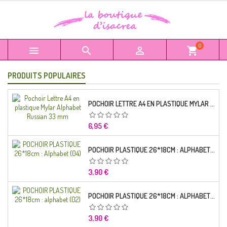
0



shopping_cart
PRODUITS POPULAIRES
POCHOIR LETTRE A4 EN PLASTIQUE MYLAR ALPHABET RUSSIAN 33 MM
Prix
6,95 €
POCHOIR PLASTIQUE 26*18CM : ALPHABET (04)
Prix
3,90 €
POCHOIR PLASTIQUE 26*18CM : ALPHABET (02)
Prix
3,90 €