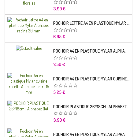
Prix
3,90 €
POCHOIR LETTRE A4 EN PLASTIQUE MYLAR ALPHABET RACINE 30 MM
Prix
6,95 €
POCHOIR A4 EN PLASTIQUE MYLAR ALPHABET LETTRE TYPO SEGOE 25 MM
Prix
7,50 €
POCHOIR A4 EN PLASTIQUE MYLAR CUISINE RECETTE ALPHABET LETTRE 15 MM
Prix
5,25 €
POCHOIR PLASTIQUE 26*18CM : ALPHABET (14)
Prix
3,90 €
POCHOIR A4 EN PLASTIQUE MYLAR ALPHABET LETTRE TYPO CHARLEMAGNE