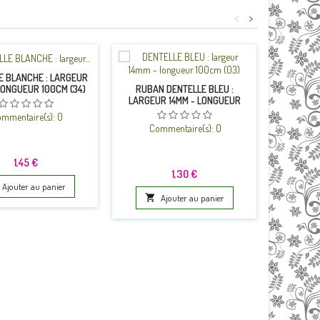
<
>
E BLANCHE : LARGEUR
LONGUEUR 100CM (34)
RUBAN DENTELLE BLEU :
DENTELLE
LARGEUR 14MM - LONGUEUR
LARGEU
100CM (03)
mmentaire(s):
0
Commentaire(s):
0
Co
Prix
1,45 €
Prix
1,30 €
Ajouter au panier

Ajouter au panier
