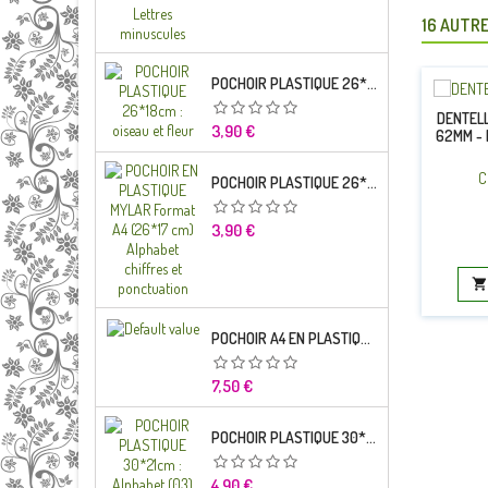
16 AUTRE
POCHOIR PLASTIQUE 26*18CM : OISEAU ET FLEUR
DENTELL
Prix
3,90 €
62MM - 
C
POCHOIR PLASTIQUE 26*18CM : ALPHABET (03)
Prix
3,90 €

POCHOIR A4 EN PLASTIQUE MYLAR ALPHABET LETTRE TYPO CHARLEMAGNE 28 MM
Prix
7,50 €
POCHOIR PLASTIQUE 30*21CM : ALPHABET (03)
Prix
4,90 €