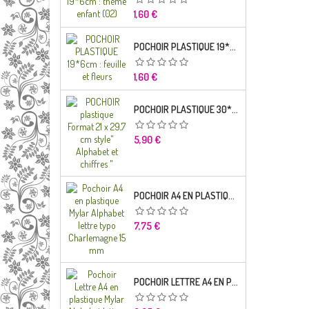
Prix
1,60 €
POCHOIR PLASTIQUE 19*6CM : FEUILLE ET FLEURS
Prix
1,60 €
POCHOIR PLASTIQUE 30*21CM : ALPHABET (02)
Prix
5,90 €
POCHOIR A4 EN PLASTIQUE MYLAR ALPHABET LETTRE TYPO RAVIE 30 MM
Prix
7,75 €
POCHOIR LETTRE A4 EN PLASTIQUE MYLAR ALPHABET LETTRES SCRIPT CAPITALES 25 MM