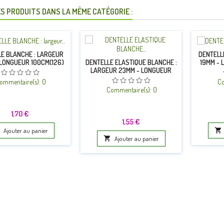
S PRODUITS DANS LA MÊME CATÉGORIE :
E BLANCHE : LARGEUR
DENTELL
LONGUEUR 100CM(126)
19MM - 
DENTELLE ELASTIQUE BLANCHE :
LARGEUR 23MM - LONGUEUR
100CM (12)
ommentaire(s):
0
Co
Commentaire(s):
0
Prix
1,70 €
Prix
1,55 €
Ajouter au panier


Ajouter au panier