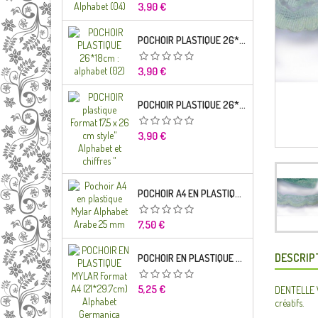
Prix
3,90 €
POCHOIR PLASTIQUE 26*18CM : ALPHABET (02)
Prix
3,90 €
POCHOIR PLASTIQUE 26*18CM : ALPHABET (01)
Prix
3,90 €
POCHOIR A4 EN PLASTIQUE MYLAR ALPHABET ARABE 25 MM
Prix
7,50 €
DESCRIP
POCHOIR EN PLASTIQUE MYLAR FORMAT A4 (21*29.7CM) ALPHABET GERMANICA LETTRES MINUSCULES
Prix
5,25 €
DENTELLE VE
créatifs.