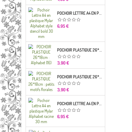
POCHOIR LETTRE A4 EN PLASTIQUE MYLAR ALPHABET STYLE STENCIL BOLD 30 MM
Prix
6,95 €
POCHOIR PLASTIQUE 26*18CM : ALPHABET (16)
Prix
3,90 €
POCHOIR PLASTIQUE 26*18CM : PETITS MOTIFS FLORALES
Prix
3,90 €
POCHOIR LETTRE A4 EN PLASTIQUE MYLAR ALPHABET RACINE 30 MM
Prix
6,95 €