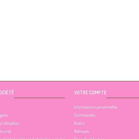
OCIÉTÉ
VOTRE COMPTE
Informations personnelles
gales
Commandes
d'utilisation
Avoirs
écurisé
Adresses