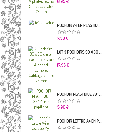
Prix
6,95 €
POCHOIR A4 EN PLASTIQUE MYLAR ALPHABET LETTRE TYPO SCIENCE 35 MM
Prix
7,50 €
LOT 3 POCHOIRS 30 X 30 CM EN PLASTIQUE MYLAR : ALPHABET COMPLET CABBAGE OMBRE 70 MM
Prix
17,95 €
POCHOIR PLASTIQUE 30*21CM : PAPILLONS
Prix
5,90 €
POCHOIR LETTRE A4 EN PLASTIQUE MYLAR ALPHABET LETTRES BRODWAY CAPITALES 20 MM