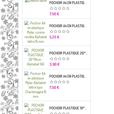
POCHOIR A4 EN PLASTIQUE MYLAR ALPHABET LETTRE TYPO SEGOE 25 MM
Prix
7,50 €
POCHOIR A4 EN PLASTIQUE MYLAR CUISINE RECETTE ALPHABET LETTRE 15 MM
Prix
5,25 €
POCHOIR PLASTIQUE 26*18CM : ALPHABET (14)
Prix
3,90 €
POCHOIR A4 EN PLASTIQUE MYLAR ALPHABET LETTRE TYPO CHARLEMAGNE
Prix
7,50 €
POCHOIR PLASTIQUE 19*6CM : THÈME ENFANT (02)