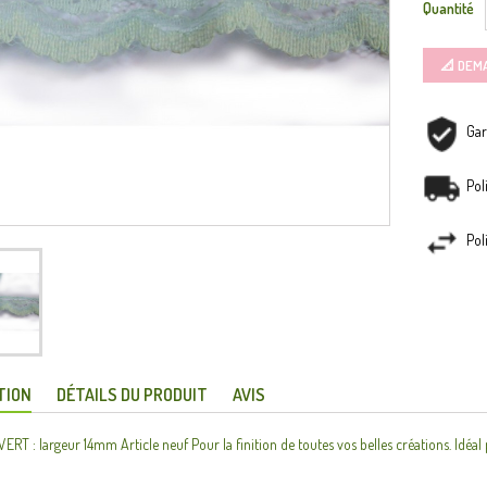
Quantité
📐 DEM
Gar
Pol
Pol
TION
DÉTAILS DU PRODUIT
AVIS
RT : largeur 14mm Article neuf Pour la finition de toutes vos belles créations. Idéal