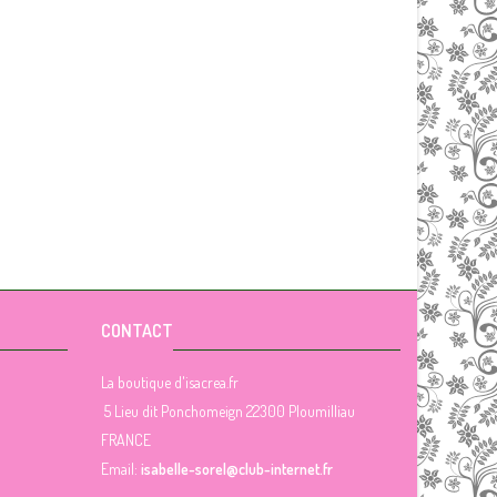
CONTACT
La boutique d'isacrea.fr
5 Lieu dit Ponchomeign 22300 Ploumilliau
FRANCE
Email:
isabelle-sorel@club-internet.fr