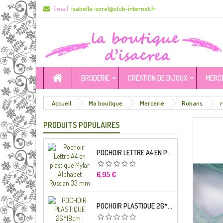
Email:
isabelle-sorel@club-internet.fr
BRODERIE
CRÉATION DE BIJOUX
MERC
Accueil
Ma boutique
Mercerie
Rubans
r
PRODUITS POPULAIRES
POCHOIR LETTRE A4 EN PLASTIQUE MYLAR ALPHABET RUSSIAN 33 MM
Prix
6,95 €
POCHOIR PLASTIQUE 26*18CM : ALPHABET (04)