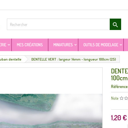

ERIE
MES CRÉATIONS
MINIATURES
OUTILS DE MODELAGE
uban dentelle
DENTELLE VERT : largeur 14mm - longueur 100cm (25)
DENTEL
100cm
Référence
Note
1,20 €