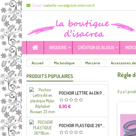
Email:
isabelle-sorel@club-internet.fr
BRODERIE
CRÉATION DE BIJOUX
MERC
Accueil
Ma boutique
Mercerie
Accessoires de
Règle 
PRODUITS POPULAIRES
Il y a 1 prod
POCHOIR LETTRE A4 EN PLASTIQUE MYLAR ALPHABET RUSSIAN 33 MM
Prix
6,95 €
POCHOIR PLASTIQUE 26*18CM : ALPHABET (04)