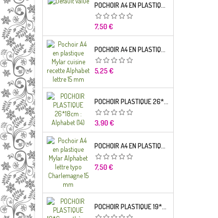
POCHOIR A4 EN PLASTIQUE MYLAR ALPHABET LETTRE TYPO SEGOE 25 MM
Prix
7,50 €
POCHOIR A4 EN PLASTIQUE MYLAR CUISINE RECETTE ALPHABET LETTRE 15 MM
Prix
5,25 €
POCHOIR PLASTIQUE 26*18CM : ALPHABET (14)
Prix
3,90 €
POCHOIR A4 EN PLASTIQUE MYLAR ALPHABET LETTRE TYPO CHARLEMAGNE
Prix
7,50 €
POCHOIR PLASTIQUE 19*6CM : THÈME ENFANT (02)