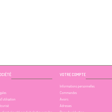
OCIÉTÉ
VOTRE COMPTE
Informations personnelles
gales
Commandes
d'utilisation
Avoirs
écurisé
Adresses