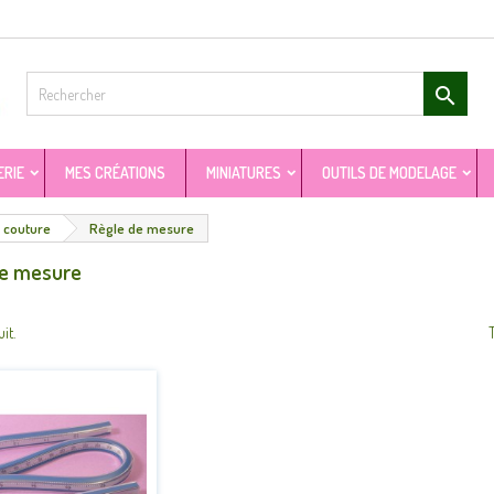

ERIE
MES CRÉATIONS
MINIATURES
OUTILS DE MODELAGE
 couture
Règle de mesure
de mesure
uit.
T