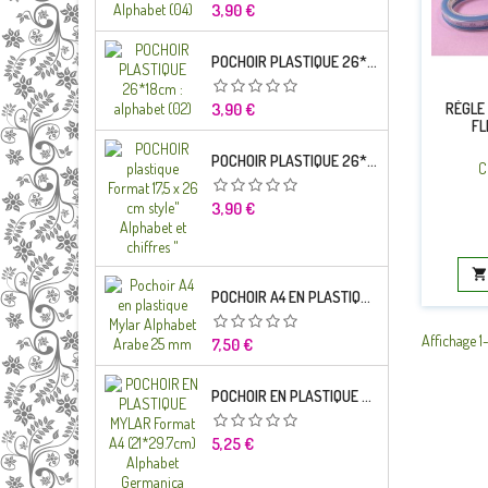
Prix
3,90 €
POCHOIR PLASTIQUE 26*18CM : ALPHABET (02)
Prix
RÈGLE
3,90 €
FL
POCHOIR PLASTIQUE 26*18CM : ALPHABET (01)
C
Prix
3,90 €

POCHOIR A4 EN PLASTIQUE MYLAR ALPHABET ARABE 25 MM
Affichage 1-1
Prix
7,50 €
POCHOIR EN PLASTIQUE MYLAR FORMAT A4 (21*29.7CM) ALPHABET GERMANICA LETTRES MINUSCULES
Prix
5,25 €