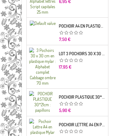
Prix
6,95 €
POCHOIR A4 EN PLASTIQUE MYLAR ALPHABET LETTRE TYPO SCIENCE 35 MM
Prix
7,50 €
LOT 3 POCHOIRS 30 X 30 CM EN PLASTIQUE MYLAR : ALPHABET COMPLET CABBAGE OMBRE 70 MM
Prix
17,95 €
POCHOIR PLASTIQUE 30*21CM : PAPILLONS
Prix
5,90 €
POCHOIR LETTRE A4 EN PLASTIQUE MYLAR ALPHABET LETTRES BRODWAY CAPITALES 20 MM