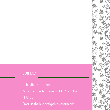
CONTACT
La boutique d'isacrea.fr
5 Lieu dit Ponchomeign 22300 Ploumilliau
FRANCE
Email:
isabelle-sorel@club-internet.fr