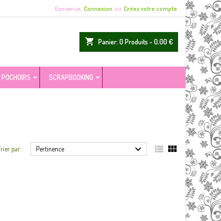
Bienvenue,
Connexion
ou
Créez votre compte
shopping_cart
Panier:
0
Produits - 0,00 €
POCHOIRS
SCRAPBOOKING



rier par :
Pertinence