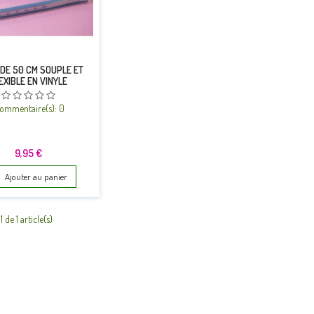
 DE 50 CM SOUPLE ET
EXIBLE EN VINYLE
ommentaire(s):
0
Prix
9,95 €
Ajouter au panier
 de 1 article(s)