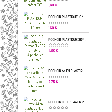
Prix
1,60 €
POCHOIR PLASTIQUE 19*6CM : FEUILLE ET FLEURS
Prix
1,60 €
POCHOIR PLASTIQUE 30*21CM : ALPHABET (02)
Prix
5,90 €
POCHOIR A4 EN PLASTIQUE MYLAR ALPHABET LETTRE TYPO RAVIE 30 MM
Prix
7,75 €
POCHOIR LETTRE A4 EN PLASTIQUE MYLAR ALPHABET LETTRES SCRIPT CAPITALES 25 MM