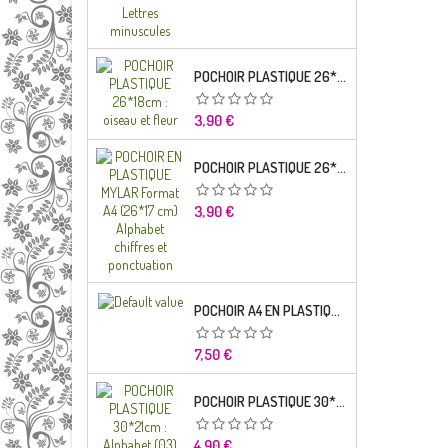
POCHOIR PLASTIQUE 26*18CM : OISEAU ET FLEUR
Prix
3,90 €
POCHOIR PLASTIQUE 26*18CM : ALPHABET (03)
Prix
3,90 €
POCHOIR A4 EN PLASTIQUE MYLAR ALPHABET LETTRE TYPO CHARLEMAGNE 28 MM
Prix
7,50 €
POCHOIR PLASTIQUE 30*21CM : ALPHABET (03)
Prix
4,90 €