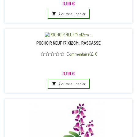
Prix
3,90 €

Ajouter au panier
POCHOIR NEUF 17 X12CM : RASCASSE
Commentaire(s):
0
Prix
3,90 €

Ajouter au panier