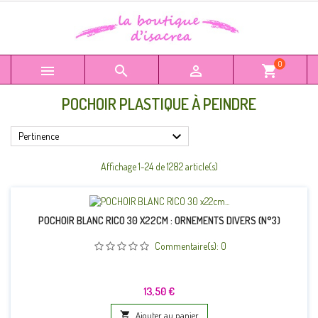
0



shopping_cart
POCHOIR PLASTIQUE À PEINDRE

Pertinence
Affichage 1-24 de 1282 article(s)
POCHOIR BLANC RICO 30 X22CM : ORNEMENTS DIVERS (N°3)
Commentaire(s):
0
Prix
13,50 €

Ajouter au panier