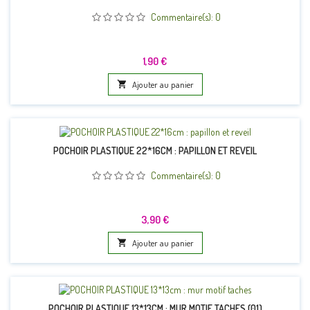
Commentaire(s):
0
Prix
1,90 €

Ajouter au panier
POCHOIR PLASTIQUE 22*16CM : PAPILLON ET REVEIL
Commentaire(s):
0
Prix
3,90 €

Ajouter au panier
POCHOIR PLASTIQUE 13*13CM : MUR MOTIF TACHES (01)