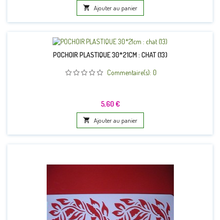

Ajouter au panier
POCHOIR PLASTIQUE 30*21CM : CHAT (13)
Commentaire(s):
0
Prix
5,60 €

Ajouter au panier