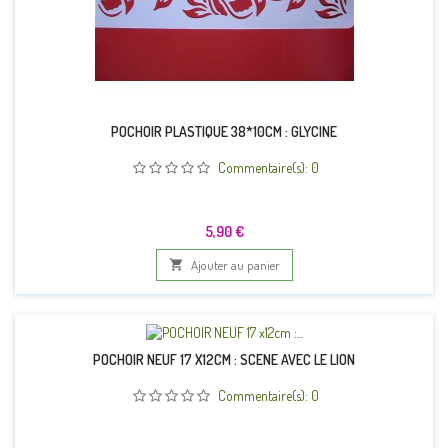
POCHOIR PLASTIQUE 38*10CM : GLYCINE
Commentaire(s):
0
Prix
5,90 €

Ajouter au panier
POCHOIR NEUF 17 X12CM : SCENE AVEC LE LION
Commentaire(s):
0