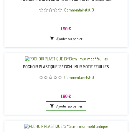
Commentaire(s):
0
Prix
1,90 €

Ajouter au panier
POCHOIR PLASTIQUE 13*13CM : MUR MOTIF FEUILLES
Commentaire(s):
0
Prix
1,90 €

Ajouter au panier