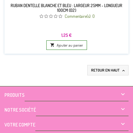
RUBAN DENTELLE BLANCHE ET BLEU : LARGEUR 25MM - LONGUEUR
100CM (02)
Commentaire(s):
0
Prix
1,25 €

Ajouter au panier
RETOUR EN HAUT


PRODUITS

NOTRE SOCIÉTÉ

VOTRE COMPTE