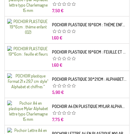
Prix
7,50 €
POCHOIR PLASTIQUE 19*6CM : THÈME ENFANT (02)
Prix
1,60 €
POCHOIR PLASTIQUE 19*6CM : FEUILLE ET FLEURS
Prix
1,60 €
POCHOIR PLASTIQUE 30*21CM : ALPHABET (02)
Prix
5,90 €
POCHOIR A4 EN PLASTIQUE MYLAR ALPHABET LETTRE TYPO RAVIE 30 MM
Prix
7,75 €
POCHOIR LETTRE A4 EN PLASTIQUE MYLAR ALPHABET LETTRES SCRIPT CAPITALES 25 MM