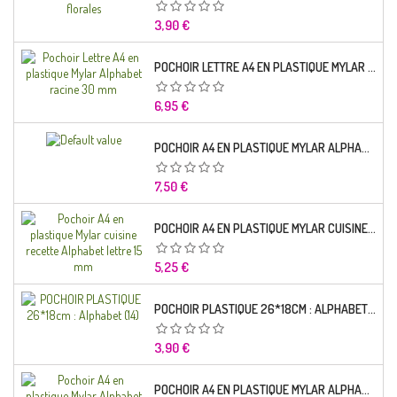
Prix
3,90 €
POCHOIR LETTRE A4 EN PLASTIQUE MYLAR ALPHABET RACINE 30 MM
Prix
6,95 €
POCHOIR A4 EN PLASTIQUE MYLAR ALPHABET LETTRE TYPO SEGOE 25 MM
Prix
7,50 €
POCHOIR A4 EN PLASTIQUE MYLAR CUISINE RECETTE ALPHABET LETTRE 15 MM
Prix
5,25 €
POCHOIR PLASTIQUE 26*18CM : ALPHABET (14)
Prix
3,90 €
POCHOIR A4 EN PLASTIQUE MYLAR ALPHABET LETTRE TYPO CHARLEMAGNE