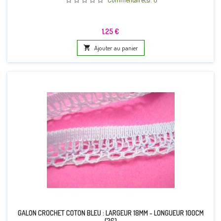
Prix
1,25 €

Ajouter au panier
GALON CROCHET COTON BLEU : LARGEUR 18MM - LONGUEUR 100CM
(26)