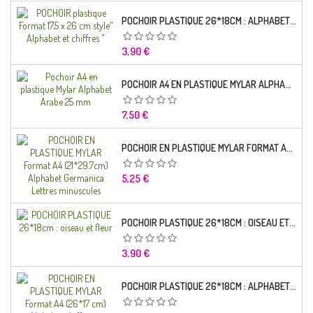
POCHOIR PLASTIQUE 26*18CM : ALPHABET (01)
Prix
3,90 €
POCHOIR A4 EN PLASTIQUE MYLAR ALPHABET ARABE 25 MM
Prix
7,50 €
POCHOIR EN PLASTIQUE MYLAR FORMAT A4 (21*29.7CM) ALPHABET GERMANICA LETTRES MINUSCULES
Prix
5,25 €
POCHOIR PLASTIQUE 26*18CM : OISEAU ET FLEUR
Prix
3,90 €
POCHOIR PLASTIQUE 26*18CM : ALPHABET (03)