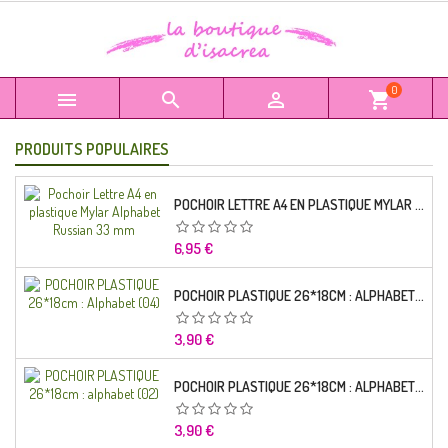
0



shopping_cart
PRODUITS POPULAIRES
POCHOIR LETTRE A4 EN PLASTIQUE MYLAR ALPHABET RUSSIAN 33 MM
Prix
6,95 €
POCHOIR PLASTIQUE 26*18CM : ALPHABET (04)
Prix
3,90 €
POCHOIR PLASTIQUE 26*18CM : ALPHABET (02)
Prix
3,90 €