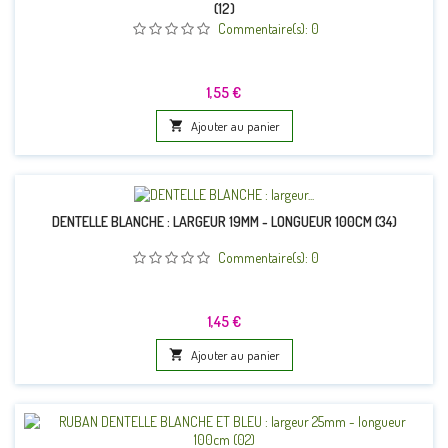
(12)
Commentaire(s):
0
Prix
1,55 €

Ajouter au panier
DENTELLE BLANCHE : LARGEUR 19MM - LONGUEUR 100CM (34)
Commentaire(s):
0
Prix
1,45 €

Ajouter au panier