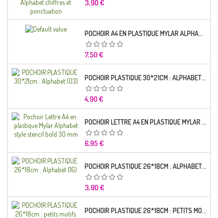
Prix
3,90 €
POCHOIR A4 EN PLASTIQUE MYLAR ALPHABET LETTRE TYPO CHARLEMAGNE 28 MM
Prix
7,50 €
POCHOIR PLASTIQUE 30*21CM : ALPHABET (03)
Prix
4,90 €
POCHOIR LETTRE A4 EN PLASTIQUE MYLAR ALPHABET STYLE STENCIL BOLD 30 MM
Prix
6,95 €
POCHOIR PLASTIQUE 26*18CM : ALPHABET (16)
Prix
3,90 €
POCHOIR PLASTIQUE 26*18CM : PETITS MOTIFS FLORALES