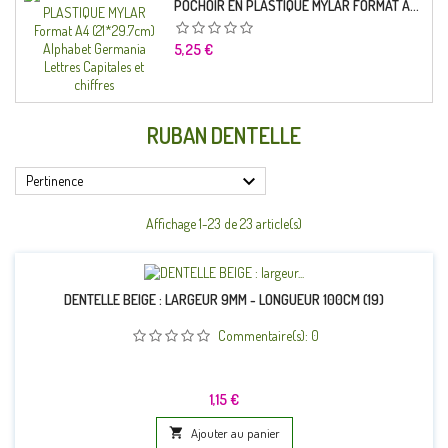
POCHOIR EN PLASTIQUE MYLAR FORMAT A4 (21*29.7CM) ALPHABET GERMANICA LETTRES CAPITALES ET CHIFFRES
Prix
5,25 €
RUBAN DENTELLE

Pertinence
Affichage 1-23 de 23 article(s)
DENTELLE BEIGE : LARGEUR 9MM - LONGUEUR 100CM (19)
Commentaire(s):
0
Prix
1,15 €

Ajouter au panier