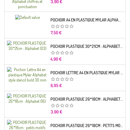
Prix
3,90 €
POCHOIR A4 EN PLASTIQUE MYLAR ALPHABET LETTRE TYPO CHARLEMAGNE 28 MM
Prix
7,50 €
POCHOIR PLASTIQUE 30*21CM : ALPHABET (03)
Prix
4,90 €
POCHOIR LETTRE A4 EN PLASTIQUE MYLAR ALPHABET STYLE STENCIL BOLD 30 MM
Prix
6,95 €
POCHOIR PLASTIQUE 26*18CM : ALPHABET (16)
Prix
3,90 €
POCHOIR PLASTIQUE 26*18CM : PETITS MOTIFS FLORALES