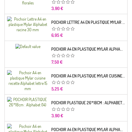
Prix
3,90 €
POCHOIR LETTRE A4 EN PLASTIQUE MYLAR ALPHABET RACINE 30 MM
Prix
6,95 €
POCHOIR A4 EN PLASTIQUE MYLAR ALPHABET LETTRE TYPO SEGOE 25 MM
Prix
7,50 €
POCHOIR A4 EN PLASTIQUE MYLAR CUISINE RECETTE ALPHABET LETTRE 15 MM
Prix
5,25 €
POCHOIR PLASTIQUE 26*18CM : ALPHABET (14)
Prix
3,90 €
POCHOIR A4 EN PLASTIQUE MYLAR ALPHABET LETTRE TYPO CHARLEMAGNE