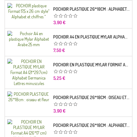
POCHOIR PLASTIQUE 26*18CM : ALPHABET (01)
Prix
3,90 €
POCHOIR A4 EN PLASTIQUE MYLAR ALPHABET ARABE 25 MM
Prix
7,50 €
POCHOIR EN PLASTIQUE MYLAR FORMAT A4 (21*29.7CM) ALPHABET GERMANICA LETTRES MINUSCULES
Prix
5,25 €
POCHOIR PLASTIQUE 26*18CM : OISEAU ET FLEUR
Prix
3,90 €
POCHOIR PLASTIQUE 26*18CM : ALPHABET (03)