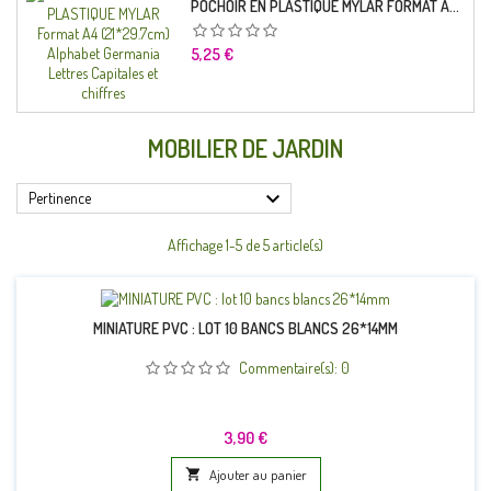
POCHOIR EN PLASTIQUE MYLAR FORMAT A4 (21*29.7CM) ALPHABET GERMANICA LETTRES CAPITALES ET CHIFFRES
Prix
5,25 €
MOBILIER DE JARDIN

Pertinence
Affichage 1-5 de 5 article(s)
MINIATURE PVC : LOT 10 BANCS BLANCS 26*14MM
Commentaire(s):
0
Prix
3,90 €

Ajouter au panier