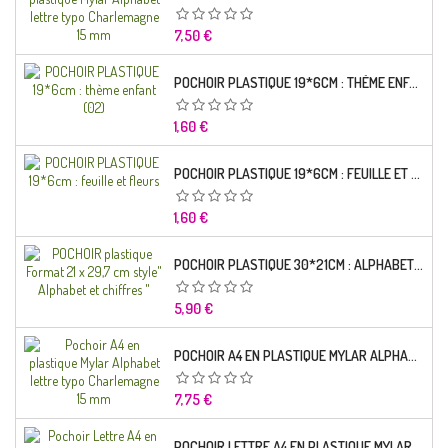
Prix
7,50 €
POCHOIR PLASTIQUE 19*6CM : THÈME ENFANT (02)
Prix
1,60 €
POCHOIR PLASTIQUE 19*6CM : FEUILLE ET FLEURS
Prix
1,60 €
POCHOIR PLASTIQUE 30*21CM : ALPHABET (02)
Prix
5,90 €
POCHOIR A4 EN PLASTIQUE MYLAR ALPHABET LETTRE TYPO RAVIE 30 MM
Prix
7,75 €
POCHOIR LETTRE A4 EN PLASTIQUE MYLAR ALPHABET LETTRES SCRIPT CAPITALES 25 MM