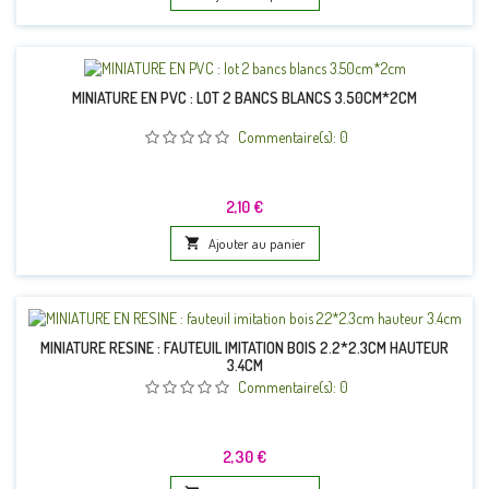
MINIATURE EN PVC : LOT 2 BANCS BLANCS 3.50CM*2CM
Commentaire(s):
0
Prix
2,10 €

Ajouter au panier
MINIATURE RESINE : FAUTEUIL IMITATION BOIS 2.2*2.3CM HAUTEUR
3.4CM
Commentaire(s):
0
Prix
2,30 €