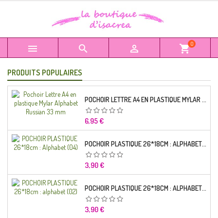
0



shopping_cart
PRODUITS POPULAIRES
POCHOIR LETTRE A4 EN PLASTIQUE MYLAR ALPHABET RUSSIAN 33 MM
Prix
6,95 €
POCHOIR PLASTIQUE 26*18CM : ALPHABET (04)
Prix
3,90 €
POCHOIR PLASTIQUE 26*18CM : ALPHABET (02)
Prix
3,90 €