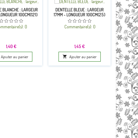
E BLANCHE : LARGEUR
DENTELLE BLEUE : LARGEUR
DENTELLE
LONGUEUR 100CM(121)
17MM - LONGUEUR 100CM(25)
À 25MM - 
mmentaire(s):
0
Commentaire(s):
0
Co
Prix
Prix
1,40 €
1,45 €
Ajouter au panier

Ajouter au panier
