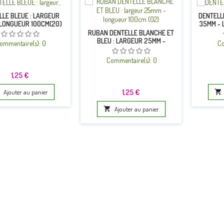
LLE BLEUE : LARGEUR
DENTELL
 LONGUEUR 100CM(20)
35MM - 
RUBAN DENTELLE BLANCHE ET
BLEU : LARGEUR 25MM -
ommentaire(s):
0
Co
LONGUEUR 100CM (02)
Commentaire(s):
0
Prix
1,25 €
Prix
1,25 €
Ajouter au panier


Ajouter au panier