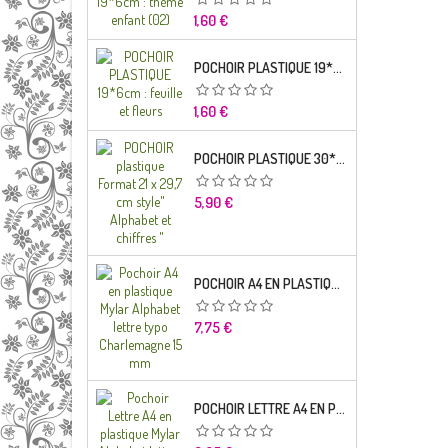
Prix
1,60 €
POCHOIR PLASTIQUE 19*6CM : FEUILLE ET FLEURS
Prix
1,60 €
POCHOIR PLASTIQUE 30*21CM : ALPHABET (02)
Prix
5,90 €
POCHOIR A4 EN PLASTIQUE MYLAR ALPHABET LETTRE TYPO RAVIE 30 MM
Prix
7,75 €
POCHOIR LETTRE A4 EN PLASTIQUE MYLAR ALPHABET LETTRES SCRIPT CAPITALES 25 MM