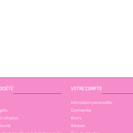
OCIÉTÉ
VOTRE COMPTE
Informations personnelles
gales
Commandes
d'utilisation
Avoirs
écurisé
Adresses