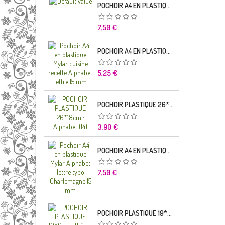
POCHOIR A4 EN PLASTIQUE MYLAR ALPHABET LETTRE TYPO SEGOE 25 MM
Prix
7,50 €
POCHOIR A4 EN PLASTIQUE MYLAR CUISINE RECETTE ALPHABET LETTRE 15 MM
Prix
5,25 €
POCHOIR PLASTIQUE 26*18CM : ALPHABET (14)
Prix
3,90 €
POCHOIR A4 EN PLASTIQUE MYLAR ALPHABET LETTRE TYPO CHARLEMAGNE
Prix
7,50 €
POCHOIR PLASTIQUE 19*6CM : THÈME ENFANT (02)