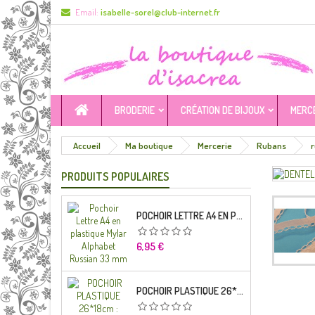
Email:
isabelle-sorel@club-internet.fr
BRODERIE
CRÉATION DE BIJOUX
MERC
Accueil
Ma boutique
Mercerie
Rubans
r
PRODUITS POPULAIRES
POCHOIR LETTRE A4 EN PLASTIQUE MYLAR ALPHABET RUSSIAN 33 MM
Prix
6,95 €
POCHOIR PLASTIQUE 26*18CM : ALPHABET (04)