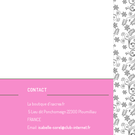
CONTACT
La boutique d'isacrea.fr
5 Lieu dit Ponchomeign 22300 Ploumilliau
FRANCE
Email:
isabelle-sorel@club-internet.fr