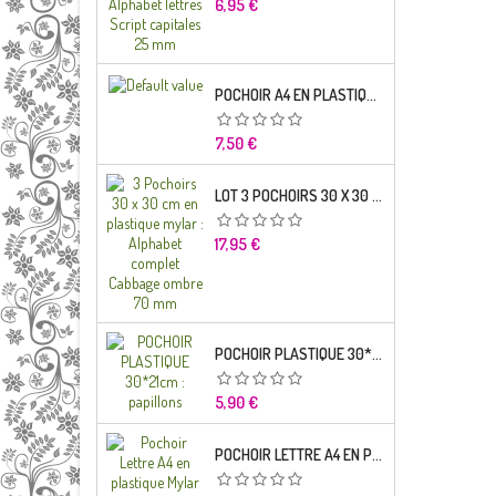
Prix
6,95 €
POCHOIR A4 EN PLASTIQUE MYLAR ALPHABET LETTRE TYPO SCIENCE 35 MM
Prix
7,50 €
LOT 3 POCHOIRS 30 X 30 CM EN PLASTIQUE MYLAR : ALPHABET COMPLET CABBAGE OMBRE 70 MM
Prix
17,95 €
POCHOIR PLASTIQUE 30*21CM : PAPILLONS
Prix
5,90 €
POCHOIR LETTRE A4 EN PLASTIQUE MYLAR ALPHABET LETTRES BRODWAY CAPITALES 20 MM