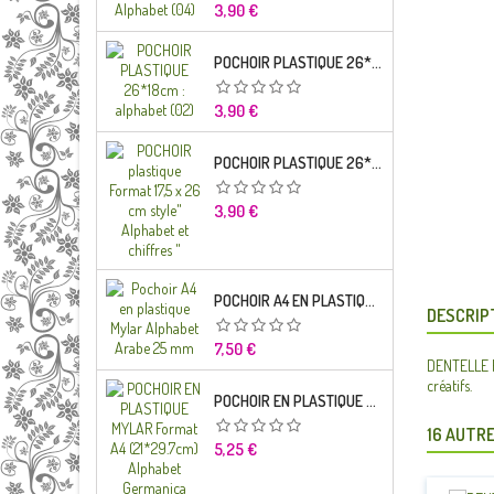
Prix
3,90 €
POCHOIR PLASTIQUE 26*18CM : ALPHABET (02)
Prix
3,90 €
POCHOIR PLASTIQUE 26*18CM : ALPHABET (01)
Prix
3,90 €
POCHOIR A4 EN PLASTIQUE MYLAR ALPHABET ARABE 25 MM
DESCRIP
Prix
7,50 €
DENTELLE RO
créatifs.
POCHOIR EN PLASTIQUE MYLAR FORMAT A4 (21*29.7CM) ALPHABET GERMANICA LETTRES MINUSCULES
16 AUTRE
Prix
5,25 €