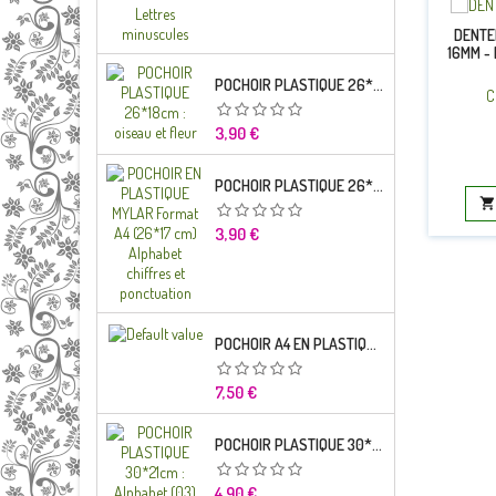
DENTE
16MM -
POCHOIR PLASTIQUE 26*18CM : OISEAU ET FLEUR
C
Prix
3,90 €
POCHOIR PLASTIQUE 26*18CM : ALPHABET (03)

Prix
3,90 €
POCHOIR A4 EN PLASTIQUE MYLAR ALPHABET LETTRE TYPO CHARLEMAGNE 28 MM
Prix
7,50 €
POCHOIR PLASTIQUE 30*21CM : ALPHABET (03)
Prix
4,90 €