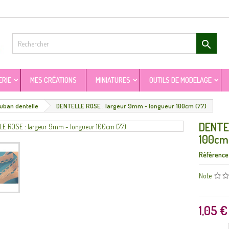

ERIE
MES CRÉATIONS
MINIATURES
OUTILS DE MODELAGE
uban dentelle
DENTELLE ROSE : largeur 9mm - longueur 100cm (77)
DENTEL
100cm
Référence
Note
1,05 €