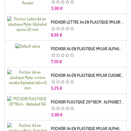
Prix
3,90 €
POCHOIR LETTRE A4 EN PLASTIQUE MYLAR ALPHABET RACINE 30 MM
Prix
6,95 €
POCHOIR A4 EN PLASTIQUE MYLAR ALPHABET LETTRE TYPO SEGOE 25 MM
Prix
7,50 €
POCHOIR A4 EN PLASTIQUE MYLAR CUISINE RECETTE ALPHABET LETTRE 15 MM
Prix
5,25 €
POCHOIR PLASTIQUE 26*18CM : ALPHABET (14)
Prix
3,90 €
POCHOIR A4 EN PLASTIQUE MYLAR ALPHABET LETTRE TYPO CHARLEMAGNE