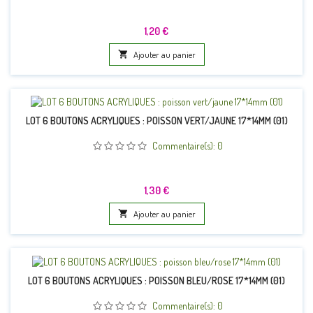
Prix
1,20 €

Ajouter au panier
LOT 6 BOUTONS ACRYLIQUES : POISSON VERT/JAUNE 17*14MM (01)
Commentaire(s):
0
Prix
1,30 €

Ajouter au panier
LOT 6 BOUTONS ACRYLIQUES : POISSON BLEU/ROSE 17*14MM (01)
Commentaire(s):
0