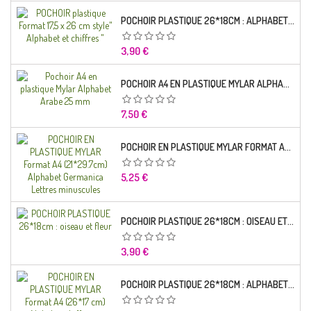
POCHOIR PLASTIQUE 26*18CM : ALPHABET (01)
Prix
3,90 €
POCHOIR A4 EN PLASTIQUE MYLAR ALPHABET ARABE 25 MM
Prix
7,50 €
POCHOIR EN PLASTIQUE MYLAR FORMAT A4 (21*29.7CM) ALPHABET GERMANICA LETTRES MINUSCULES
Prix
5,25 €
POCHOIR PLASTIQUE 26*18CM : OISEAU ET FLEUR
Prix
3,90 €
POCHOIR PLASTIQUE 26*18CM : ALPHABET (03)