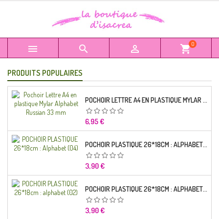
0



shopping_cart
PRODUITS POPULAIRES
POCHOIR LETTRE A4 EN PLASTIQUE MYLAR ALPHABET RUSSIAN 33 MM
Prix
6,95 €
POCHOIR PLASTIQUE 26*18CM : ALPHABET (04)
Prix
3,90 €
POCHOIR PLASTIQUE 26*18CM : ALPHABET (02)
Prix
3,90 €