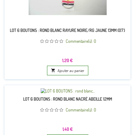
LOT 6 BOUTONS : ROND BLANC RAYURE NOIRE/RG JAUNE 13MM (07)
Commentaire(s):
0
Prix
1,20 €

Ajouter au panier
LOT 6 BOUTONS : ROND BLANC NACRÉ ABEILLE 12MM
Commentaire(s):
0
Prix
1,40 €