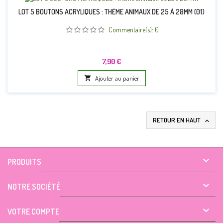
LOT 5 BOUTONS ACRYLIQUES : THÈME ANIMAUX DE 25 À 28MM (01)
Commentaire(s):
0
Prix
7,90 €

Ajouter au panier
RETOUR EN HAUT


PRODUITS

NOTRE SOCIÉTÉ

VOTRE COMPTE