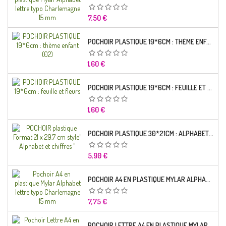
Prix
7,50 €
POCHOIR PLASTIQUE 19*6CM : THÈME ENFANT (02)
Prix
1,60 €
POCHOIR PLASTIQUE 19*6CM : FEUILLE ET FLEURS
Prix
1,60 €
POCHOIR PLASTIQUE 30*21CM : ALPHABET (02)
Prix
5,90 €
POCHOIR A4 EN PLASTIQUE MYLAR ALPHABET LETTRE TYPO RAVIE 30 MM
Prix
7,75 €
POCHOIR LETTRE A4 EN PLASTIQUE MYLAR ALPHABET LETTRES SCRIPT CAPITALES 25 MM