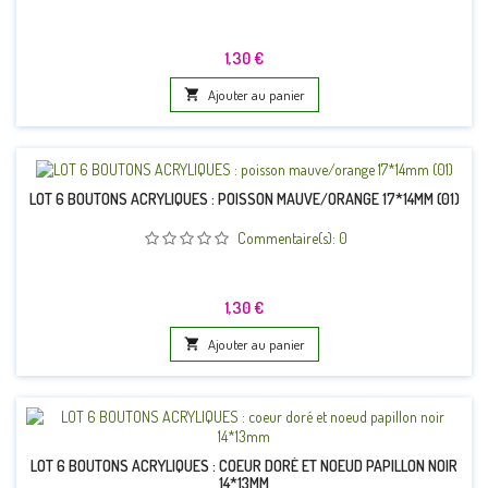
Prix
1,30 €

Ajouter au panier
LOT 6 BOUTONS ACRYLIQUES : POISSON MAUVE/ORANGE 17*14MM (01)
Commentaire(s):
0
Prix
1,30 €

Ajouter au panier
LOT 6 BOUTONS ACRYLIQUES : COEUR DORÉ ET NOEUD PAPILLON NOIR
14*13MM