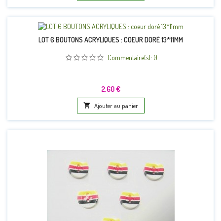
LOT 6 BOUTONS ACRYLIQUES : COEUR DORÉ 13*11MM
Commentaire(s):
0
Prix
2,60 €

Ajouter au panier