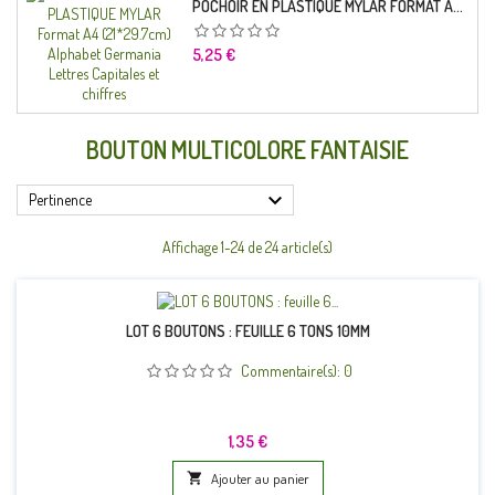
POCHOIR EN PLASTIQUE MYLAR FORMAT A4 (21*29.7CM) ALPHABET GERMANICA LETTRES CAPITALES ET CHIFFRES
Prix
5,25 €
BOUTON MULTICOLORE FANTAISIE

Pertinence
Affichage 1-24 de 24 article(s)
LOT 6 BOUTONS : FEUILLE 6 TONS 10MM
Commentaire(s):
0
Prix
1,35 €

Ajouter au panier