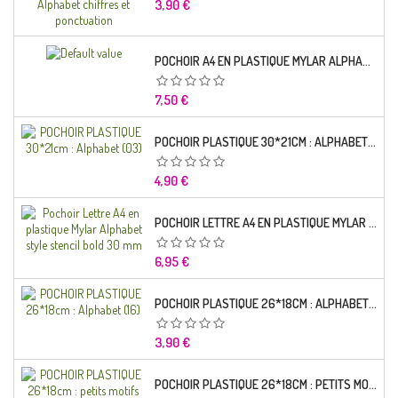
Prix
3,90 €
POCHOIR A4 EN PLASTIQUE MYLAR ALPHABET LETTRE TYPO CHARLEMAGNE 28 MM
Prix
7,50 €
POCHOIR PLASTIQUE 30*21CM : ALPHABET (03)
Prix
4,90 €
POCHOIR LETTRE A4 EN PLASTIQUE MYLAR ALPHABET STYLE STENCIL BOLD 30 MM
Prix
6,95 €
POCHOIR PLASTIQUE 26*18CM : ALPHABET (16)
Prix
3,90 €
POCHOIR PLASTIQUE 26*18CM : PETITS MOTIFS FLORALES