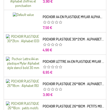
Prix
3,90 €
POCHOIR A4 EN PLASTIQUE MYLAR ALPHABET LETTRE TYPO CHARLEMAGNE 28 MM
Prix
7,50 €
POCHOIR PLASTIQUE 30*21CM : ALPHABET (03)
Prix
4,90 €
POCHOIR LETTRE A4 EN PLASTIQUE MYLAR ALPHABET STYLE STENCIL BOLD 30 MM
Prix
6,95 €
POCHOIR PLASTIQUE 26*18CM : ALPHABET (16)
Prix
3,90 €
POCHOIR PLASTIQUE 26*18CM : PETITS MOTIFS FLORALES