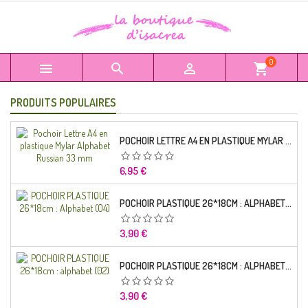
0



shopping_cart
PRODUITS POPULAIRES
POCHOIR LETTRE A4 EN PLASTIQUE MYLAR ALPHABET RUSSIAN 33 MM
Prix
6,95 €
POCHOIR PLASTIQUE 26*18CM : ALPHABET (04)
Prix
3,90 €
POCHOIR PLASTIQUE 26*18CM : ALPHABET (02)
Prix
3,90 €