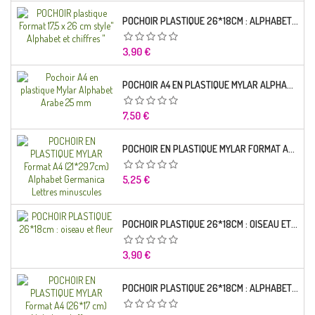
POCHOIR PLASTIQUE 26*18CM : ALPHABET (01)
Prix
3,90 €
POCHOIR A4 EN PLASTIQUE MYLAR ALPHABET ARABE 25 MM
Prix
7,50 €
POCHOIR EN PLASTIQUE MYLAR FORMAT A4 (21*29.7CM) ALPHABET GERMANICA LETTRES MINUSCULES
Prix
5,25 €
POCHOIR PLASTIQUE 26*18CM : OISEAU ET FLEUR
Prix
3,90 €
POCHOIR PLASTIQUE 26*18CM : ALPHABET (03)