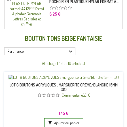
POCHOIR EN PLASTIQUE MYLAR FORMAT A4 (21*29.7CM) ALPHABET GERMANICA LETTRES CAPITALES ET CHIFFRES
Prix
5,25 €
BOUTON TONS BEIGE FANTAISIE

Pertinence
Affichage 1-10 de 10 article(s)
LOT 6 BOUTONS ACRYLIQUES : MARGUERITE CRÈME/BLANCHE 15MM
(01)
Commentaire(s):
0
Prix
1,45 €

Ajouter au panier