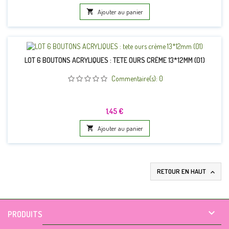

Ajouter au panier
LOT 6 BOUTONS ACRYLIQUES : TETE OURS CRÈME 13*12MM (01)
Commentaire(s):
0
Prix
1,45 €

Ajouter au panier
RETOUR EN HAUT


PRODUITS