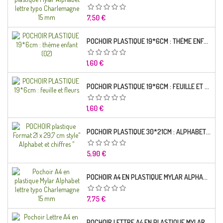
Prix
7,50 €
POCHOIR PLASTIQUE 19*6CM : THÈME ENFANT (02)
Prix
1,60 €
POCHOIR PLASTIQUE 19*6CM : FEUILLE ET FLEURS
Prix
1,60 €
POCHOIR PLASTIQUE 30*21CM : ALPHABET (02)
Prix
5,90 €
POCHOIR A4 EN PLASTIQUE MYLAR ALPHABET LETTRE TYPO RAVIE 30 MM
Prix
7,75 €
POCHOIR LETTRE A4 EN PLASTIQUE MYLAR ALPHABET LETTRES SCRIPT CAPITALES 25 MM