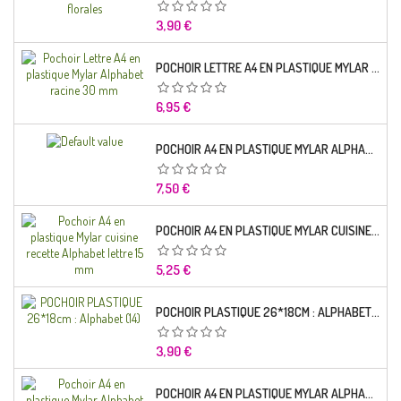
Prix
3,90 €
POCHOIR LETTRE A4 EN PLASTIQUE MYLAR ALPHABET RACINE 30 MM
Prix
6,95 €
POCHOIR A4 EN PLASTIQUE MYLAR ALPHABET LETTRE TYPO SEGOE 25 MM
Prix
7,50 €
POCHOIR A4 EN PLASTIQUE MYLAR CUISINE RECETTE ALPHABET LETTRE 15 MM
Prix
5,25 €
POCHOIR PLASTIQUE 26*18CM : ALPHABET (14)
Prix
3,90 €
POCHOIR A4 EN PLASTIQUE MYLAR ALPHABET LETTRE TYPO CHARLEMAGNE