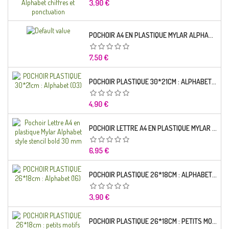
Prix
3,90 €
POCHOIR A4 EN PLASTIQUE MYLAR ALPHABET LETTRE TYPO CHARLEMAGNE 28 MM
Prix
7,50 €
POCHOIR PLASTIQUE 30*21CM : ALPHABET (03)
Prix
4,90 €
POCHOIR LETTRE A4 EN PLASTIQUE MYLAR ALPHABET STYLE STENCIL BOLD 30 MM
Prix
6,95 €
POCHOIR PLASTIQUE 26*18CM : ALPHABET (16)
Prix
3,90 €
POCHOIR PLASTIQUE 26*18CM : PETITS MOTIFS FLORALES