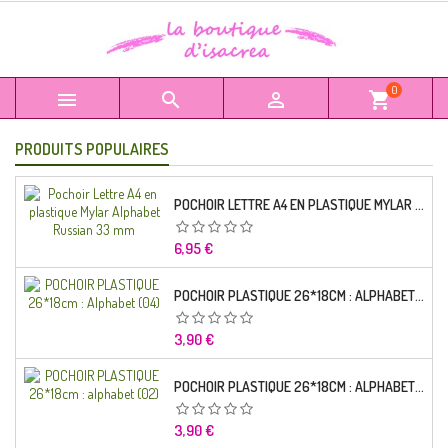
0



shopping_cart
PRODUITS POPULAIRES
POCHOIR LETTRE A4 EN PLASTIQUE MYLAR ALPHABET RUSSIAN 33 MM
Prix
6,95 €
POCHOIR PLASTIQUE 26*18CM : ALPHABET (04)
Prix
3,90 €
POCHOIR PLASTIQUE 26*18CM : ALPHABET (02)
Prix
3,90 €