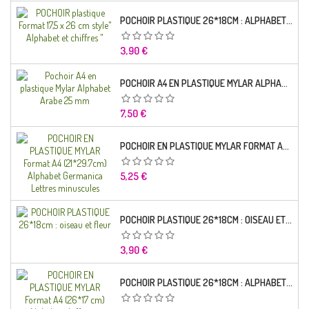
POCHOIR PLASTIQUE 26*18CM : ALPHABET (01)
Prix
3,90 €
POCHOIR A4 EN PLASTIQUE MYLAR ALPHABET ARABE 25 MM
Prix
7,50 €
POCHOIR EN PLASTIQUE MYLAR FORMAT A4 (21*29.7CM) ALPHABET GERMANICA LETTRES MINUSCULES
Prix
5,25 €
POCHOIR PLASTIQUE 26*18CM : OISEAU ET FLEUR
Prix
3,90 €
POCHOIR PLASTIQUE 26*18CM : ALPHABET (03)