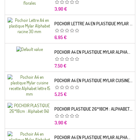
Prix
3,90 €
POCHOIR LETTRE A4 EN PLASTIQUE MYLAR ALPHABET RACINE 30 MM
Prix
6,95 €
POCHOIR A4 EN PLASTIQUE MYLAR ALPHABET LETTRE TYPO SEGOE 25 MM
Prix
7,50 €
POCHOIR A4 EN PLASTIQUE MYLAR CUISINE RECETTE ALPHABET LETTRE 15 MM
Prix
5,25 €
POCHOIR PLASTIQUE 26*18CM : ALPHABET (14)
Prix
3,90 €
POCHOIR A4 EN PLASTIQUE MYLAR ALPHABET LETTRE TYPO CHARLEMAGNE