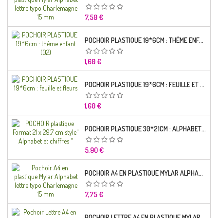
Prix
7,50 €
POCHOIR PLASTIQUE 19*6CM : THÈME ENFANT (02)
Prix
1,60 €
POCHOIR PLASTIQUE 19*6CM : FEUILLE ET FLEURS
Prix
1,60 €
POCHOIR PLASTIQUE 30*21CM : ALPHABET (02)
Prix
5,90 €
POCHOIR A4 EN PLASTIQUE MYLAR ALPHABET LETTRE TYPO RAVIE 30 MM
Prix
7,75 €
POCHOIR LETTRE A4 EN PLASTIQUE MYLAR ALPHABET LETTRES SCRIPT CAPITALES 25 MM