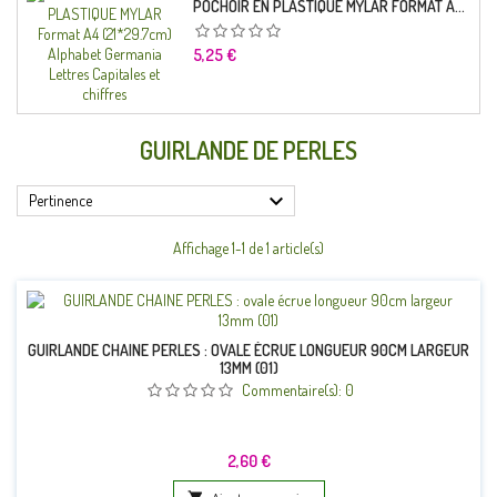
POCHOIR EN PLASTIQUE MYLAR FORMAT A4 (21*29.7CM) ALPHABET GERMANICA LETTRES CAPITALES ET CHIFFRES
Prix
5,25 €
GUIRLANDE DE PERLES

Pertinence
Affichage 1-1 de 1 article(s)
GUIRLANDE CHAINE PERLES : OVALE ÉCRUE LONGUEUR 90CM LARGEUR
13MM (01)
Commentaire(s):
0
Prix
2,60 €