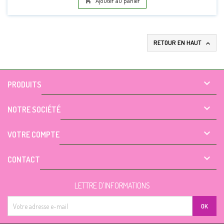

Ajouter au panier
RETOUR EN HAUT


PRODUITS

NOTRE SOCIÉTÉ

VOTRE COMPTE

CONTACT
LETTRE D'INFORMATIONS