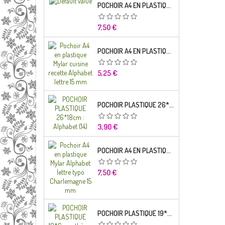
POCHOIR A4 EN PLASTIQUE MYLAR ALPHABET LETTRE TYPO SEGOE 25 MM
Prix
7,50 €
POCHOIR A4 EN PLASTIQUE MYLAR CUISINE RECETTE ALPHABET LETTRE 15 MM
Prix
5,25 €
POCHOIR PLASTIQUE 26*18CM : ALPHABET (14)
Prix
3,90 €
POCHOIR A4 EN PLASTIQUE MYLAR ALPHABET LETTRE TYPO CHARLEMAGNE
Prix
7,50 €
POCHOIR PLASTIQUE 19*6CM : THÈME ENFANT (02)