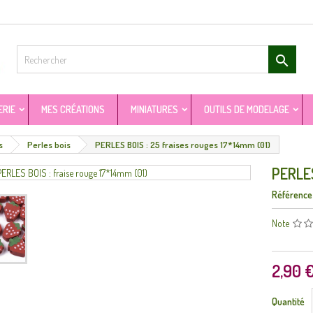

ERIE
MES CRÉATIONS
MINIATURES
OUTILS DE MODELAGE
s
Perles bois
PERLES BOIS : 25 fraises rouges 17*14mm (01)
PERLES
Référence
Note
2,90 
Quantité