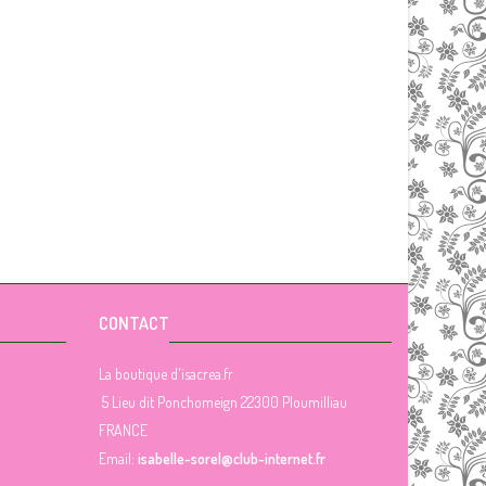
CONTACT
La boutique d'isacrea.fr
5 Lieu dit Ponchomeign 22300 Ploumilliau
FRANCE
Email:
isabelle-sorel@club-internet.fr