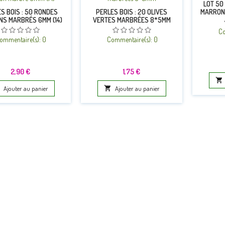
LOT 50 
MARRON
S BOIS : 50 RONDES
PERLES BOIS : 20 OLIVES
S MARBRÉS 6MM (14)
VERTES MARBRÉES 8*5MM
Co
ommentaire(s):
0
Commentaire(s):
0
Prix
Prix
2,90 €
1,75 €

Ajouter au panier

Ajouter au panier