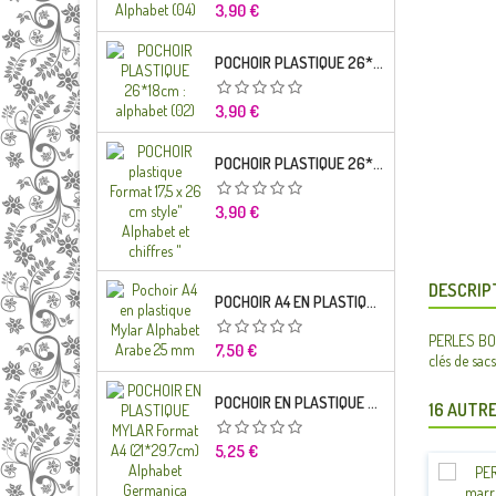
Prix
3,90 €
POCHOIR PLASTIQUE 26*18CM : ALPHABET (02)
Prix
3,90 €
POCHOIR PLASTIQUE 26*18CM : ALPHABET (01)
Prix
3,90 €
DESCRIP
POCHOIR A4 EN PLASTIQUE MYLAR ALPHABET ARABE 25 MM
PERLES BOIS
Prix
7,50 €
clés de sacs
POCHOIR EN PLASTIQUE MYLAR FORMAT A4 (21*29.7CM) ALPHABET GERMANICA LETTRES MINUSCULES
16 AUTRE
Prix
5,25 €