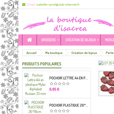
Email:
isabelle-sorel@club-internet.fr
BRODERIE
CRÉATION DE BIJOUX
MERC
Accueil
Ma boutique
Création de bijoux
Perle
PRODUITS POPULAIRES
POCHOIR LETTRE A4 EN PLASTIQUE MYLAR ALPHABET RUSSIAN 33 MM
Prix
6,95 €
POCHOIR PLASTIQUE 26*18CM : ALPHABET (04)