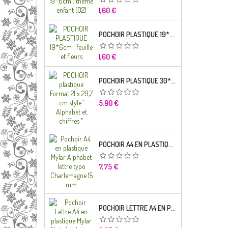
Prix
1,60 €
POCHOIR PLASTIQUE 19*6CM : FEUILLE ET FLEURS
Prix
1,60 €
POCHOIR PLASTIQUE 30*21CM : ALPHABET (02)
Prix
5,90 €
POCHOIR A4 EN PLASTIQUE MYLAR ALPHABET LETTRE TYPO RAVIE 30 MM
Prix
7,75 €
POCHOIR LETTRE A4 EN PLASTIQUE MYLAR ALPHABET LETTRES SCRIPT CAPITALES 25 MM