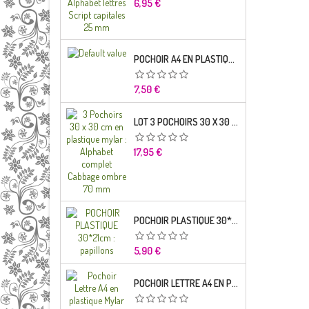
Prix
6,95 €
POCHOIR A4 EN PLASTIQUE MYLAR ALPHABET LETTRE TYPO SCIENCE 35 MM
Prix
7,50 €
LOT 3 POCHOIRS 30 X 30 CM EN PLASTIQUE MYLAR : ALPHABET COMPLET CABBAGE OMBRE 70 MM
Prix
17,95 €
POCHOIR PLASTIQUE 30*21CM : PAPILLONS
Prix
5,90 €
POCHOIR LETTRE A4 EN PLASTIQUE MYLAR ALPHABET LETTRES BRODWAY CAPITALES 20 MM