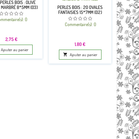
PERLES BOIS : OLIVE
 MARBRÉ 8*5MM (03)
PERLES BOIS : 20 OVALES
PERLES 
FANTAISIES 15*7MM (02)
BLEU/B
mmentaire(s):
0
Commentaire(s):
0
Co
Prix
2,75 €
Prix
1,80 €
Ajouter au panier

Ajouter au panier
