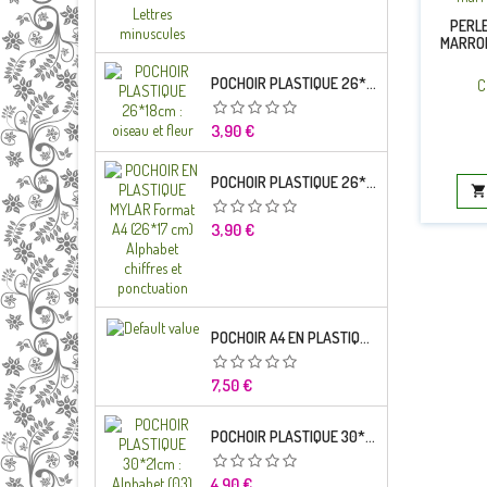
PERLE
MARRON
POCHOIR PLASTIQUE 26*18CM : OISEAU ET FLEUR
C
Prix
3,90 €
POCHOIR PLASTIQUE 26*18CM : ALPHABET (03)

Prix
3,90 €
POCHOIR A4 EN PLASTIQUE MYLAR ALPHABET LETTRE TYPO CHARLEMAGNE 28 MM
Prix
7,50 €
POCHOIR PLASTIQUE 30*21CM : ALPHABET (03)
Prix
4,90 €