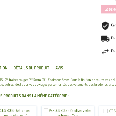
📐 DEM
Gar
Pol
Pol
TION
DÉTAILS DU PRODUIT
AVIS
 : 25 fraises rouges 17*14mm (01). Epaisseur 5mm. Pour la finition de toutes vos belles 
, et autres. idéal pour vos ouvrages personnalisés, vos vêtements, vos broderies, arts c
S PRODUITS DANS LA MÊME CATÉGORIE :