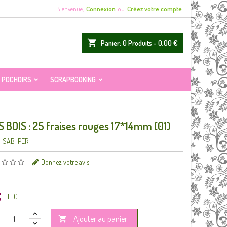
Bienvenue,
Connexion
ou
Créez votre compte
shopping_cart
Panier:
0
Produits - 0,00 €
POCHOIRS
SCRAPBOOKING
 BOIS : 25 fraises rouges 17*14mm (01)
ISAB-PER-
Donnez votre avis
€
TTC
Ajouter au panier
