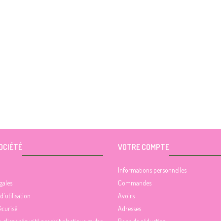
OCIÉTÉ
VOTRE COMPTE
Informations personnelles
gales
Commandes
d'utilisation
Avoirs
écurisé
Adresses