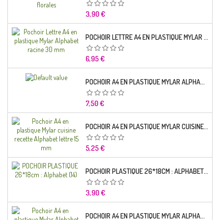
Prix
3,90 €
POCHOIR LETTRE A4 EN PLASTIQUE MYLAR ALPHABET RACINE 30 MM
Prix
6,95 €
POCHOIR A4 EN PLASTIQUE MYLAR ALPHABET LETTRE TYPO SEGOE 25 MM
Prix
7,50 €
POCHOIR A4 EN PLASTIQUE MYLAR CUISINE RECETTE ALPHABET LETTRE 15 MM
Prix
5,25 €
POCHOIR PLASTIQUE 26*18CM : ALPHABET (14)
Prix
3,90 €
POCHOIR A4 EN PLASTIQUE MYLAR ALPHABET LETTRE TYPO CHARLEMAGNE