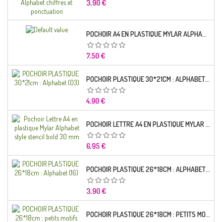
Prix
3,90 €
POCHOIR A4 EN PLASTIQUE MYLAR ALPHABET LETTRE TYPO CHARLEMAGNE 28 MM
Prix
7,50 €
POCHOIR PLASTIQUE 30*21CM : ALPHABET (03)
Prix
4,90 €
POCHOIR LETTRE A4 EN PLASTIQUE MYLAR ALPHABET STYLE STENCIL BOLD 30 MM
Prix
6,95 €
POCHOIR PLASTIQUE 26*18CM : ALPHABET (16)
Prix
3,90 €
POCHOIR PLASTIQUE 26*18CM : PETITS MOTIFS FLORALES