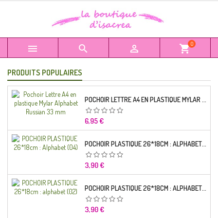
0



shopping_cart
PRODUITS POPULAIRES
POCHOIR LETTRE A4 EN PLASTIQUE MYLAR ALPHABET RUSSIAN 33 MM
Prix
6,95 €
POCHOIR PLASTIQUE 26*18CM : ALPHABET (04)
Prix
3,90 €
POCHOIR PLASTIQUE 26*18CM : ALPHABET (02)
Prix
3,90 €