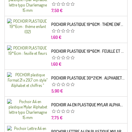
Prix
7,50 €
POCHOIR PLASTIQUE 19*6CM : THÈME ENFANT (02)
Prix
1,60 €
POCHOIR PLASTIQUE 19*6CM : FEUILLE ET FLEURS
Prix
1,60 €
POCHOIR PLASTIQUE 30*21CM : ALPHABET (02)
Prix
5,90 €
POCHOIR A4 EN PLASTIQUE MYLAR ALPHABET LETTRE TYPO RAVIE 30 MM
Prix
7,75 €
POCHOIR LETTRE A4 EN PLASTIQUE MYLAR ALPHABET LETTRES SCRIPT CAPITALES 25 MM