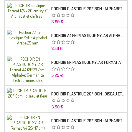
POCHOIR PLASTIQUE 26*18CM : ALPHABET (01)
Prix
3,90 €
POCHOIR A4 EN PLASTIQUE MYLAR ALPHABET ARABE 25 MM
Prix
7,50 €
POCHOIR EN PLASTIQUE MYLAR FORMAT A4 (21*29.7CM) ALPHABET GERMANICA LETTRES MINUSCULES
Prix
5,25 €
POCHOIR PLASTIQUE 26*18CM : OISEAU ET FLEUR
Prix
3,90 €
POCHOIR PLASTIQUE 26*18CM : ALPHABET (03)