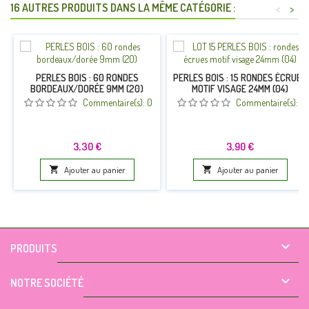
16 AUTRES PRODUITS DANS LA MÊME CATÉGORIE :
<
>
PERLES BOIS : 60 RONDES
PERLES BOIS : 15 RONDES ÉCRUES
BORDEAUX/DORÉE 9MM (20)
MOTIF VISAGE 24MM (04)
Commentaire(s):
0
Commentaire(s):
0
Prix
Prix
3,30 €
3,90 €

Ajouter au panier

Ajouter au panier

PRODUITS

NOTRE SOCIÉTÉ