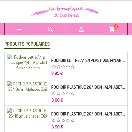
0



shopping_cart
PRODUITS POPULAIRES
POCHOIR LETTRE A4 EN PLASTIQUE MYLAR ALPHABET RUSSIAN 33 MM
Prix
6,95 €
POCHOIR PLASTIQUE 26*18CM : ALPHABET (04)
Prix
3,90 €
POCHOIR PLASTIQUE 26*18CM : ALPHABET (02)
Prix
3,90 €