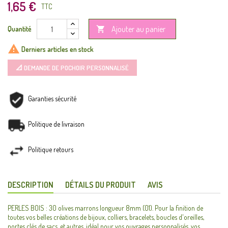
1,65 €
TTC
Ajouter au panier
Quantité


Derniers articles en stock
📐 DEMANDE DE POCHOIR PERSONNALISÉ
Garanties sécurité
Politique de livraison
Politique retours
DESCRIPTION
DÉTAILS DU PRODUIT
AVIS
PERLES BOIS : 30 olives marrons longueur 8mm (01). Pour la finition de
toutes vos belles créations de bijoux, colliers, bracelets, boucles d'oreilles,
portes clés de sacs, et autres. idéal pour vos ouvrages personnalisés, vos