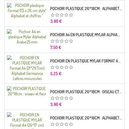
POCHOIR PLASTIQUE 26*18CM : ALPHABET (01)
Prix
3,90 €
POCHOIR A4 EN PLASTIQUE MYLAR ALPHABET ARABE 25 MM
Prix
7,50 €
POCHOIR EN PLASTIQUE MYLAR FORMAT A4 (21*29.7CM) ALPHABET GERMANICA LETTRES MINUSCULES
Prix
5,25 €
POCHOIR PLASTIQUE 26*18CM : OISEAU ET FLEUR
Prix
3,90 €
POCHOIR PLASTIQUE 26*18CM : ALPHABET (03)