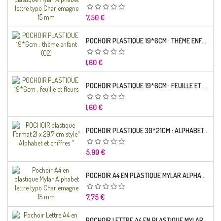
Prix
7,50 €
POCHOIR PLASTIQUE 19*6CM : THÈME ENFANT (02)
Prix
1,60 €
POCHOIR PLASTIQUE 19*6CM : FEUILLE ET FLEURS
Prix
1,60 €
POCHOIR PLASTIQUE 30*21CM : ALPHABET (02)
Prix
5,90 €
POCHOIR A4 EN PLASTIQUE MYLAR ALPHABET LETTRE TYPO RAVIE 30 MM
Prix
7,75 €
POCHOIR LETTRE A4 EN PLASTIQUE MYLAR ALPHABET LETTRES SCRIPT CAPITALES 25 MM