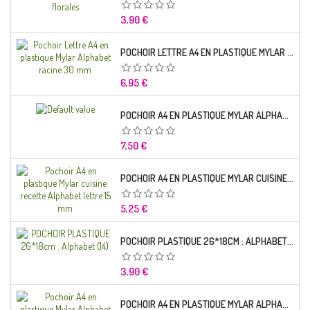
Prix
3,90 €
POCHOIR LETTRE A4 EN PLASTIQUE MYLAR ALPHABET RACINE 30 MM
Prix
6,95 €
POCHOIR A4 EN PLASTIQUE MYLAR ALPHABET LETTRE TYPO SEGOE 25 MM
Prix
7,50 €
POCHOIR A4 EN PLASTIQUE MYLAR CUISINE RECETTE ALPHABET LETTRE 15 MM
Prix
5,25 €
POCHOIR PLASTIQUE 26*18CM : ALPHABET (14)
Prix
3,90 €
POCHOIR A4 EN PLASTIQUE MYLAR ALPHABET LETTRE TYPO CHARLEMAGNE