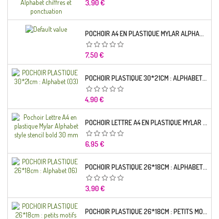
Prix
3,90 €
POCHOIR A4 EN PLASTIQUE MYLAR ALPHABET LETTRE TYPO CHARLEMAGNE 28 MM
Prix
7,50 €
POCHOIR PLASTIQUE 30*21CM : ALPHABET (03)
Prix
4,90 €
POCHOIR LETTRE A4 EN PLASTIQUE MYLAR ALPHABET STYLE STENCIL BOLD 30 MM
Prix
6,95 €
POCHOIR PLASTIQUE 26*18CM : ALPHABET (16)
Prix
3,90 €
POCHOIR PLASTIQUE 26*18CM : PETITS MOTIFS FLORALES