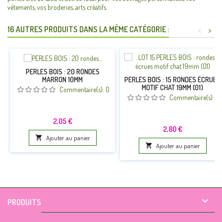
vêtements, vos broderies, arts créatifs.
16 AUTRES PRODUITS DANS LA MÊME CATÉGORIE :
<
>
PERLES BOIS : 20 RONDES
MARRON 10MM
PERLES BOIS : 15 RONDES ÉCRUES
MOTIF CHAT 19MM (01)
Commentaire(s):
0
Commentaire(s):
0
Prix
2,05 €
Prix
2,80 €

Ajouter au panier

Ajouter au panier

PRODUITS