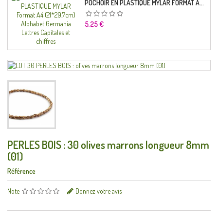
POCHOIR EN PLASTIQUE MYLAR FORMAT A4 (21*29.7CM) ALPHABET GERMANICA LETTRES CAPITALES ET CHIFFRES
Prix
5,25 €
PERLES BOIS : 30 olives marrons longueur 8mm
(01)
Référence
Note
Donnez votre avis