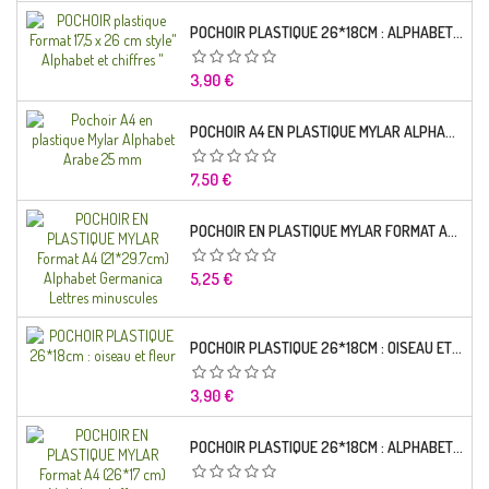
POCHOIR PLASTIQUE 26*18CM : ALPHABET (01)
Prix
3,90 €
POCHOIR A4 EN PLASTIQUE MYLAR ALPHABET ARABE 25 MM
Prix
7,50 €
POCHOIR EN PLASTIQUE MYLAR FORMAT A4 (21*29.7CM) ALPHABET GERMANICA LETTRES MINUSCULES
Prix
5,25 €
POCHOIR PLASTIQUE 26*18CM : OISEAU ET FLEUR
Prix
3,90 €
POCHOIR PLASTIQUE 26*18CM : ALPHABET (03)