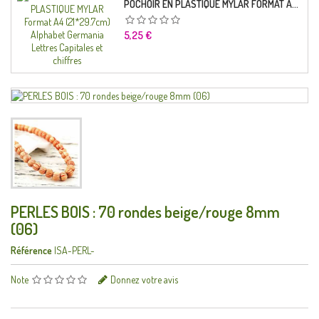
POCHOIR EN PLASTIQUE MYLAR FORMAT A4 (21*29.7CM) ALPHABET GERMANICA LETTRES CAPITALES ET CHIFFRES
Prix
5,25 €
PERLES BOIS : 70 rondes beige/rouge 8mm
(06)
Référence
ISA-PERL-
Note
Donnez votre avis