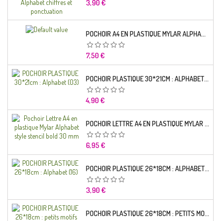
Prix
3,90 €
POCHOIR A4 EN PLASTIQUE MYLAR ALPHABET LETTRE TYPO CHARLEMAGNE 28 MM
Prix
7,50 €
POCHOIR PLASTIQUE 30*21CM : ALPHABET (03)
Prix
4,90 €
POCHOIR LETTRE A4 EN PLASTIQUE MYLAR ALPHABET STYLE STENCIL BOLD 30 MM
Prix
6,95 €
POCHOIR PLASTIQUE 26*18CM : ALPHABET (16)
Prix
3,90 €
POCHOIR PLASTIQUE 26*18CM : PETITS MOTIFS FLORALES