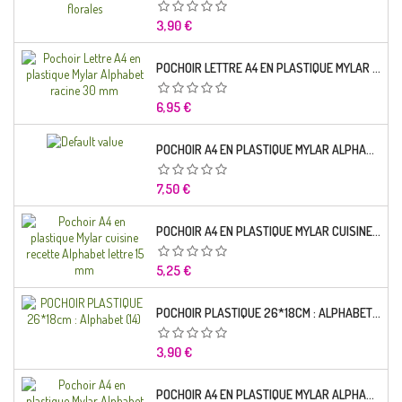
Prix
3,90 €
POCHOIR LETTRE A4 EN PLASTIQUE MYLAR ALPHABET RACINE 30 MM
Prix
6,95 €
POCHOIR A4 EN PLASTIQUE MYLAR ALPHABET LETTRE TYPO SEGOE 25 MM
Prix
7,50 €
POCHOIR A4 EN PLASTIQUE MYLAR CUISINE RECETTE ALPHABET LETTRE 15 MM
Prix
5,25 €
POCHOIR PLASTIQUE 26*18CM : ALPHABET (14)
Prix
3,90 €
POCHOIR A4 EN PLASTIQUE MYLAR ALPHABET LETTRE TYPO CHARLEMAGNE