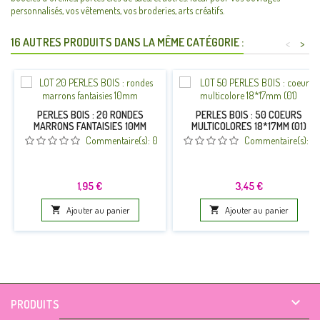
personnalisés, vos vêtements, vos broderies, arts créatifs.
16 AUTRES PRODUITS DANS LA MÊME CATÉGORIE :
<
>
PERLES BOIS : 20 RONDES
PERLES BOIS : 50 COEURS
MARRONS FANTAISIES 10MM
MULTICOLORES 18*17MM (01)
Commentaire(s):
0
Commentaire(s):
0
Prix
Prix
1,95 €
3,45 €

Ajouter au panier

Ajouter au panier

PRODUITS