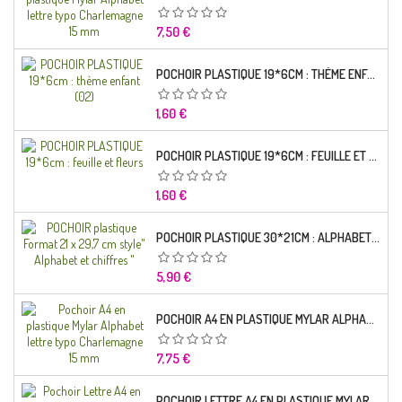
Prix
7,50 €
POCHOIR PLASTIQUE 19*6CM : THÈME ENFANT (02)
Prix
1,60 €
POCHOIR PLASTIQUE 19*6CM : FEUILLE ET FLEURS
Prix
1,60 €
POCHOIR PLASTIQUE 30*21CM : ALPHABET (02)
Prix
5,90 €
POCHOIR A4 EN PLASTIQUE MYLAR ALPHABET LETTRE TYPO RAVIE 30 MM
Prix
7,75 €
POCHOIR LETTRE A4 EN PLASTIQUE MYLAR ALPHABET LETTRES SCRIPT CAPITALES 25 MM