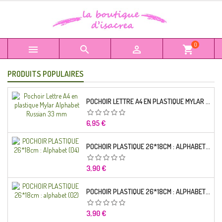
0



shopping_cart
PRODUITS POPULAIRES
POCHOIR LETTRE A4 EN PLASTIQUE MYLAR ALPHABET RUSSIAN 33 MM
Prix
6,95 €
POCHOIR PLASTIQUE 26*18CM : ALPHABET (04)
Prix
3,90 €
POCHOIR PLASTIQUE 26*18CM : ALPHABET (02)
Prix
3,90 €