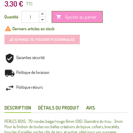
3,30 €
TTC
Ajouter au panier
Quantité


Derniers articles en stock
📐 DEMANDE DE POCHOIR PERSONNALISÉ
Garanties sécurité
Politique de livraison
Politique retours
DESCRIPTION
DÉTAILS DU PRODUIT
AVIS
PERLES BOIS : 70 rondes beige/rouge 8mm (06). Diamètre du trou : 3mm .
Pour la finition de toutes vos belles créations de bijoux, colliers, bracelets,
boucles d'oreilles, portes clés de sacs, et autres. idéal pour vos ouvrages