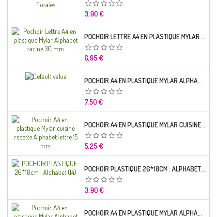
Prix
3,90 €
POCHOIR LETTRE A4 EN PLASTIQUE MYLAR ALPHABET RACINE 30 MM
Prix
6,95 €
POCHOIR A4 EN PLASTIQUE MYLAR ALPHABET LETTRE TYPO SEGOE 25 MM
Prix
7,50 €
POCHOIR A4 EN PLASTIQUE MYLAR CUISINE RECETTE ALPHABET LETTRE 15 MM
Prix
5,25 €
POCHOIR PLASTIQUE 26*18CM : ALPHABET (14)
Prix
3,90 €
POCHOIR A4 EN PLASTIQUE MYLAR ALPHABET LETTRE TYPO CHARLEMAGNE