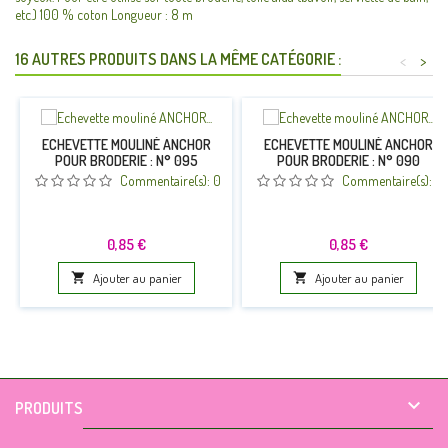
etc.) 100 % coton Longueur : 8 m
16 AUTRES PRODUITS DANS LA MÊME CATÉGORIE :
<
>
ECHEVETTE MOULINÉ ANCHOR
ECHEVETTE MOULINÉ ANCHOR
POUR BRODERIE : N° 095
POUR BRODERIE : N° 090
Commentaire(s):
0
Commentaire(s):
0
Prix
Prix
0,85 €
0,85 €

Ajouter au panier

Ajouter au panier

PRODUITS