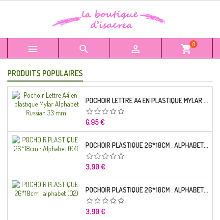
0



shopping_cart
PRODUITS POPULAIRES
POCHOIR LETTRE A4 EN PLASTIQUE MYLAR ALPHABET RUSSIAN 33 MM
Prix
6,95 €
POCHOIR PLASTIQUE 26*18CM : ALPHABET (04)
Prix
3,90 €
POCHOIR PLASTIQUE 26*18CM : ALPHABET (02)
Prix
3,90 €