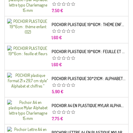
Prix
7,50 €
POCHOIR PLASTIQUE 19*6CM : THÈME ENFANT (02)
Prix
1,60 €
POCHOIR PLASTIQUE 19*6CM : FEUILLE ET FLEURS
Prix
1,60 €
POCHOIR PLASTIQUE 30*21CM : ALPHABET (02)
Prix
5,90 €
POCHOIR A4 EN PLASTIQUE MYLAR ALPHABET LETTRE TYPO RAVIE 30 MM
Prix
7,75 €
POCHOIR LETTRE A4 EN PLASTIQUE MYLAR ALPHABET LETTRES SCRIPT CAPITALES 25 MM