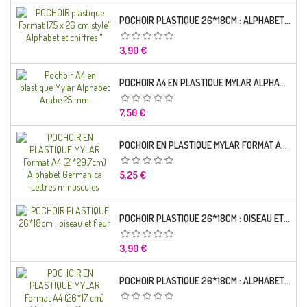
POCHOIR PLASTIQUE 26*18CM : ALPHABET (01)
Prix
3,90 €
POCHOIR A4 EN PLASTIQUE MYLAR ALPHABET ARABE 25 MM
Prix
7,50 €
POCHOIR EN PLASTIQUE MYLAR FORMAT A4 (21*29.7CM) ALPHABET GERMANICA LETTRES MINUSCULES
Prix
5,25 €
POCHOIR PLASTIQUE 26*18CM : OISEAU ET FLEUR
Prix
3,90 €
POCHOIR PLASTIQUE 26*18CM : ALPHABET (03)