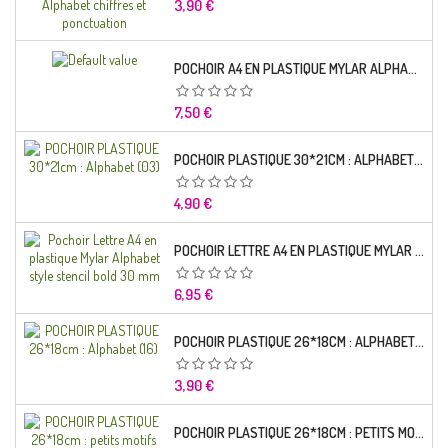
Prix
3,90 €
POCHOIR A4 EN PLASTIQUE MYLAR ALPHABET LETTRE TYPO CHARLEMAGNE 28 MM
Prix
7,50 €
POCHOIR PLASTIQUE 30*21CM : ALPHABET (03)
Prix
4,90 €
POCHOIR LETTRE A4 EN PLASTIQUE MYLAR ALPHABET STYLE STENCIL BOLD 30 MM
Prix
6,95 €
POCHOIR PLASTIQUE 26*18CM : ALPHABET (16)
Prix
3,90 €
POCHOIR PLASTIQUE 26*18CM : PETITS MOTIFS FLORALES