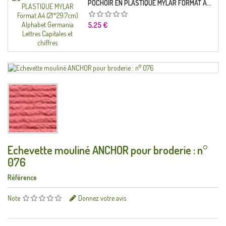
POCHOIR EN PLASTIQUE MYLAR FORMAT A4 (21*29.7CM) ALPHABET GERMANICA LETTRES CAPITALES ET CHIFFRES
Prix
5,25 €
Echevette mouliné ANCHOR pour broderie : n°
076
Référence
Note
Donnez votre avis