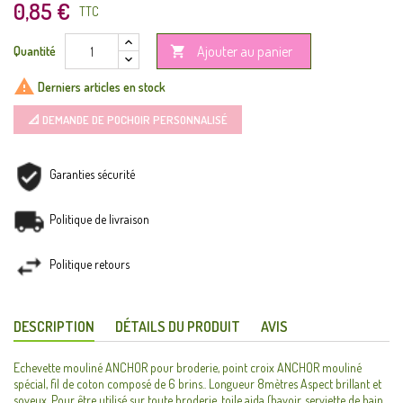
0,85 €
TTC
Ajouter au panier
Quantité


Derniers articles en stock
📐 DEMANDE DE POCHOIR PERSONNALISÉ
Garanties sécurité
Politique de livraison
Politique retours
DESCRIPTION
DÉTAILS DU PRODUIT
AVIS
Echevette mouliné ANCHOR pour broderie, point croix ANCHOR mouliné
spécial, fil de coton composé de 6 brins.. Longueur 8mètres Aspect brillant et
soyeux. Pour être utilisé sur toute broderie, toile aida (bavoir, serviette de bain,