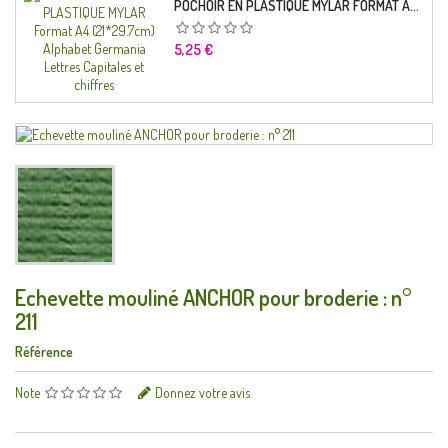
POCHOIR EN PLASTIQUE MYLAR FORMAT A4 (21*29.7CM) ALPHABET GERMANICA LETTRES CAPITALES ET CHIFFRES
Prix
5,25 €
Echevette mouliné ANCHOR pour broderie : n°
211
Référence
Note
Donnez votre avis