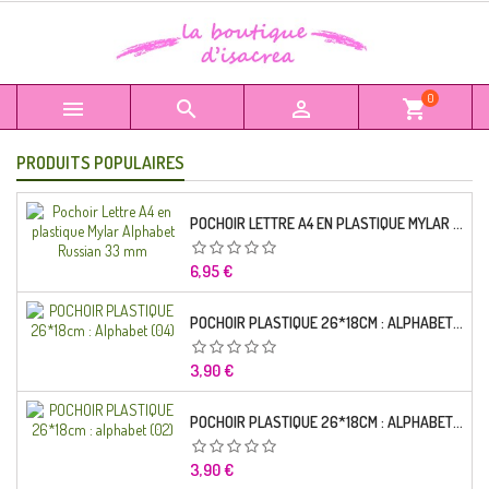
0



shopping_cart
PRODUITS POPULAIRES
POCHOIR LETTRE A4 EN PLASTIQUE MYLAR ALPHABET RUSSIAN 33 MM
Prix
6,95 €
POCHOIR PLASTIQUE 26*18CM : ALPHABET (04)
Prix
3,90 €
POCHOIR PLASTIQUE 26*18CM : ALPHABET (02)
Prix
3,90 €