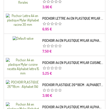
Prix
3,90 €
POCHOIR LETTRE A4 EN PLASTIQUE MYLAR ALPHABET RACINE 30 MM
Prix
6,95 €
POCHOIR A4 EN PLASTIQUE MYLAR ALPHABET LETTRE TYPO SEGOE 25 MM
Prix
7,50 €
POCHOIR A4 EN PLASTIQUE MYLAR CUISINE RECETTE ALPHABET LETTRE 15 MM
Prix
5,25 €
POCHOIR PLASTIQUE 26*18CM : ALPHABET (14)
Prix
3,90 €
POCHOIR A4 EN PLASTIQUE MYLAR ALPHABET LETTRE TYPO CHARLEMAGNE