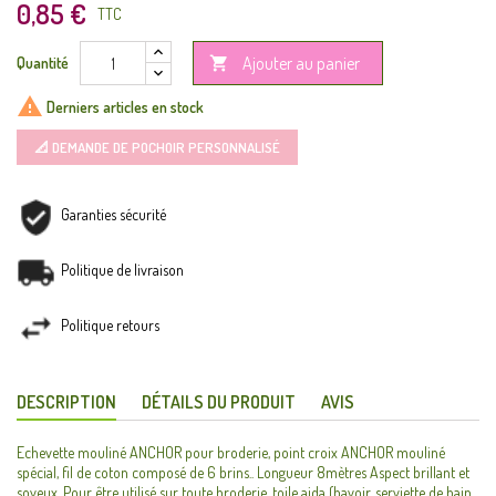
0,85 €
TTC
Ajouter au panier
Quantité


Derniers articles en stock
📐 DEMANDE DE POCHOIR PERSONNALISÉ
Garanties sécurité
Politique de livraison
Politique retours
DESCRIPTION
DÉTAILS DU PRODUIT
AVIS
Echevette mouliné ANCHOR pour broderie, point croix ANCHOR mouliné
spécial, fil de coton composé de 6 brins.. Longueur 8mètres Aspect brillant et
soyeux. Pour être utilisé sur toute broderie, toile aida (bavoir, serviette de bain,