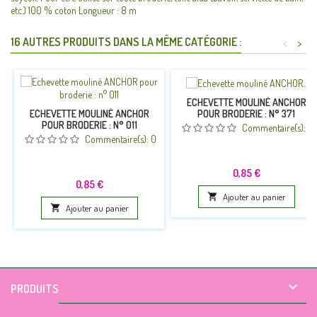
etc.) 100 % coton Longueur : 8 m
16 AUTRES PRODUITS DANS LA MÊME CATÉGORIE :
<
>
ECHEVETTE MOULINÉ ANCHOR
POUR BRODERIE : N° 371
ECHEVETTE MOULINÉ ANCHOR
POUR BRODERIE : N° 011
Commentaire(s):
0
Commentaire(s):
0
Prix
0,85 €
Prix
0,85 €

Ajouter au panier

Ajouter au panier

PRODUITS