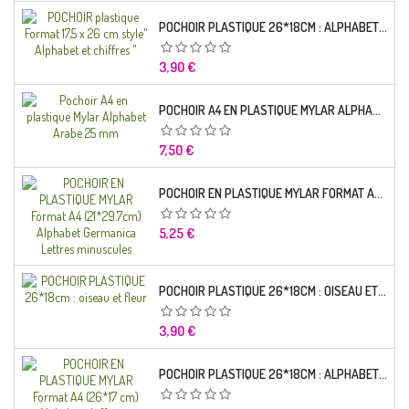
POCHOIR PLASTIQUE 26*18CM : ALPHABET (01)
Prix
3,90 €
POCHOIR A4 EN PLASTIQUE MYLAR ALPHABET ARABE 25 MM
Prix
7,50 €
POCHOIR EN PLASTIQUE MYLAR FORMAT A4 (21*29.7CM) ALPHABET GERMANICA LETTRES MINUSCULES
Prix
5,25 €
POCHOIR PLASTIQUE 26*18CM : OISEAU ET FLEUR
Prix
3,90 €
POCHOIR PLASTIQUE 26*18CM : ALPHABET (03)