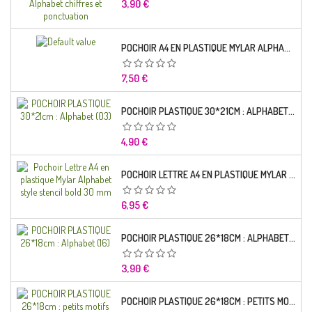
Prix
3,90 €
POCHOIR A4 EN PLASTIQUE MYLAR ALPHABET LETTRE TYPO CHARLEMAGNE 28 MM
Prix
7,50 €
POCHOIR PLASTIQUE 30*21CM : ALPHABET (03)
Prix
4,90 €
POCHOIR LETTRE A4 EN PLASTIQUE MYLAR ALPHABET STYLE STENCIL BOLD 30 MM
Prix
6,95 €
POCHOIR PLASTIQUE 26*18CM : ALPHABET (16)
Prix
3,90 €
POCHOIR PLASTIQUE 26*18CM : PETITS MOTIFS FLORALES