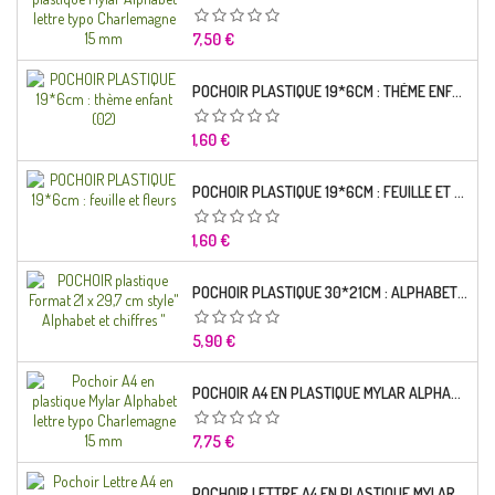
Prix
7,50 €
POCHOIR PLASTIQUE 19*6CM : THÈME ENFANT (02)
Prix
1,60 €
POCHOIR PLASTIQUE 19*6CM : FEUILLE ET FLEURS
Prix
1,60 €
POCHOIR PLASTIQUE 30*21CM : ALPHABET (02)
Prix
5,90 €
POCHOIR A4 EN PLASTIQUE MYLAR ALPHABET LETTRE TYPO RAVIE 30 MM
Prix
7,75 €
POCHOIR LETTRE A4 EN PLASTIQUE MYLAR ALPHABET LETTRES SCRIPT CAPITALES 25 MM