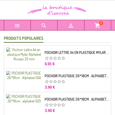
0



shopping_cart
PRODUITS POPULAIRES
POCHOIR LETTRE A4 EN PLASTIQUE MYLAR ALPHABET RUSSIAN 33 MM
Prix
6,95 €
POCHOIR PLASTIQUE 26*18CM : ALPHABET (04)
Prix
3,90 €
POCHOIR PLASTIQUE 26*18CM : ALPHABET (02)
Prix
3,90 €