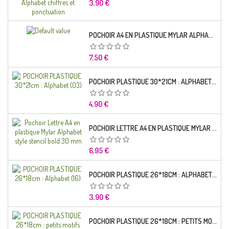
Prix
3,90 €
POCHOIR A4 EN PLASTIQUE MYLAR ALPHABET LETTRE TYPO CHARLEMAGNE 28 MM
Prix
7,50 €
POCHOIR PLASTIQUE 30*21CM : ALPHABET (03)
Prix
4,90 €
POCHOIR LETTRE A4 EN PLASTIQUE MYLAR ALPHABET STYLE STENCIL BOLD 30 MM
Prix
6,95 €
POCHOIR PLASTIQUE 26*18CM : ALPHABET (16)
Prix
3,90 €
POCHOIR PLASTIQUE 26*18CM : PETITS MOTIFS FLORALES