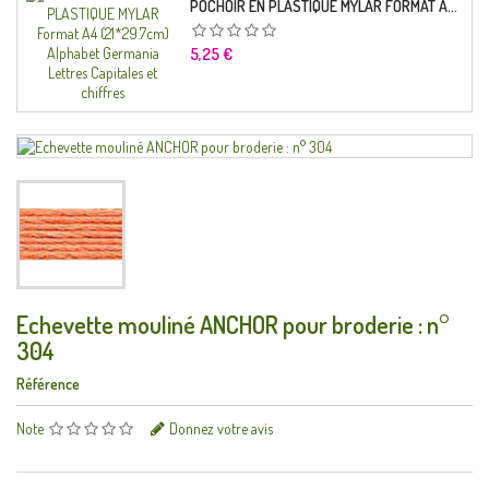
POCHOIR EN PLASTIQUE MYLAR FORMAT A4 (21*29.7CM) ALPHABET GERMANICA LETTRES CAPITALES ET CHIFFRES
Prix
5,25 €
Echevette mouliné ANCHOR pour broderie : n°
304
Référence
Note
Donnez votre avis