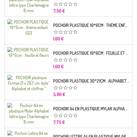
Prix
7,50 €
POCHOIR PLASTIQUE 19*6CM : THÈME ENFANT (02)
Prix
1,60 €
POCHOIR PLASTIQUE 19*6CM : FEUILLE ET FLEURS
Prix
1,60 €
POCHOIR PLASTIQUE 30*21CM : ALPHABET (02)
Prix
5,90 €
POCHOIR A4 EN PLASTIQUE MYLAR ALPHABET LETTRE TYPO RAVIE 30 MM
Prix
7,75 €
POCHOIR LETTRE A4 EN PLASTIQUE MYLAR ALPHABET LETTRES SCRIPT CAPITALES 25 MM