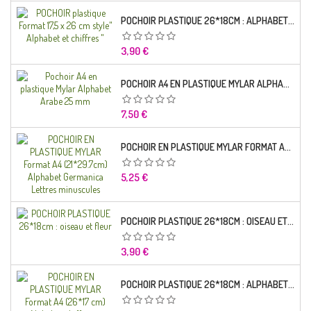
POCHOIR PLASTIQUE 26*18CM : ALPHABET (01)
Prix
3,90 €
POCHOIR A4 EN PLASTIQUE MYLAR ALPHABET ARABE 25 MM
Prix
7,50 €
POCHOIR EN PLASTIQUE MYLAR FORMAT A4 (21*29.7CM) ALPHABET GERMANICA LETTRES MINUSCULES
Prix
5,25 €
POCHOIR PLASTIQUE 26*18CM : OISEAU ET FLEUR
Prix
3,90 €
POCHOIR PLASTIQUE 26*18CM : ALPHABET (03)