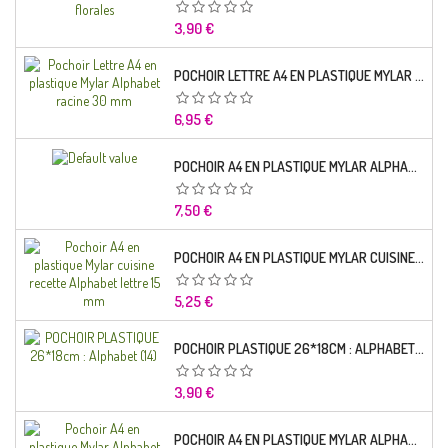
Prix
3,90 €
POCHOIR LETTRE A4 EN PLASTIQUE MYLAR ALPHABET RACINE 30 MM
Prix
6,95 €
POCHOIR A4 EN PLASTIQUE MYLAR ALPHABET LETTRE TYPO SEGOE 25 MM
Prix
7,50 €
POCHOIR A4 EN PLASTIQUE MYLAR CUISINE RECETTE ALPHABET LETTRE 15 MM
Prix
5,25 €
POCHOIR PLASTIQUE 26*18CM : ALPHABET (14)
Prix
3,90 €
POCHOIR A4 EN PLASTIQUE MYLAR ALPHABET LETTRE TYPO CHARLEMAGNE