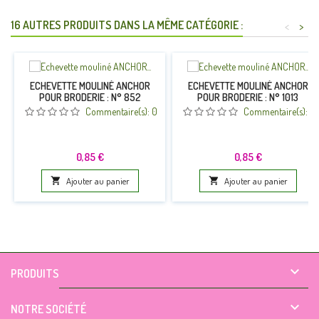
16 AUTRES PRODUITS DANS LA MÊME CATÉGORIE :
<
>
ECHEVETTE MOULINÉ ANCHOR
ECHEVETTE MOULINÉ ANCHOR
POUR BRODERIE : N° 852
POUR BRODERIE : N° 1013
Commentaire(s):
0
Commentaire(s):
0
Prix
Prix
0,85 €
0,85 €

Ajouter au panier

Ajouter au panier

PRODUITS

NOTRE SOCIÉTÉ