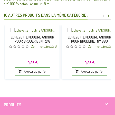
etc.) 100 % coton Longueur : 8 m
16 AUTRES PRODUITS DANS LA MÊME CATÉGORIE :
<
>
ECHEVETTE MOULINÉ ANCHOR
ECHEVETTE MOULINÉ ANCHOR
POUR BRODERIE : N° 216
POUR BRODERIE : N° 880
Commentaire(s):
0
Commentaire(s):
0
Prix
Prix
0,85 €
0,85 €

Ajouter au panier

Ajouter au panier

PRODUITS