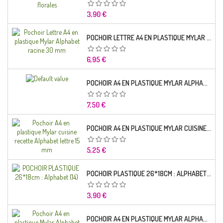
Prix
3,90 €
POCHOIR LETTRE A4 EN PLASTIQUE MYLAR ALPHABET RACINE 30 MM
Prix
6,95 €
POCHOIR A4 EN PLASTIQUE MYLAR ALPHABET LETTRE TYPO SEGOE 25 MM
Prix
7,50 €
POCHOIR A4 EN PLASTIQUE MYLAR CUISINE RECETTE ALPHABET LETTRE 15 MM
Prix
5,25 €
POCHOIR PLASTIQUE 26*18CM : ALPHABET (14)
Prix
3,90 €
POCHOIR A4 EN PLASTIQUE MYLAR ALPHABET LETTRE TYPO CHARLEMAGNE