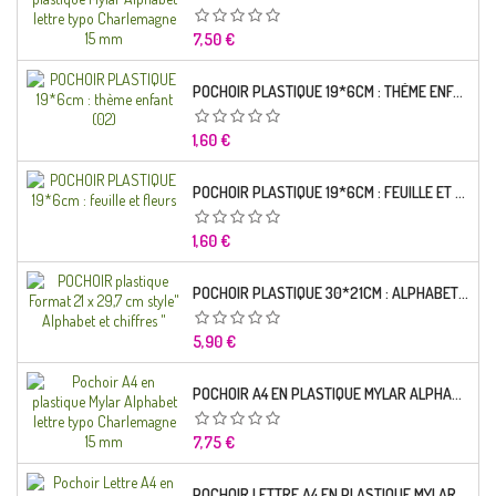
Prix
7,50 €
POCHOIR PLASTIQUE 19*6CM : THÈME ENFANT (02)
Prix
1,60 €
POCHOIR PLASTIQUE 19*6CM : FEUILLE ET FLEURS
Prix
1,60 €
POCHOIR PLASTIQUE 30*21CM : ALPHABET (02)
Prix
5,90 €
POCHOIR A4 EN PLASTIQUE MYLAR ALPHABET LETTRE TYPO RAVIE 30 MM
Prix
7,75 €
POCHOIR LETTRE A4 EN PLASTIQUE MYLAR ALPHABET LETTRES SCRIPT CAPITALES 25 MM