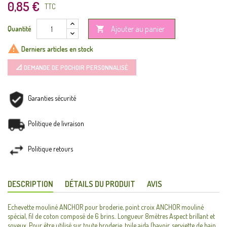
0,85 €
TTC
Ajouter au panier
Quantité


Derniers articles en stock
📐 DEMANDE DE POCHOIR PERSONNALISÉ
Garanties sécurité
Politique de livraison
Politique retours
DESCRIPTION
DÉTAILS DU PRODUIT
AVIS
Echevette mouliné ANCHOR pour broderie, point croix ANCHOR mouliné
spécial, fil de coton composé de 6 brins.. Longueur 8mètres Aspect brillant et
soyeux. Pour être utilisé sur toute broderie, toile aida (bavoir, serviette de bain,