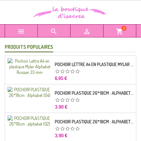
0



shopping_cart
PRODUITS POPULAIRES
POCHOIR LETTRE A4 EN PLASTIQUE MYLAR ALPHABET RUSSIAN 33 MM
Prix
6,95 €
POCHOIR PLASTIQUE 26*18CM : ALPHABET (04)
Prix
3,90 €
POCHOIR PLASTIQUE 26*18CM : ALPHABET (02)
Prix
3,90 €