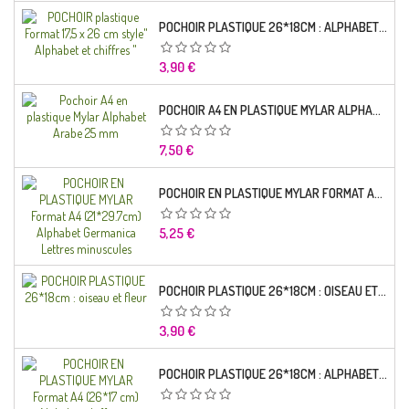
POCHOIR PLASTIQUE 26*18CM : ALPHABET (01)
Prix
3,90 €
POCHOIR A4 EN PLASTIQUE MYLAR ALPHABET ARABE 25 MM
Prix
7,50 €
POCHOIR EN PLASTIQUE MYLAR FORMAT A4 (21*29.7CM) ALPHABET GERMANICA LETTRES MINUSCULES
Prix
5,25 €
POCHOIR PLASTIQUE 26*18CM : OISEAU ET FLEUR
Prix
3,90 €
POCHOIR PLASTIQUE 26*18CM : ALPHABET (03)