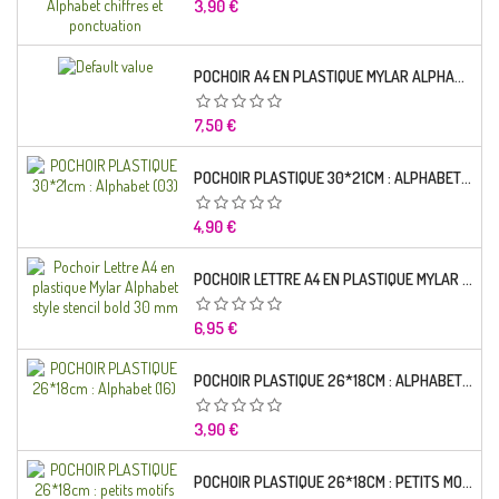
Prix
3,90 €
POCHOIR A4 EN PLASTIQUE MYLAR ALPHABET LETTRE TYPO CHARLEMAGNE 28 MM
Prix
7,50 €
POCHOIR PLASTIQUE 30*21CM : ALPHABET (03)
Prix
4,90 €
POCHOIR LETTRE A4 EN PLASTIQUE MYLAR ALPHABET STYLE STENCIL BOLD 30 MM
Prix
6,95 €
POCHOIR PLASTIQUE 26*18CM : ALPHABET (16)
Prix
3,90 €
POCHOIR PLASTIQUE 26*18CM : PETITS MOTIFS FLORALES