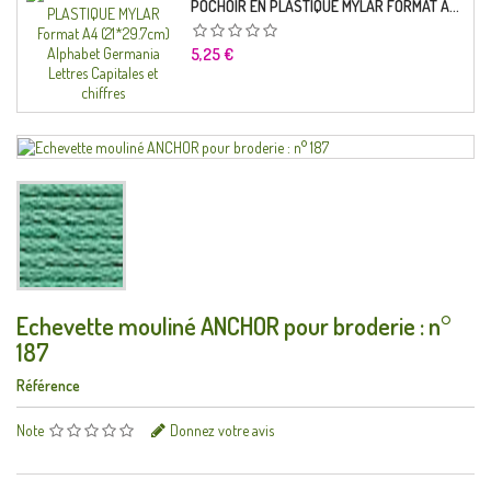
POCHOIR EN PLASTIQUE MYLAR FORMAT A4 (21*29.7CM) ALPHABET GERMANICA LETTRES CAPITALES ET CHIFFRES
Prix
5,25 €
Echevette mouliné ANCHOR pour broderie : n°
187
Référence
Note
Donnez votre avis