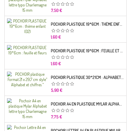
Prix
7,50 €
POCHOIR PLASTIQUE 19*6CM : THÈME ENFANT (02)
Prix
1,60 €
POCHOIR PLASTIQUE 19*6CM : FEUILLE ET FLEURS
Prix
1,60 €
POCHOIR PLASTIQUE 30*21CM : ALPHABET (02)
Prix
5,90 €
POCHOIR A4 EN PLASTIQUE MYLAR ALPHABET LETTRE TYPO RAVIE 30 MM
Prix
7,75 €
POCHOIR LETTRE A4 EN PLASTIQUE MYLAR ALPHABET LETTRES SCRIPT CAPITALES 25 MM