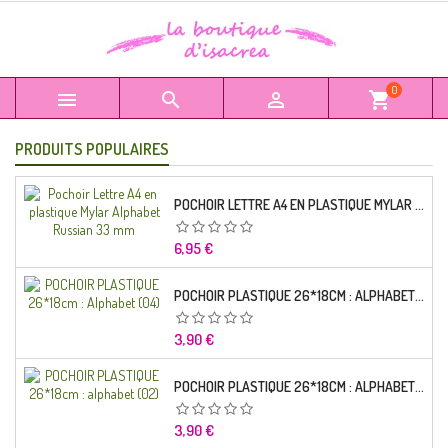
0



shopping_cart
PRODUITS POPULAIRES
POCHOIR LETTRE A4 EN PLASTIQUE MYLAR ALPHABET RUSSIAN 33 MM
Prix
6,95 €
POCHOIR PLASTIQUE 26*18CM : ALPHABET (04)
Prix
3,90 €
POCHOIR PLASTIQUE 26*18CM : ALPHABET (02)
Prix
3,90 €