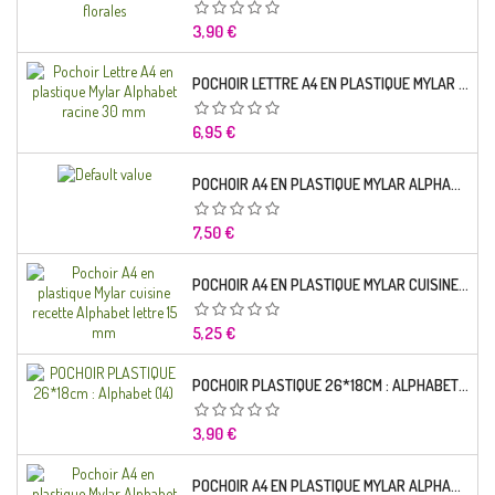
Prix
3,90 €
POCHOIR LETTRE A4 EN PLASTIQUE MYLAR ALPHABET RACINE 30 MM
Prix
6,95 €
POCHOIR A4 EN PLASTIQUE MYLAR ALPHABET LETTRE TYPO SEGOE 25 MM
Prix
7,50 €
POCHOIR A4 EN PLASTIQUE MYLAR CUISINE RECETTE ALPHABET LETTRE 15 MM
Prix
5,25 €
POCHOIR PLASTIQUE 26*18CM : ALPHABET (14)
Prix
3,90 €
POCHOIR A4 EN PLASTIQUE MYLAR ALPHABET LETTRE TYPO CHARLEMAGNE