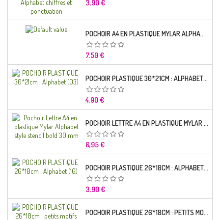
Prix
3,90 €
POCHOIR A4 EN PLASTIQUE MYLAR ALPHABET LETTRE TYPO CHARLEMAGNE 28 MM
Prix
7,50 €
POCHOIR PLASTIQUE 30*21CM : ALPHABET (03)
Prix
4,90 €
POCHOIR LETTRE A4 EN PLASTIQUE MYLAR ALPHABET STYLE STENCIL BOLD 30 MM
Prix
6,95 €
POCHOIR PLASTIQUE 26*18CM : ALPHABET (16)
Prix
3,90 €
POCHOIR PLASTIQUE 26*18CM : PETITS MOTIFS FLORALES