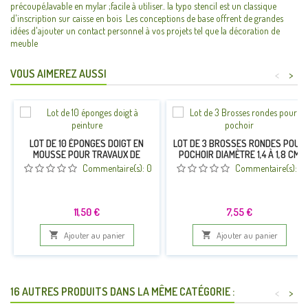
précoupé,lavable en mylar ;facile à utiliser.. la typo stencil est un classique
d'inscription sur caisse en bois Les conceptions de base offrent de grandes
idées d'ajouter un contact personnel à vos projets tel que la décoration de
meuble
VOUS AIMEREZ AUSSI
<
>
LOT DE 10 ÉPONGES DOIGT EN
LOT DE 3 BROSSES RONDES POUR
MOUSSE POUR TRAVAUX DE
POCHOIR DIAMÈTRE 1,4 À 1,8 CM
PEINTURE , POCHOIRS,
Commentaire(s):
0
Commentaire(s):
0
DÉCORATION DE MAISON DIY
Prix
Prix
11,50 €
7,55 €

Ajouter au panier

Ajouter au panier
16 AUTRES PRODUITS DANS LA MÊME CATÉGORIE :
<
>