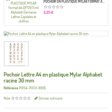
POCHOIR EN PLASTIQUE MYLAR FORMAT A4 (21*29.7CM) ALPHABET GERMANICA LETTRES CAPITALES ET CHIFFRES
Prix
5,25 €
Pochoir Lettre A4 en plastique Mylar Alphabet
racine 30 mm
Référence
PHISA-POCH-8905
Note
Donnez votre avis