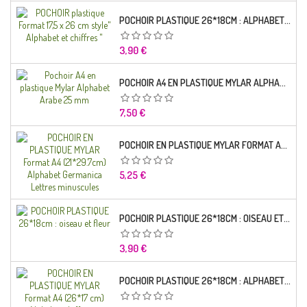
POCHOIR PLASTIQUE 26*18CM : ALPHABET (01)
Prix
3,90 €
POCHOIR A4 EN PLASTIQUE MYLAR ALPHABET ARABE 25 MM
Prix
7,50 €
POCHOIR EN PLASTIQUE MYLAR FORMAT A4 (21*29.7CM) ALPHABET GERMANICA LETTRES MINUSCULES
Prix
5,25 €
POCHOIR PLASTIQUE 26*18CM : OISEAU ET FLEUR
Prix
3,90 €
POCHOIR PLASTIQUE 26*18CM : ALPHABET (03)