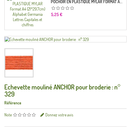
POCHOIR EN PLASTIQUE MYLAR FORMAT A4 (21*29.7CM) ALPHABET GERMANICA LETTRES CAPITALES ET CHIFFRES
Prix
5,25 €
Echevette mouliné ANCHOR pour broderie : n°
329
Référence
Note
Donnez votre avis