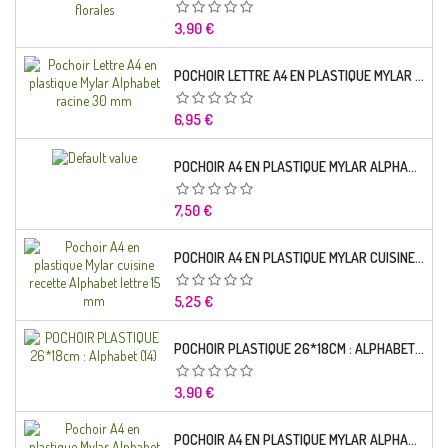
Prix
3,90 €
POCHOIR LETTRE A4 EN PLASTIQUE MYLAR ALPHABET RACINE 30 MM
Prix
6,95 €
POCHOIR A4 EN PLASTIQUE MYLAR ALPHABET LETTRE TYPO SEGOE 25 MM
Prix
7,50 €
POCHOIR A4 EN PLASTIQUE MYLAR CUISINE RECETTE ALPHABET LETTRE 15 MM
Prix
5,25 €
POCHOIR PLASTIQUE 26*18CM : ALPHABET (14)
Prix
3,90 €
POCHOIR A4 EN PLASTIQUE MYLAR ALPHABET LETTRE TYPO CHARLEMAGNE