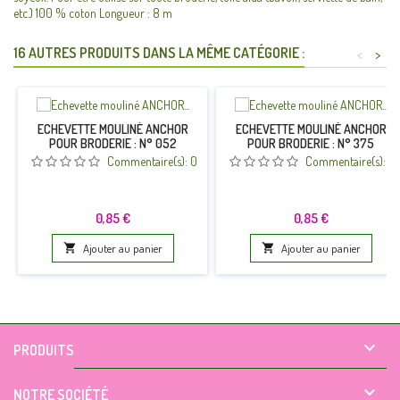
etc.) 100 % coton Longueur : 8 m
16 AUTRES PRODUITS DANS LA MÊME CATÉGORIE :
<
>
ECHEVETTE MOULINÉ ANCHOR
ECHEVETTE MOULINÉ ANCHOR
POUR BRODERIE : N° 052
POUR BRODERIE : N° 375
Commentaire(s):
0
Commentaire(s):
0
Prix
Prix
0,85 €
0,85 €

Ajouter au panier

Ajouter au panier

PRODUITS

NOTRE SOCIÉTÉ