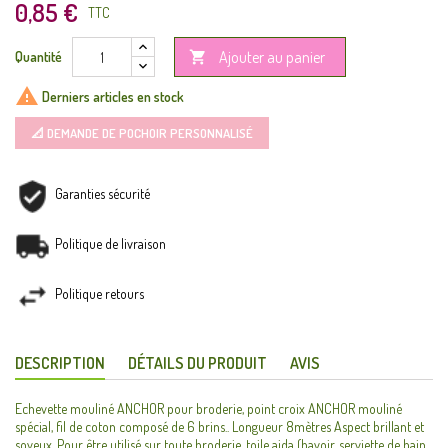
0,85 €
TTC
Ajouter au panier
Quantité


Derniers articles en stock
📐 DEMANDE DE POCHOIR PERSONNALISÉ
Garanties sécurité
Politique de livraison
Politique retours
DESCRIPTION
DÉTAILS DU PRODUIT
AVIS
Echevette mouliné ANCHOR pour broderie, point croix ANCHOR mouliné
spécial, fil de coton composé de 6 brins.. Longueur 8mètres Aspect brillant et
soyeux. Pour être utilisé sur toute broderie, toile aida (bavoir, serviette de bain,