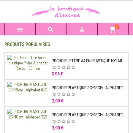
0



shopping_cart
PRODUITS POPULAIRES
POCHOIR LETTRE A4 EN PLASTIQUE MYLAR ALPHABET RUSSIAN 33 MM
Prix
6,95 €
POCHOIR PLASTIQUE 26*18CM : ALPHABET (04)
Prix
3,90 €
POCHOIR PLASTIQUE 26*18CM : ALPHABET (02)
Prix
3,90 €