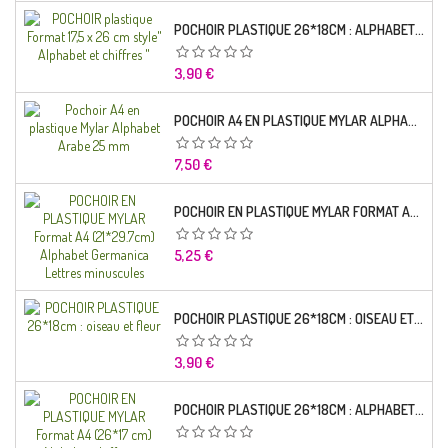
POCHOIR PLASTIQUE 26*18CM : ALPHABET (01)
Prix
3,90 €
POCHOIR A4 EN PLASTIQUE MYLAR ALPHABET ARABE 25 MM
Prix
7,50 €
POCHOIR EN PLASTIQUE MYLAR FORMAT A4 (21*29.7CM) ALPHABET GERMANICA LETTRES MINUSCULES
Prix
5,25 €
POCHOIR PLASTIQUE 26*18CM : OISEAU ET FLEUR
Prix
3,90 €
POCHOIR PLASTIQUE 26*18CM : ALPHABET (03)