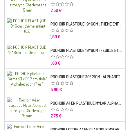
Prix
7,50 €
POCHOIR PLASTIQUE 19*6CM : THÈME ENFANT (02)
Prix
1,60 €
POCHOIR PLASTIQUE 19*6CM : FEUILLE ET FLEURS
Prix
1,60 €
POCHOIR PLASTIQUE 30*21CM : ALPHABET (02)
Prix
5,90 €
POCHOIR A4 EN PLASTIQUE MYLAR ALPHABET LETTRE TYPO RAVIE 30 MM
Prix
7,75 €
POCHOIR LETTRE A4 EN PLASTIQUE MYLAR ALPHABET LETTRES SCRIPT CAPITALES 25 MM