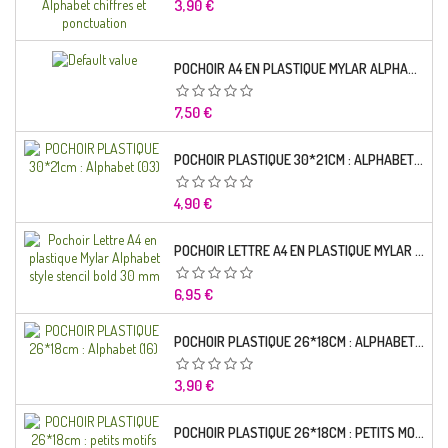
Prix
3,90 €
POCHOIR A4 EN PLASTIQUE MYLAR ALPHABET LETTRE TYPO CHARLEMAGNE 28 MM
Prix
7,50 €
POCHOIR PLASTIQUE 30*21CM : ALPHABET (03)
Prix
4,90 €
POCHOIR LETTRE A4 EN PLASTIQUE MYLAR ALPHABET STYLE STENCIL BOLD 30 MM
Prix
6,95 €
POCHOIR PLASTIQUE 26*18CM : ALPHABET (16)
Prix
3,90 €
POCHOIR PLASTIQUE 26*18CM : PETITS MOTIFS FLORALES