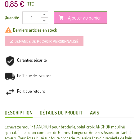
0,85 €
TTC
Ajouter au panier
Quantité


Derniers articles en stock
📐 DEMANDE DE POCHOIR PERSONNALISÉ
Garanties sécurité
Politique de livraison
Politique retours
DESCRIPTION
DÉTAILS DU PRODUIT
AVIS
Echevette mouliné ANCHOR pour broderie, point croix ANCHOR mouliné
spécial, fil de coton composé de 6 brins.. Longueur 8mètres Aspect brillant et
soyeux. Pour être utilisé sur toute broderie, toile aida (bavoir, serviette de bain,