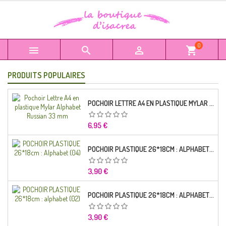
0



shopping_cart
PRODUITS POPULAIRES
POCHOIR LETTRE A4 EN PLASTIQUE MYLAR ALPHABET RUSSIAN 33 MM
Prix
6,95 €
POCHOIR PLASTIQUE 26*18CM : ALPHABET (04)
Prix
3,90 €
POCHOIR PLASTIQUE 26*18CM : ALPHABET (02)
Prix
3,90 €