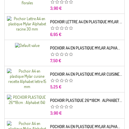
Prix
3,90 €
POCHOIR LETTRE A4 EN PLASTIQUE MYLAR ALPHABET RACINE 30 MM
Prix
6,95 €
POCHOIR A4 EN PLASTIQUE MYLAR ALPHABET LETTRE TYPO SEGOE 25 MM
Prix
7,50 €
POCHOIR A4 EN PLASTIQUE MYLAR CUISINE RECETTE ALPHABET LETTRE 15 MM
Prix
5,25 €
POCHOIR PLASTIQUE 26*18CM : ALPHABET (14)
Prix
3,90 €
POCHOIR A4 EN PLASTIQUE MYLAR ALPHABET LETTRE TYPO CHARLEMAGNE