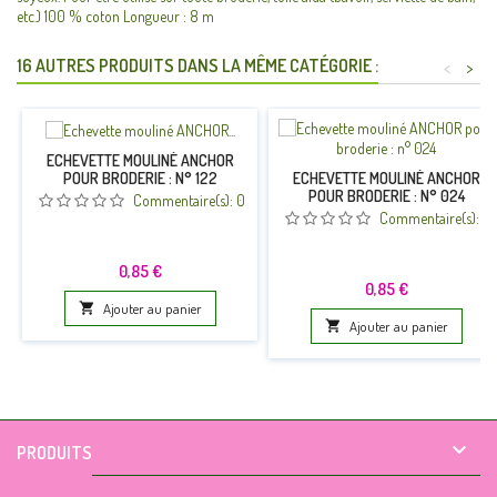
etc.) 100 % coton Longueur : 8 m
16 AUTRES PRODUITS DANS LA MÊME CATÉGORIE :
<
>
ECHEVETTE MOULINÉ ANCHOR
POUR BRODERIE : N° 122
ECHEVETTE MOULINÉ ANCHOR
POUR BRODERIE : N° 024
Commentaire(s):
0
Commentaire(s):
0
Prix
0,85 €
Prix
0,85 €

Ajouter au panier

Ajouter au panier

PRODUITS