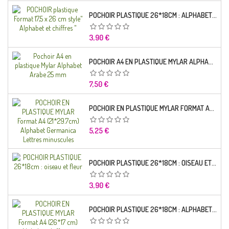
POCHOIR PLASTIQUE 26*18CM : ALPHABET (01)
Prix
3,90 €
POCHOIR A4 EN PLASTIQUE MYLAR ALPHABET ARABE 25 MM
Prix
7,50 €
POCHOIR EN PLASTIQUE MYLAR FORMAT A4 (21*29.7CM) ALPHABET GERMANICA LETTRES MINUSCULES
Prix
5,25 €
POCHOIR PLASTIQUE 26*18CM : OISEAU ET FLEUR
Prix
3,90 €
POCHOIR PLASTIQUE 26*18CM : ALPHABET (03)