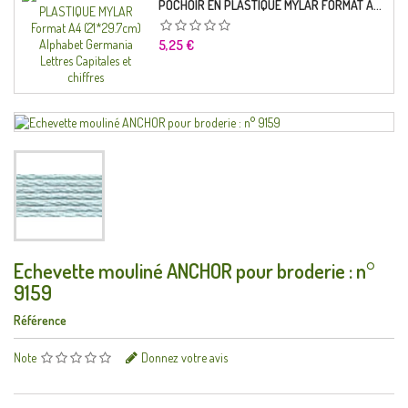
POCHOIR EN PLASTIQUE MYLAR FORMAT A4 (21*29.7CM) ALPHABET GERMANICA LETTRES CAPITALES ET CHIFFRES
Prix
5,25 €
Echevette mouliné ANCHOR pour broderie : n°
9159
Référence
Note
Donnez votre avis