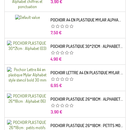
Prix
3,90 €
POCHOIR A4 EN PLASTIQUE MYLAR ALPHABET LETTRE TYPO CHARLEMAGNE 28 MM
Prix
7,50 €
POCHOIR PLASTIQUE 30*21CM : ALPHABET (03)
Prix
4,90 €
POCHOIR LETTRE A4 EN PLASTIQUE MYLAR ALPHABET STYLE STENCIL BOLD 30 MM
Prix
6,95 €
POCHOIR PLASTIQUE 26*18CM : ALPHABET (16)
Prix
3,90 €
POCHOIR PLASTIQUE 26*18CM : PETITS MOTIFS FLORALES