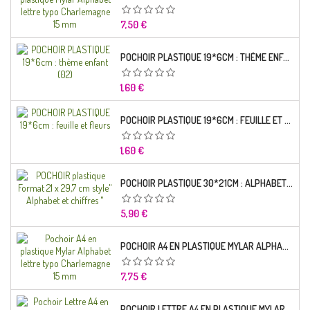
Prix
7,50 €
POCHOIR PLASTIQUE 19*6CM : THÈME ENFANT (02)
Prix
1,60 €
POCHOIR PLASTIQUE 19*6CM : FEUILLE ET FLEURS
Prix
1,60 €
POCHOIR PLASTIQUE 30*21CM : ALPHABET (02)
Prix
5,90 €
POCHOIR A4 EN PLASTIQUE MYLAR ALPHABET LETTRE TYPO RAVIE 30 MM
Prix
7,75 €
POCHOIR LETTRE A4 EN PLASTIQUE MYLAR ALPHABET LETTRES SCRIPT CAPITALES 25 MM