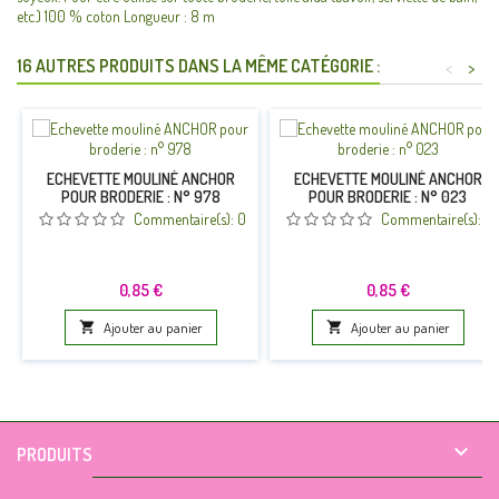
etc.) 100 % coton Longueur : 8 m
16 AUTRES PRODUITS DANS LA MÊME CATÉGORIE :
<
>
ECHEVETTE MOULINÉ ANCHOR
ECHEVETTE MOULINÉ ANCHOR
POUR BRODERIE : N° 978
POUR BRODERIE : N° 023
Commentaire(s):
0
Commentaire(s):
0
Prix
Prix
0,85 €
0,85 €

Ajouter au panier

Ajouter au panier

PRODUITS