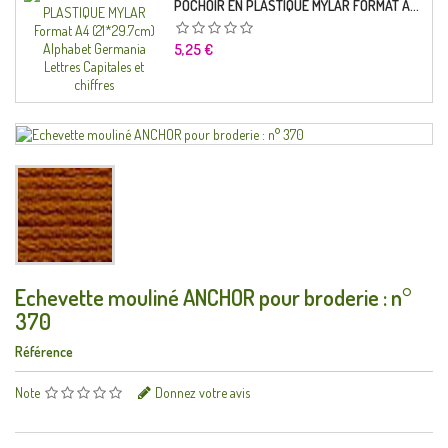
POCHOIR EN PLASTIQUE MYLAR FORMAT A4 (21*29.7CM) ALPHABET GERMANICA LETTRES CAPITALES ET CHIFFRES
Prix
5,25 €
Echevette mouliné ANCHOR pour broderie : n°
370
Référence
Note
Donnez votre avis