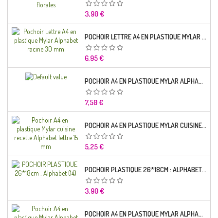
Prix
3,90 €
POCHOIR LETTRE A4 EN PLASTIQUE MYLAR ALPHABET RACINE 30 MM
Prix
6,95 €
POCHOIR A4 EN PLASTIQUE MYLAR ALPHABET LETTRE TYPO SEGOE 25 MM
Prix
7,50 €
POCHOIR A4 EN PLASTIQUE MYLAR CUISINE RECETTE ALPHABET LETTRE 15 MM
Prix
5,25 €
POCHOIR PLASTIQUE 26*18CM : ALPHABET (14)
Prix
3,90 €
POCHOIR A4 EN PLASTIQUE MYLAR ALPHABET LETTRE TYPO CHARLEMAGNE