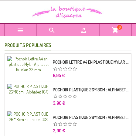
0



shopping_cart
PRODUITS POPULAIRES
POCHOIR LETTRE A4 EN PLASTIQUE MYLAR ALPHABET RUSSIAN 33 MM
Prix
6,95 €
POCHOIR PLASTIQUE 26*18CM : ALPHABET (04)
Prix
3,90 €
POCHOIR PLASTIQUE 26*18CM : ALPHABET (02)
Prix
3,90 €