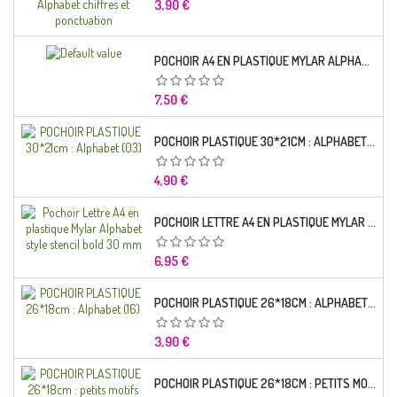
Prix
3,90 €
POCHOIR A4 EN PLASTIQUE MYLAR ALPHABET LETTRE TYPO CHARLEMAGNE 28 MM
Prix
7,50 €
POCHOIR PLASTIQUE 30*21CM : ALPHABET (03)
Prix
4,90 €
POCHOIR LETTRE A4 EN PLASTIQUE MYLAR ALPHABET STYLE STENCIL BOLD 30 MM
Prix
6,95 €
POCHOIR PLASTIQUE 26*18CM : ALPHABET (16)
Prix
3,90 €
POCHOIR PLASTIQUE 26*18CM : PETITS MOTIFS FLORALES