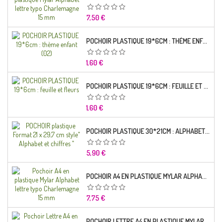
Prix
7,50 €
POCHOIR PLASTIQUE 19*6CM : THÈME ENFANT (02)
Prix
1,60 €
POCHOIR PLASTIQUE 19*6CM : FEUILLE ET FLEURS
Prix
1,60 €
POCHOIR PLASTIQUE 30*21CM : ALPHABET (02)
Prix
5,90 €
POCHOIR A4 EN PLASTIQUE MYLAR ALPHABET LETTRE TYPO RAVIE 30 MM
Prix
7,75 €
POCHOIR LETTRE A4 EN PLASTIQUE MYLAR ALPHABET LETTRES SCRIPT CAPITALES 25 MM