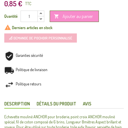
0,85 €
TTC
Ajouter au panier
Quantité


Derniers articles en stock
📐 DEMANDE DE POCHOIR PERSONNALISÉ
Garanties sécurité
Politique de livraison
Politique retours
DESCRIPTION
DÉTAILS DU PRODUIT
AVIS
Echevette mouliné ANCHOR pour broderie, point croix ANCHOR mouliné
spécial, fil de coton composé de 6 brins.. Longueur 8mètres Aspect brillant et
soyeux. Pour être utilisé sur toute broderie, toile aida (bavoir, serviette de bain,