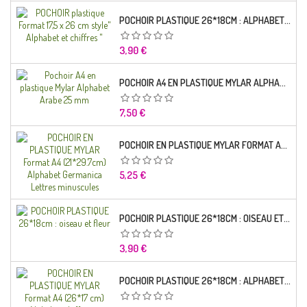
POCHOIR PLASTIQUE 26*18CM : ALPHABET (01)
Prix
3,90 €
POCHOIR A4 EN PLASTIQUE MYLAR ALPHABET ARABE 25 MM
Prix
7,50 €
POCHOIR EN PLASTIQUE MYLAR FORMAT A4 (21*29.7CM) ALPHABET GERMANICA LETTRES MINUSCULES
Prix
5,25 €
POCHOIR PLASTIQUE 26*18CM : OISEAU ET FLEUR
Prix
3,90 €
POCHOIR PLASTIQUE 26*18CM : ALPHABET (03)