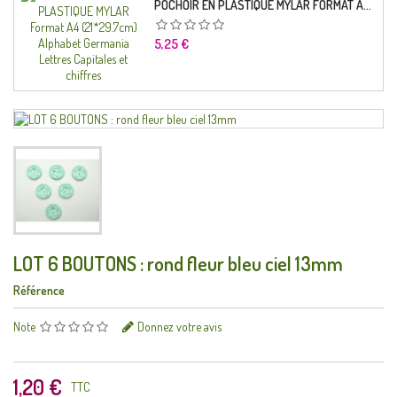
POCHOIR EN PLASTIQUE MYLAR FORMAT A4 (21*29.7CM) ALPHABET GERMANICA LETTRES CAPITALES ET CHIFFRES
Prix
5,25 €
LOT 6 BOUTONS : rond fleur bleu ciel 13mm
Référence
Note
Donnez votre avis
1,20 €
TTC