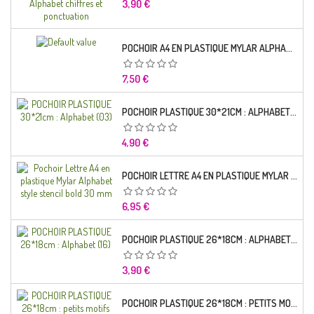
Prix
3,90 €
POCHOIR A4 EN PLASTIQUE MYLAR ALPHABET LETTRE TYPO CHARLEMAGNE 28 MM
Prix
7,50 €
POCHOIR PLASTIQUE 30*21CM : ALPHABET (03)
Prix
4,90 €
POCHOIR LETTRE A4 EN PLASTIQUE MYLAR ALPHABET STYLE STENCIL BOLD 30 MM
Prix
6,95 €
POCHOIR PLASTIQUE 26*18CM : ALPHABET (16)
Prix
3,90 €
POCHOIR PLASTIQUE 26*18CM : PETITS MOTIFS FLORALES