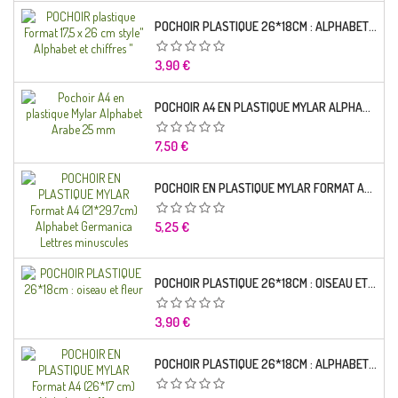
POCHOIR PLASTIQUE 26*18CM : ALPHABET (01)
Prix
3,90 €
POCHOIR A4 EN PLASTIQUE MYLAR ALPHABET ARABE 25 MM
Prix
7,50 €
POCHOIR EN PLASTIQUE MYLAR FORMAT A4 (21*29.7CM) ALPHABET GERMANICA LETTRES MINUSCULES
Prix
5,25 €
POCHOIR PLASTIQUE 26*18CM : OISEAU ET FLEUR
Prix
3,90 €
POCHOIR PLASTIQUE 26*18CM : ALPHABET (03)