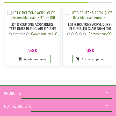
LOT 6 BOUTONS ACRYLIQUES :
LOT 6 BOUTONS ACRYLIQUES :
TETE OURS BLEU CLAIR 13*12MM
FLEUR BLEU CLAIR 15MM (01)
(01)
Commentaire(s):
0
Commentaire(s):
0
Prix
Prix
1,45 €
1,15 €

Ajouter au panier

Ajouter au panier

PRODUITS

NOTRE SOCIÉTÉ