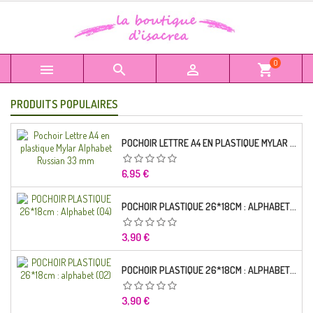
0



shopping_cart
PRODUITS POPULAIRES
POCHOIR LETTRE A4 EN PLASTIQUE MYLAR ALPHABET RUSSIAN 33 MM
Prix
6,95 €
POCHOIR PLASTIQUE 26*18CM : ALPHABET (04)
Prix
3,90 €
POCHOIR PLASTIQUE 26*18CM : ALPHABET (02)
Prix
3,90 €