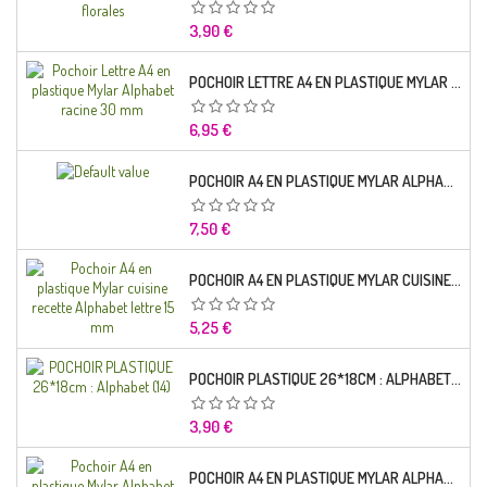
Prix
3,90 €
POCHOIR LETTRE A4 EN PLASTIQUE MYLAR ALPHABET RACINE 30 MM
Prix
6,95 €
POCHOIR A4 EN PLASTIQUE MYLAR ALPHABET LETTRE TYPO SEGOE 25 MM
Prix
7,50 €
POCHOIR A4 EN PLASTIQUE MYLAR CUISINE RECETTE ALPHABET LETTRE 15 MM
Prix
5,25 €
POCHOIR PLASTIQUE 26*18CM : ALPHABET (14)
Prix
3,90 €
POCHOIR A4 EN PLASTIQUE MYLAR ALPHABET LETTRE TYPO CHARLEMAGNE