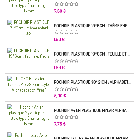
Prix
7,50 €
POCHOIR PLASTIQUE 19*6CM : THÈME ENFANT (02)
Prix
1,60 €
POCHOIR PLASTIQUE 19*6CM : FEUILLE ET FLEURS
Prix
1,60 €
POCHOIR PLASTIQUE 30*21CM : ALPHABET (02)
Prix
5,90 €
POCHOIR A4 EN PLASTIQUE MYLAR ALPHABET LETTRE TYPO RAVIE 30 MM
Prix
7,75 €
POCHOIR LETTRE A4 EN PLASTIQUE MYLAR ALPHABET LETTRES SCRIPT CAPITALES 25 MM