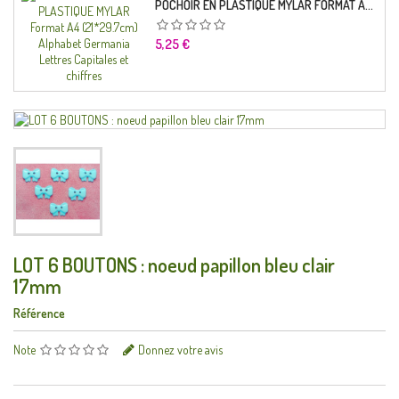
POCHOIR EN PLASTIQUE MYLAR FORMAT A4 (21*29.7CM) ALPHABET GERMANICA LETTRES CAPITALES ET CHIFFRES
Prix
5,25 €
LOT 6 BOUTONS : noeud papillon bleu clair
17mm
Référence
Note
Donnez votre avis