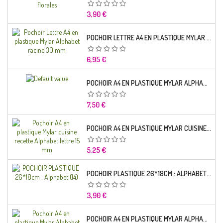
Prix
3,90 €
POCHOIR LETTRE A4 EN PLASTIQUE MYLAR ALPHABET RACINE 30 MM
Prix
6,95 €
POCHOIR A4 EN PLASTIQUE MYLAR ALPHABET LETTRE TYPO SEGOE 25 MM
Prix
7,50 €
POCHOIR A4 EN PLASTIQUE MYLAR CUISINE RECETTE ALPHABET LETTRE 15 MM
Prix
5,25 €
POCHOIR PLASTIQUE 26*18CM : ALPHABET (14)
Prix
3,90 €
POCHOIR A4 EN PLASTIQUE MYLAR ALPHABET LETTRE TYPO CHARLEMAGNE