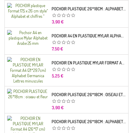
POCHOIR PLASTIQUE 26*18CM : ALPHABET (01)
Prix
3,90 €
POCHOIR A4 EN PLASTIQUE MYLAR ALPHABET ARABE 25 MM
Prix
7,50 €
POCHOIR EN PLASTIQUE MYLAR FORMAT A4 (21*29.7CM) ALPHABET GERMANICA LETTRES MINUSCULES
Prix
5,25 €
POCHOIR PLASTIQUE 26*18CM : OISEAU ET FLEUR
Prix
3,90 €
POCHOIR PLASTIQUE 26*18CM : ALPHABET (03)