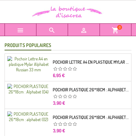
0



shopping_cart
PRODUITS POPULAIRES
POCHOIR LETTRE A4 EN PLASTIQUE MYLAR ALPHABET RUSSIAN 33 MM
Prix
6,95 €
POCHOIR PLASTIQUE 26*18CM : ALPHABET (04)
Prix
3,90 €
POCHOIR PLASTIQUE 26*18CM : ALPHABET (02)
Prix
3,90 €