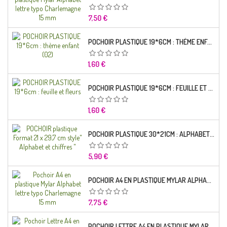
Prix
7,50 €
POCHOIR PLASTIQUE 19*6CM : THÈME ENFANT (02)
Prix
1,60 €
POCHOIR PLASTIQUE 19*6CM : FEUILLE ET FLEURS
Prix
1,60 €
POCHOIR PLASTIQUE 30*21CM : ALPHABET (02)
Prix
5,90 €
POCHOIR A4 EN PLASTIQUE MYLAR ALPHABET LETTRE TYPO RAVIE 30 MM
Prix
7,75 €
POCHOIR LETTRE A4 EN PLASTIQUE MYLAR ALPHABET LETTRES SCRIPT CAPITALES 25 MM