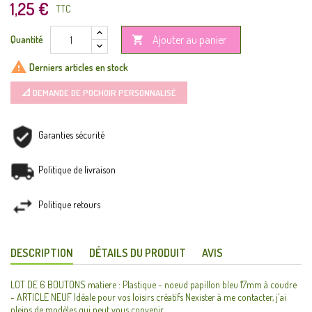
1,25 €
TTC
Ajouter au panier
Quantité


Derniers articles en stock
📐 DEMANDE DE POCHOIR PERSONNALISÉ
Garanties sécurité
Politique de livraison
Politique retours
DESCRIPTION
DÉTAILS DU PRODUIT
AVIS
LOT DE 6 BOUTONS matiere : Plastique - noeud papillon bleu 17mm à coudre
- ARTICLE NEUF Idéale pour vos loisirs créatifs Nexister à me contacter, j'ai
pleins de modèles qui peut vous convenir