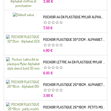
Prix
3,90 €
POCHOIR A4 EN PLASTIQUE MYLAR ALPHABET LETTRE TYPO CHARLEMAGNE 28 MM
Prix
7,50 €
POCHOIR PLASTIQUE 30*21CM : ALPHABET (03)
Prix
4,90 €
POCHOIR LETTRE A4 EN PLASTIQUE MYLAR ALPHABET STYLE STENCIL BOLD 30 MM
Prix
6,95 €
POCHOIR PLASTIQUE 26*18CM : ALPHABET (16)
Prix
3,90 €
POCHOIR PLASTIQUE 26*18CM : PETITS MOTIFS FLORALES