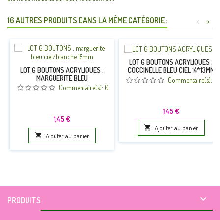
16 AUTRES PRODUITS DANS LA MÊME CATÉGORIE :
<
>
LOT 6 BOUTONS ACRYLIQUES :
COCCINELLE BLEU CIEL 14*13MM
LOT 6 BOUTONS ACRYLIQUES :
MARGUERITE BLEU
Commentaire(s):
0
CLAIR/BLANCHE 15MM (01)
Commentaire(s):
0
Prix
1,45 €
Prix
1,45 €

Ajouter au panier

Ajouter au panier

PRODUITS