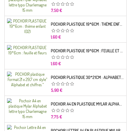
Prix
7,50 €
POCHOIR PLASTIQUE 19*6CM : THÈME ENFANT (02)
Prix
1,60 €
POCHOIR PLASTIQUE 19*6CM : FEUILLE ET FLEURS
Prix
1,60 €
POCHOIR PLASTIQUE 30*21CM : ALPHABET (02)
Prix
5,90 €
POCHOIR A4 EN PLASTIQUE MYLAR ALPHABET LETTRE TYPO RAVIE 30 MM
Prix
7,75 €
POCHOIR LETTRE A4 EN PLASTIQUE MYLAR ALPHABET LETTRES SCRIPT CAPITALES 25 MM