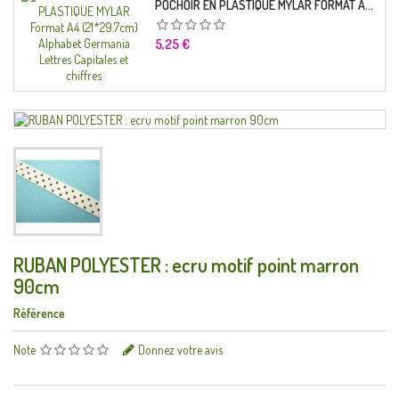
POCHOIR EN PLASTIQUE MYLAR FORMAT A4 (21*29.7CM) ALPHABET GERMANICA LETTRES CAPITALES ET CHIFFRES
Prix
5,25 €
RUBAN POLYESTER : ecru motif point marron
90cm
Référence
Note
Donnez votre avis