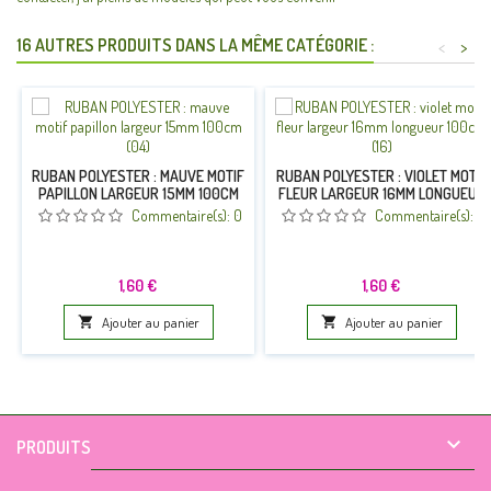
16 AUTRES PRODUITS DANS LA MÊME CATÉGORIE :
<
>
RUBAN POLYESTER : MAUVE MOTIF
RUBAN POLYESTER : VIOLET MOTIF
PAPILLON LARGEUR 15MM 100CM
FLEUR LARGEUR 16MM LONGUEUR
(04)
100CM (16)
Commentaire(s):
0
Commentaire(s):
0
Prix
Prix
1,60 €
1,60 €

Ajouter au panier

Ajouter au panier

PRODUITS