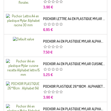
Prix
3,90 €
POCHOIR LETTRE A4 EN PLASTIQUE MYLAR ALPHABET RACINE 30 MM
Prix
6,95 €
POCHOIR A4 EN PLASTIQUE MYLAR ALPHABET LETTRE TYPO SEGOE 25 MM
Prix
7,50 €
POCHOIR A4 EN PLASTIQUE MYLAR CUISINE RECETTE ALPHABET LETTRE 15 MM
Prix
5,25 €
POCHOIR PLASTIQUE 26*18CM : ALPHABET (14)
Prix
3,90 €
POCHOIR A4 EN PLASTIQUE MYLAR ALPHABET LETTRE TYPO CHARLEMAGNE