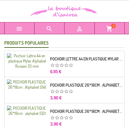
0



shopping_cart
PRODUITS POPULAIRES
POCHOIR LETTRE A4 EN PLASTIQUE MYLAR ALPHABET RUSSIAN 33 MM
Prix
6,95 €
POCHOIR PLASTIQUE 26*18CM : ALPHABET (04)
Prix
3,90 €
POCHOIR PLASTIQUE 26*18CM : ALPHABET (02)
Prix
3,90 €