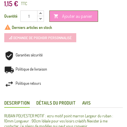
1,15 €
TTC
Ajouter au panier
Quantité


Derniers articles en stock
📐 DEMANDE DE POCHOIR PERSONNALISÉ
Garanties sécurité
Politique de livraison
Politique retours
DESCRIPTION
DÉTAILS DU PRODUIT
AVIS
RUBAN POLYESTER MOTIF : ecru motif point marron Largeur du ruban :
10mm Longueur : 90cm Idéale pour vos loisirs créatifs Nexister à me
contacter, j'ai pleins de modèles qui peut vous convenir