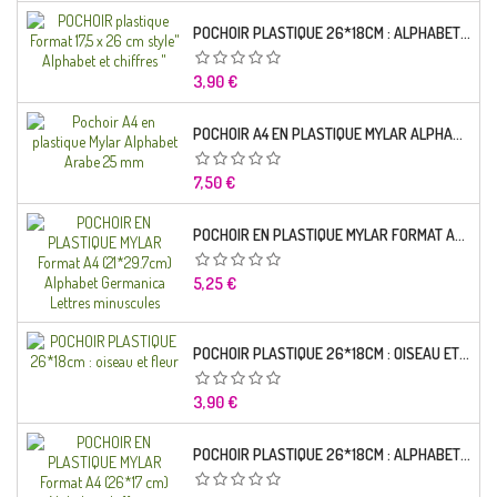
POCHOIR PLASTIQUE 26*18CM : ALPHABET (01)
Prix
3,90 €
POCHOIR A4 EN PLASTIQUE MYLAR ALPHABET ARABE 25 MM
Prix
7,50 €
POCHOIR EN PLASTIQUE MYLAR FORMAT A4 (21*29.7CM) ALPHABET GERMANICA LETTRES MINUSCULES
Prix
5,25 €
POCHOIR PLASTIQUE 26*18CM : OISEAU ET FLEUR
Prix
3,90 €
POCHOIR PLASTIQUE 26*18CM : ALPHABET (03)