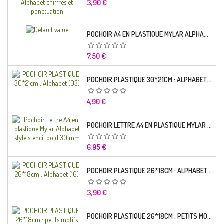
Prix
3,90 €
POCHOIR A4 EN PLASTIQUE MYLAR ALPHABET LETTRE TYPO CHARLEMAGNE 28 MM
Prix
7,50 €
POCHOIR PLASTIQUE 30*21CM : ALPHABET (03)
Prix
4,90 €
POCHOIR LETTRE A4 EN PLASTIQUE MYLAR ALPHABET STYLE STENCIL BOLD 30 MM
Prix
6,95 €
POCHOIR PLASTIQUE 26*18CM : ALPHABET (16)
Prix
3,90 €
POCHOIR PLASTIQUE 26*18CM : PETITS MOTIFS FLORALES