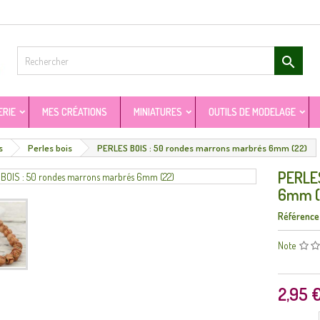

ERIE
MES CRÉATIONS
MINIATURES
OUTILS DE MODELAGE
s
Perles bois
PERLES BOIS : 50 rondes marrons marbrés 6mm (22)
PERLES
6mm (
Référence
Note
2,95 