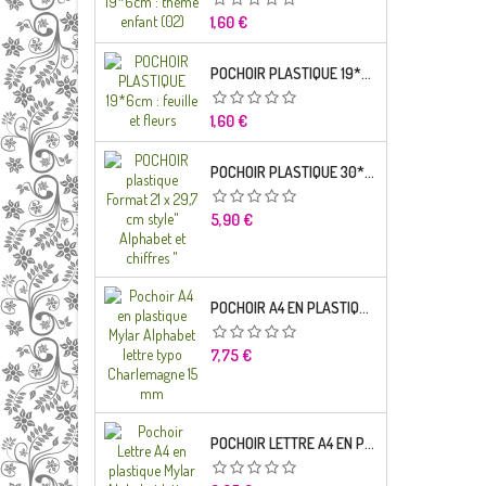
Prix
1,60 €
POCHOIR PLASTIQUE 19*6CM : FEUILLE ET FLEURS
Prix
1,60 €
POCHOIR PLASTIQUE 30*21CM : ALPHABET (02)
Prix
5,90 €
POCHOIR A4 EN PLASTIQUE MYLAR ALPHABET LETTRE TYPO RAVIE 30 MM
Prix
7,75 €
POCHOIR LETTRE A4 EN PLASTIQUE MYLAR ALPHABET LETTRES SCRIPT CAPITALES 25 MM