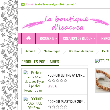
Email:
isabelle-sorel@club-internet.fr
BRODERIE
CRÉATION DE BIJOUX
MERC
Accueil
Ma boutique
Création de bijoux
Perle
PRODUITS POPULAIRES
POCHOIR LETTRE A4 EN PLASTIQUE MYLAR ALPHABET RUSSIAN 33 MM
Prix
6,95 €
POCHOIR PLASTIQUE 26*18CM : ALPHABET (04)