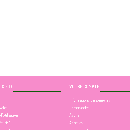
OCIÉTÉ
VOTRE COMPTE
Informations personnelles
gales
Commandes
d'utilisation
Avoirs
écurisé
Adresses