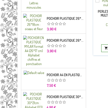
PERLES
MULT
POCHOIR PLASTIQUE 26*18CM : OISEAU ET FLEUR
C
Prix
3,90 €
POCHOIR PLASTIQUE 26*18CM : ALPHABET (03)

Prix
3,90 €
POCHOIR A4 EN PLASTIQUE MYLAR ALPHABET LETTRE TYPO CHARLEMAGNE 28 MM
Prix
7,50 €
POCHOIR PLASTIQUE 30*21CM : ALPHABET (03)
Prix
4,90 €