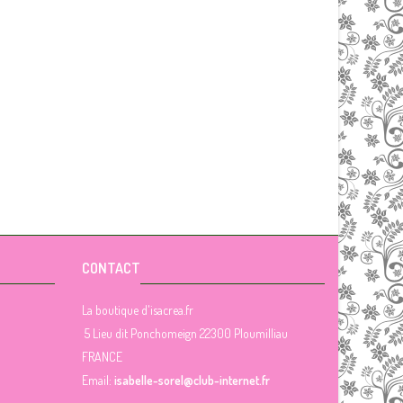
CONTACT
La boutique d'isacrea.fr
5 Lieu dit Ponchomeign 22300 Ploumilliau
FRANCE
Email:
isabelle-sorel@club-internet.fr