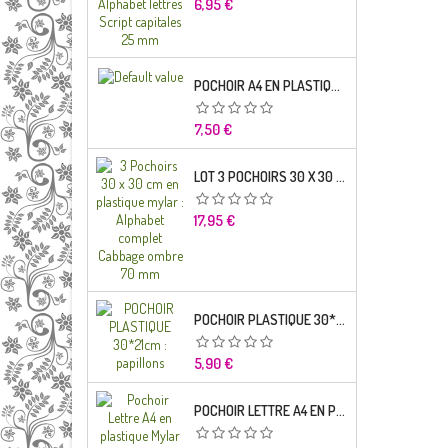
Prix
6,95 €
POCHOIR A4 EN PLASTIQUE MYLAR ALPHABET LETTRE TYPO SCIENCE 35 MM
Prix
7,50 €
LOT 3 POCHOIRS 30 X 30 CM EN PLASTIQUE MYLAR : ALPHABET COMPLET CABBAGE OMBRE 70 MM
Prix
17,95 €
POCHOIR PLASTIQUE 30*21CM : PAPILLONS
Prix
5,90 €
POCHOIR LETTRE A4 EN PLASTIQUE MYLAR ALPHABET LETTRES BRODWAY CAPITALES 20 MM