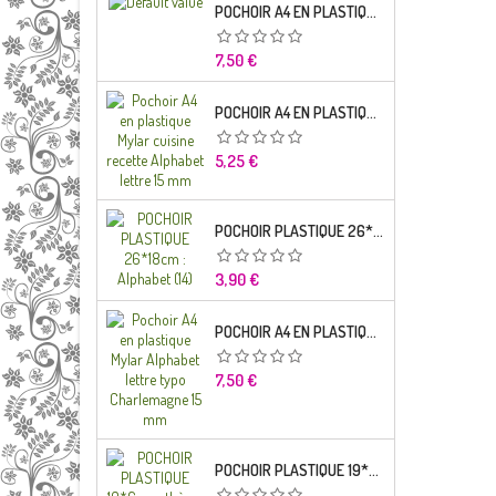
POCHOIR A4 EN PLASTIQUE MYLAR ALPHABET LETTRE TYPO SEGOE 25 MM
Prix
7,50 €
POCHOIR A4 EN PLASTIQUE MYLAR CUISINE RECETTE ALPHABET LETTRE 15 MM
Prix
5,25 €
POCHOIR PLASTIQUE 26*18CM : ALPHABET (14)
Prix
3,90 €
POCHOIR A4 EN PLASTIQUE MYLAR ALPHABET LETTRE TYPO CHARLEMAGNE
Prix
7,50 €
POCHOIR PLASTIQUE 19*6CM : THÈME ENFANT (02)