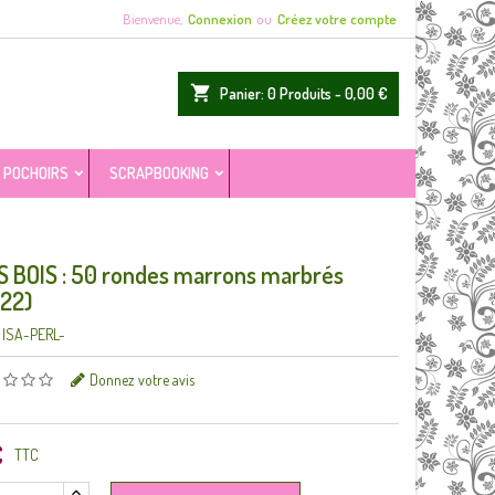
Bienvenue,
Connexion
ou
Créez votre compte
shopping_cart
Panier:
0
Produits - 0,00 €
POCHOIRS
SCRAPBOOKING
 BOIS : 50 rondes marrons marbrés
22)
ISA-PERL-
Donnez votre avis
€
TTC