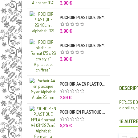
Prix
3,90 €
POCHOIR PLASTIQUE 26*18CM : ALPHABET (02)
Prix
3,90 €
POCHOIR PLASTIQUE 26*18CM : ALPHABET (01)
Prix
3,90 €
POCHOIR A4 EN PLASTIQUE MYLAR ALPHABET ARABE 25 MM
DESCRIP
Prix
7,50 €
PERLES BOIS
d'oreilles, 
POCHOIR EN PLASTIQUE MYLAR FORMAT A4 (21*29.7CM) ALPHABET GERMANICA LETTRES MINUSCULES
16 AUTRE
Prix
5,25 €