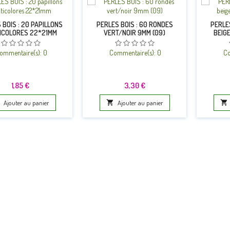
 BOIS : 20 PAPILLONS
PERLES BOIS : 60 RONDES
PERLE
ICOLORES 22*21MM
VERT/NOIR 9MM (09)
BEIG
ommentaire(s):
0
Commentaire(s):
0
Co
Prix
Prix
1,85 €
3,30 €
Ajouter au panier

Ajouter au panier
