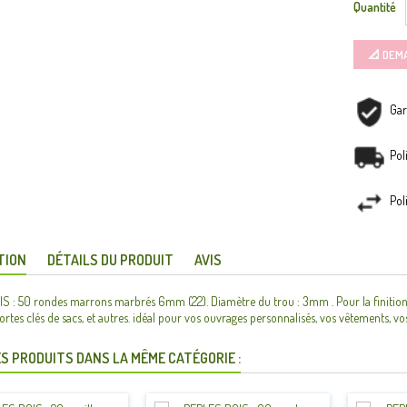
Quantité
📐 DEM
Gar
Pol
Pol
TION
DÉTAILS DU PRODUIT
AVIS
 : 50 rondes marrons marbrés 6mm (22). Diamètre du trou : 3mm . Pour la finition de 
portes clés de sacs, et autres. idéal pour vos ouvrages personnalisés, vos vêtements, vos
S PRODUITS DANS LA MÊME CATÉGORIE :