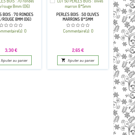
S BOIS : 70 RONDES
PERLES BOIS : 50 OLIVES
PERLES
E/ROUGE 8MM (06)
MARRONS 8*5MM
ÉCRUES 
mmentaire(s):
0
Commentaire(s):
0
Co
Prix
Prix
3,30 €
2,65 €
Ajouter au panier

Ajouter au panier
