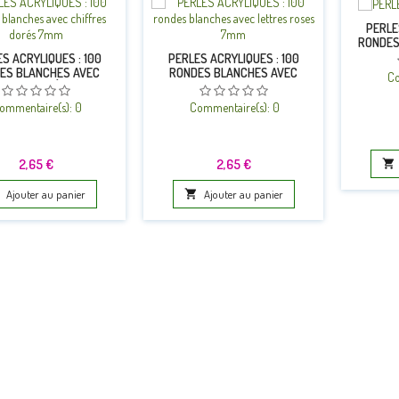
PERLE
RONDES
S ACRYLIQUES : 100
PERLES ACRYLIQUES : 100
ES BLANCHES AVEC
RONDES BLANCHES AVEC
Co
FFRES DORÉS 7MM
LETTRES ROSES 7MM
ommentaire(s):
0
Commentaire(s):
0
Prix
Prix
2,65 €
2,65 €

Ajouter au panier

Ajouter au panier