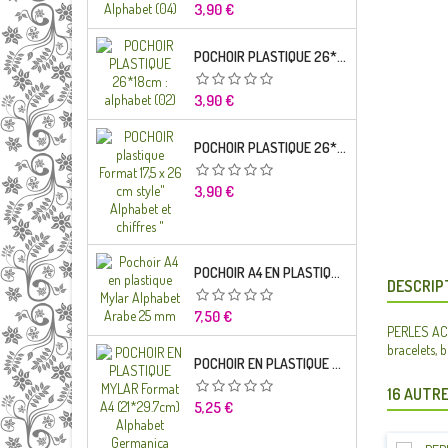
Prix
3,90 €
POCHOIR PLASTIQUE 26*18CM : ALPHABET (02)
Prix
3,90 €
POCHOIR PLASTIQUE 26*18CM : ALPHABET (01)
Prix
3,90 €
POCHOIR A4 EN PLASTIQUE MYLAR ALPHABET ARABE 25 MM
DESCRIP
Prix
7,50 €
PERLES ACRY
bracelets, b
POCHOIR EN PLASTIQUE MYLAR FORMAT A4 (21*29.7CM) ALPHABET GERMANICA LETTRES MINUSCULES
16 AUTRE
Prix
5,25 €