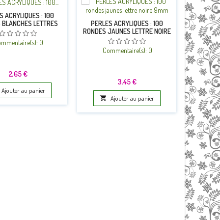
S ACRYLIQUES : 100
 BLANCHES LETTRES
PERLES ACRYLIQUES : 100
PERLES
NOIRES 7MM
RONDES JAUNES LETTRE NOIRE
RONDE
9MM
mmentaire(s):
0
Commentaire(s):
0
Co
Prix
2,65 €
Prix
3,45 €
Ajouter au panier

Ajouter au panier
