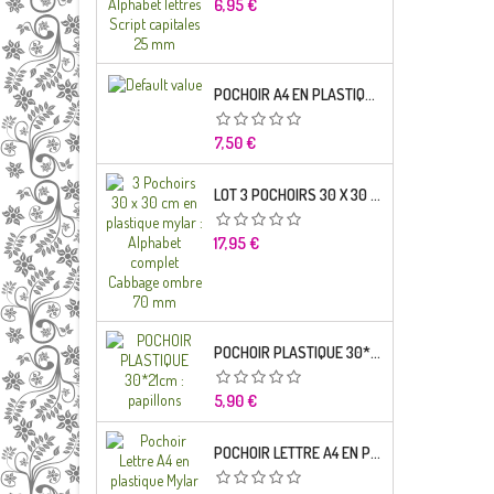
Prix
6,95 €
POCHOIR A4 EN PLASTIQUE MYLAR ALPHABET LETTRE TYPO SCIENCE 35 MM
Prix
7,50 €
LOT 3 POCHOIRS 30 X 30 CM EN PLASTIQUE MYLAR : ALPHABET COMPLET CABBAGE OMBRE 70 MM
Prix
17,95 €
POCHOIR PLASTIQUE 30*21CM : PAPILLONS
Prix
5,90 €
POCHOIR LETTRE A4 EN PLASTIQUE MYLAR ALPHABET LETTRES BRODWAY CAPITALES 20 MM