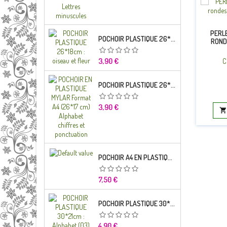
PERLE
POCHOIR PLASTIQUE 26*18CM : OISEAU ET FLEUR
ROND
CHI
Prix
3,90 €
C
POCHOIR PLASTIQUE 26*18CM : ALPHABET (03)
Prix
3,90 €

POCHOIR A4 EN PLASTIQUE MYLAR ALPHABET LETTRE TYPO CHARLEMAGNE 28 MM
Prix
7,50 €
POCHOIR PLASTIQUE 30*21CM : ALPHABET (03)
Prix
4,90 €