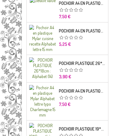
POCHOIR A4 EN PLASTIQUE MYLAR ALPHABET LETTRE TYPO SEGOE 25 MM
Prix
7,50 €
POCHOIR A4 EN PLASTIQUE MYLAR CUISINE RECETTE ALPHABET LETTRE 15 MM
Prix
5,25 €
POCHOIR PLASTIQUE 26*18CM : ALPHABET (14)
Prix
3,90 €
POCHOIR A4 EN PLASTIQUE MYLAR ALPHABET LETTRE TYPO CHARLEMAGNE
Prix
7,50 €
POCHOIR PLASTIQUE 19*6CM : THÈME ENFANT (02)