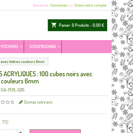
Bienvenue,
Connexion
ou
Créez votre compte
shopping_cart
Panier:
0
Produits - 0,00 €
POCHOIRS
SCRAPBOOKING
 avec lettres couleurs 6mm
 ACRYLIQUES : 100 cubes noirs avec
s couleurs 6mm
ISA-PERL-0215
Donnez votre avis
TTC