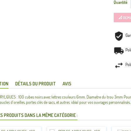
Quantité
📐 DEM
Gar
Pol
Pol
TION
DÉTAILS DU PRODUIT
AVIS
LIQUES : 100 cubes noirs avec lettres couleurs 6mm. Diametre du trou 3mm Pour la fi
oucles d'oreilles, portes clés de sacs, et autres. idéal pour vos ouvrages personnalisés,
S PRODUITS DANS LA MÊME CATÉGORIE :