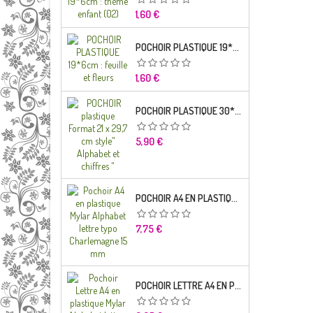
Prix
1,60 €
POCHOIR PLASTIQUE 19*6CM : FEUILLE ET FLEURS
Prix
1,60 €
POCHOIR PLASTIQUE 30*21CM : ALPHABET (02)
Prix
5,90 €
POCHOIR A4 EN PLASTIQUE MYLAR ALPHABET LETTRE TYPO RAVIE 30 MM
Prix
7,75 €
POCHOIR LETTRE A4 EN PLASTIQUE MYLAR ALPHABET LETTRES SCRIPT CAPITALES 25 MM