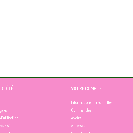
OCIÉTÉ
VOTRE COMPTE
Informations personnelles
gales
Commandes
d'utilisation
Avoirs
écurisé
Adresses