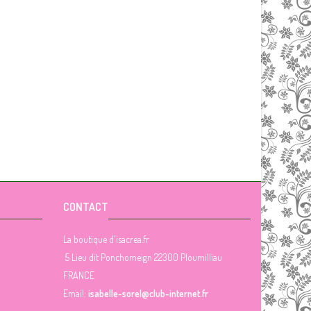
CONTACT
La boutique d'isacrea.fr
5 Lieu dit Ponchomeign 22300 Ploumilliau
FRANCE
Email:
isabelle-sorel@club-internet.fr