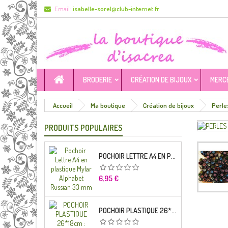
Email:
isabelle-sorel@club-internet.fr
BRODERIE
CRÉATION DE BIJOUX
MERC
Accueil
Ma boutique
Création de bijoux
Perle
PRODUITS POPULAIRES
POCHOIR LETTRE A4 EN PLASTIQUE MYLAR ALPHABET RUSSIAN 33 MM
Prix
6,95 €
POCHOIR PLASTIQUE 26*18CM : ALPHABET (04)