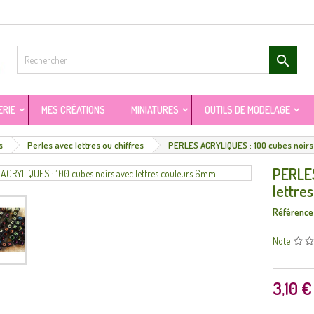

ERIE
MES CRÉATIONS
MINIATURES
OUTILS DE MODELAGE
s
Perles avec lettres ou chiffres
PERLES ACRYLIQUES : 100 cubes noirs
PERLES
lettre
Référence
Note
3,10 €