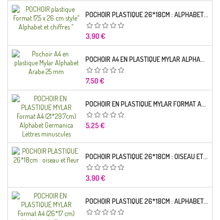
POCHOIR PLASTIQUE 26*18CM : ALPHABET (01)
Prix
3,90 €
POCHOIR A4 EN PLASTIQUE MYLAR ALPHABET ARABE 25 MM
Prix
7,50 €
POCHOIR EN PLASTIQUE MYLAR FORMAT A4 (21*29.7CM) ALPHABET GERMANICA LETTRES MINUSCULES
Prix
5,25 €
POCHOIR PLASTIQUE 26*18CM : OISEAU ET FLEUR
Prix
3,90 €
POCHOIR PLASTIQUE 26*18CM : ALPHABET (03)