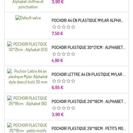
Prix
3,90 €
POCHOIR A4 EN PLASTIQUE MYLAR ALPHABET LETTRE TYPO CHARLEMAGNE 28 MM
Prix
7,50 €
POCHOIR PLASTIQUE 30*21CM : ALPHABET (03)
Prix
4,90 €
POCHOIR LETTRE A4 EN PLASTIQUE MYLAR ALPHABET STYLE STENCIL BOLD 30 MM
Prix
6,95 €
POCHOIR PLASTIQUE 26*18CM : ALPHABET (16)
Prix
3,90 €
POCHOIR PLASTIQUE 26*18CM : PETITS MOTIFS FLORALES