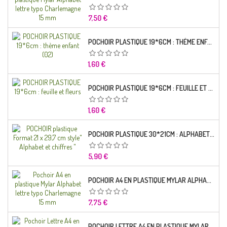
Prix
7,50 €
POCHOIR PLASTIQUE 19*6CM : THÈME ENFANT (02)
Prix
1,60 €
POCHOIR PLASTIQUE 19*6CM : FEUILLE ET FLEURS
Prix
1,60 €
POCHOIR PLASTIQUE 30*21CM : ALPHABET (02)
Prix
5,90 €
POCHOIR A4 EN PLASTIQUE MYLAR ALPHABET LETTRE TYPO RAVIE 30 MM
Prix
7,75 €
POCHOIR LETTRE A4 EN PLASTIQUE MYLAR ALPHABET LETTRES SCRIPT CAPITALES 25 MM