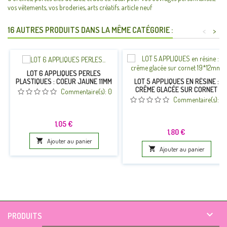
vos vêtements, vos broderies, arts créatifs. article neuf
16 AUTRES PRODUITS DANS LA MÊME CATÉGORIE :
<
>
LOT 6 APPLIQUES PERLES
PLASTIQUES : COEUR JAUNE 11MM
LOT 5 APPLIQUES EN RÉSINE :
CRÊME GLACÉE SUR CORNET
Commentaire(s):
0
19*12MM
Commentaire(s):
0
Prix
1,05 €
Prix
1,80 €

Ajouter au panier

Ajouter au panier

PRODUITS