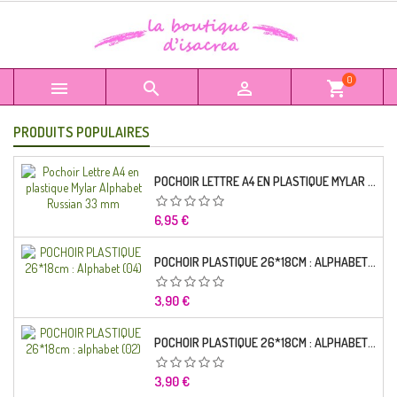
0



shopping_cart
PRODUITS POPULAIRES
POCHOIR LETTRE A4 EN PLASTIQUE MYLAR ALPHABET RUSSIAN 33 MM
Prix
6,95 €
POCHOIR PLASTIQUE 26*18CM : ALPHABET (04)
Prix
3,90 €
POCHOIR PLASTIQUE 26*18CM : ALPHABET (02)
Prix
3,90 €