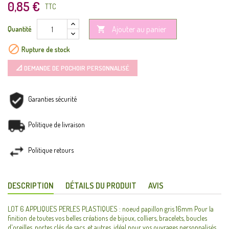
0,85 €
TTC
Ajouter au panier
Quantité


Rupture de stock
📐 DEMANDE DE POCHOIR PERSONNALISÉ
Garanties sécurité
Politique de livraison
Politique retours
DESCRIPTION
DÉTAILS DU PRODUIT
AVIS
LOT 6 APPLIQUES PERLES PLASTIQUES : noeud papillon gris 16mm Pour la
finition de toutes vos belles créations de bijoux, colliers, bracelets, boucles
d'oreilles, portes clés de sacs, et autres. idéal pour vos ouvrages personnalisés,