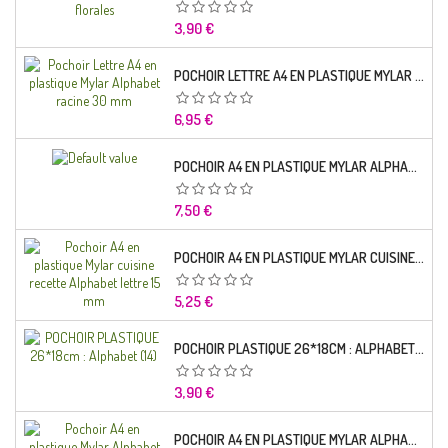
Prix
3,90 €
POCHOIR LETTRE A4 EN PLASTIQUE MYLAR ALPHABET RACINE 30 MM
Prix
6,95 €
POCHOIR A4 EN PLASTIQUE MYLAR ALPHABET LETTRE TYPO SEGOE 25 MM
Prix
7,50 €
POCHOIR A4 EN PLASTIQUE MYLAR CUISINE RECETTE ALPHABET LETTRE 15 MM
Prix
5,25 €
POCHOIR PLASTIQUE 26*18CM : ALPHABET (14)
Prix
3,90 €
POCHOIR A4 EN PLASTIQUE MYLAR ALPHABET LETTRE TYPO CHARLEMAGNE