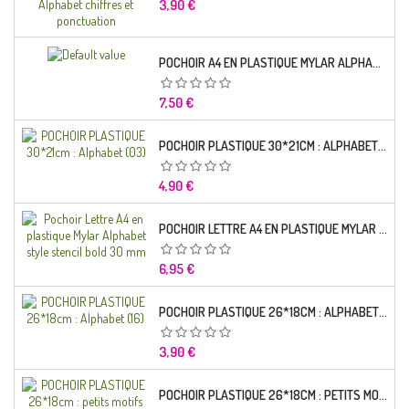
Prix
3,90 €
POCHOIR A4 EN PLASTIQUE MYLAR ALPHABET LETTRE TYPO CHARLEMAGNE 28 MM
Prix
7,50 €
POCHOIR PLASTIQUE 30*21CM : ALPHABET (03)
Prix
4,90 €
POCHOIR LETTRE A4 EN PLASTIQUE MYLAR ALPHABET STYLE STENCIL BOLD 30 MM
Prix
6,95 €
POCHOIR PLASTIQUE 26*18CM : ALPHABET (16)
Prix
3,90 €
POCHOIR PLASTIQUE 26*18CM : PETITS MOTIFS FLORALES