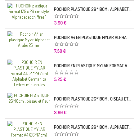
POCHOIR PLASTIQUE 26*18CM : ALPHABET (01)
Prix
3,90 €
POCHOIR A4 EN PLASTIQUE MYLAR ALPHABET ARABE 25 MM
Prix
7,50 €
POCHOIR EN PLASTIQUE MYLAR FORMAT A4 (21*29.7CM) ALPHABET GERMANICA LETTRES MINUSCULES
Prix
5,25 €
POCHOIR PLASTIQUE 26*18CM : OISEAU ET FLEUR
Prix
3,90 €
POCHOIR PLASTIQUE 26*18CM : ALPHABET (03)