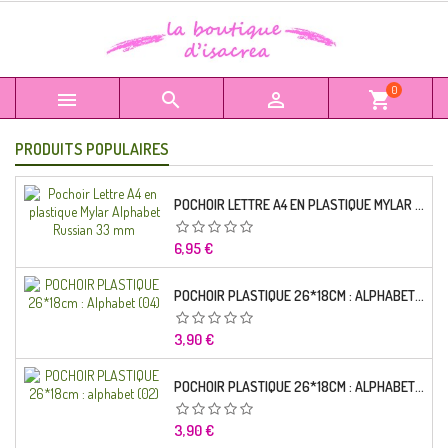
0



shopping_cart
PRODUITS POPULAIRES
POCHOIR LETTRE A4 EN PLASTIQUE MYLAR ALPHABET RUSSIAN 33 MM
Prix
6,95 €
POCHOIR PLASTIQUE 26*18CM : ALPHABET (04)
Prix
3,90 €
POCHOIR PLASTIQUE 26*18CM : ALPHABET (02)
Prix
3,90 €