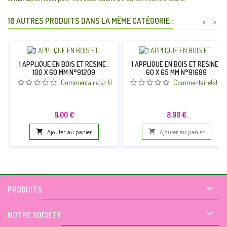
10 AUTRES PRODUITS DANS LA MÊME CATÉGORIE :
<
>
1 APPLIQUE EN BOIS ET RESINE :
1 APPLIQUE EN BOIS ET RESINE :
100 X 60 MM N°91209
60 X 65 MM N°91689
Commentaire(s):
0
Commentaire(s):
0
Prix
Prix
9,00 €
8,90 €

Ajouter au panier

Ajouter au panier

PRODUITS

NOTRE SOCIÉTÉ