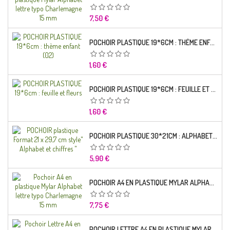
Prix
7,50 €
POCHOIR PLASTIQUE 19*6CM : THÈME ENFANT (02)
Prix
1,60 €
POCHOIR PLASTIQUE 19*6CM : FEUILLE ET FLEURS
Prix
1,60 €
POCHOIR PLASTIQUE 30*21CM : ALPHABET (02)
Prix
5,90 €
POCHOIR A4 EN PLASTIQUE MYLAR ALPHABET LETTRE TYPO RAVIE 30 MM
Prix
7,75 €
POCHOIR LETTRE A4 EN PLASTIQUE MYLAR ALPHABET LETTRES SCRIPT CAPITALES 25 MM