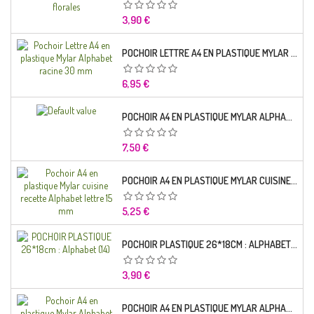
Prix
3,90 €
POCHOIR LETTRE A4 EN PLASTIQUE MYLAR ALPHABET RACINE 30 MM
Prix
6,95 €
POCHOIR A4 EN PLASTIQUE MYLAR ALPHABET LETTRE TYPO SEGOE 25 MM
Prix
7,50 €
POCHOIR A4 EN PLASTIQUE MYLAR CUISINE RECETTE ALPHABET LETTRE 15 MM
Prix
5,25 €
POCHOIR PLASTIQUE 26*18CM : ALPHABET (14)
Prix
3,90 €
POCHOIR A4 EN PLASTIQUE MYLAR ALPHABET LETTRE TYPO CHARLEMAGNE