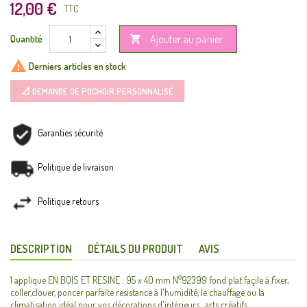
12,00 €
TTC
Ajouter au panier
Quantité


Derniers articles en stock
📐 DEMANDE DE POCHOIR PERSONNALISÉ
Garanties sécurité
Politique de livraison
Politique retours
DESCRIPTION
DÉTAILS DU PRODUIT
AVIS
1 applique EN BOIS ET RESINE : 95 x 40 mm N°92399 fond plat façile à fixer,
coller,clouer, poncer parfaite resistance à l'humidité, le chauffage ou la
climatisation idéal pour vos décorations d'intérieurs , arts créatifs...