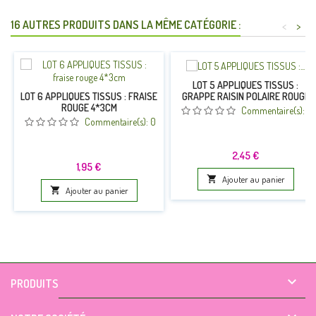
16 AUTRES PRODUITS DANS LA MÊME CATÉGORIE :
<
>
LOT 5 APPLIQUES TISSUS :
GRAPPE RAISIN POLAIRE ROUGE
LOT 6 APPLIQUES TISSUS : FRAISE
5*3.5CM
ROUGE 4*3CM
Commentaire(s):
0
Commentaire(s):
0
Prix
2,45 €
Prix
1,95 €

Ajouter au panier

Ajouter au panier

PRODUITS