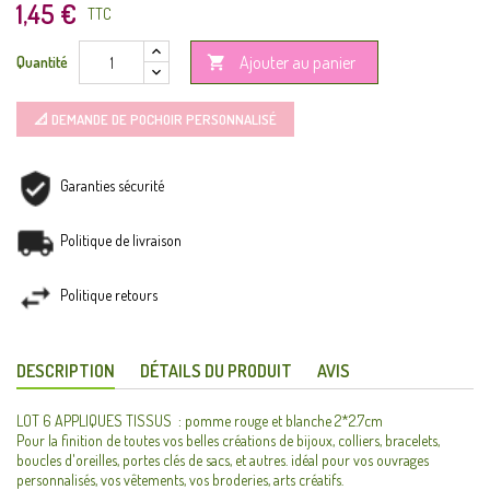
1,45 €
TTC
Ajouter au panier
Quantité

📐 DEMANDE DE POCHOIR PERSONNALISÉ
Garanties sécurité
Politique de livraison
Politique retours
DESCRIPTION
DÉTAILS DU PRODUIT
AVIS
LOT 6 APPLIQUES TISSUS : pomme rouge et blanche 2*2.7cm
Pour la finition de toutes vos belles créations de bijoux, colliers, bracelets,
boucles d'oreilles, portes clés de sacs, et autres. idéal pour vos ouvrages
personnalisés, vos vêtements, vos broderies, arts créatifs.