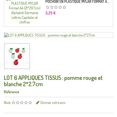
POCHOIR EN PLASTIQUE MYLAR FORMAT A4 (21*29.7CM) ALPHABET GERMANICA LETTRES CAPITALES ET CHIFFRES
Prix
5,25 €
LOT 6 APPLIQUES TISSUS : pomme rouge et
blanche 2*2.7cm
Référence
Note
Donnez votre avis