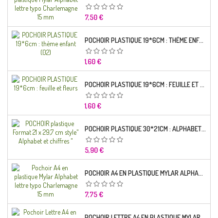
Prix
7,50 €
POCHOIR PLASTIQUE 19*6CM : THÈME ENFANT (02)
Prix
1,60 €
POCHOIR PLASTIQUE 19*6CM : FEUILLE ET FLEURS
Prix
1,60 €
POCHOIR PLASTIQUE 30*21CM : ALPHABET (02)
Prix
5,90 €
POCHOIR A4 EN PLASTIQUE MYLAR ALPHABET LETTRE TYPO RAVIE 30 MM
Prix
7,75 €
POCHOIR LETTRE A4 EN PLASTIQUE MYLAR ALPHABET LETTRES SCRIPT CAPITALES 25 MM