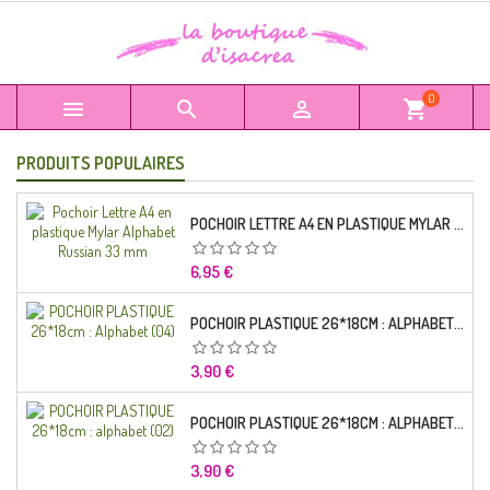
0



shopping_cart
PRODUITS POPULAIRES
POCHOIR LETTRE A4 EN PLASTIQUE MYLAR ALPHABET RUSSIAN 33 MM
Prix
6,95 €
POCHOIR PLASTIQUE 26*18CM : ALPHABET (04)
Prix
3,90 €
POCHOIR PLASTIQUE 26*18CM : ALPHABET (02)
Prix
3,90 €