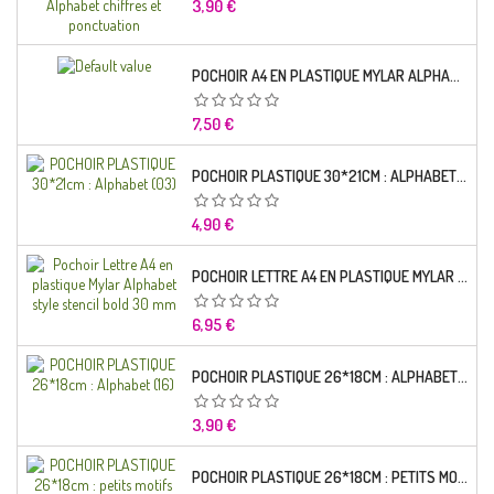
Prix
3,90 €
POCHOIR A4 EN PLASTIQUE MYLAR ALPHABET LETTRE TYPO CHARLEMAGNE 28 MM
Prix
7,50 €
POCHOIR PLASTIQUE 30*21CM : ALPHABET (03)
Prix
4,90 €
POCHOIR LETTRE A4 EN PLASTIQUE MYLAR ALPHABET STYLE STENCIL BOLD 30 MM
Prix
6,95 €
POCHOIR PLASTIQUE 26*18CM : ALPHABET (16)
Prix
3,90 €
POCHOIR PLASTIQUE 26*18CM : PETITS MOTIFS FLORALES