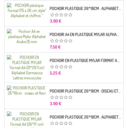
POCHOIR PLASTIQUE 26*18CM : ALPHABET (01)
Prix
3,90 €
POCHOIR A4 EN PLASTIQUE MYLAR ALPHABET ARABE 25 MM
Prix
7,50 €
POCHOIR EN PLASTIQUE MYLAR FORMAT A4 (21*29.7CM) ALPHABET GERMANICA LETTRES MINUSCULES
Prix
5,25 €
POCHOIR PLASTIQUE 26*18CM : OISEAU ET FLEUR
Prix
3,90 €
POCHOIR PLASTIQUE 26*18CM : ALPHABET (03)