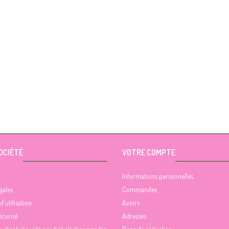
OCIÉTÉ
VOTRE COMPTE
Informations personnelles
gales
Commandes
d'utilisation
Avoirs
écurisé
Adresses