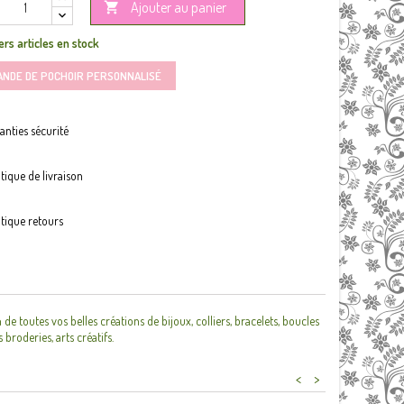
Ajouter au panier

rs articles en stock
ANDE DE POCHOIR PERSONNALISÉ
anties sécurité
itique de livraison
itique retours
utes vos belles créations de bijoux, colliers, bracelets, boucles
 broderies, arts créatifs.
<
>