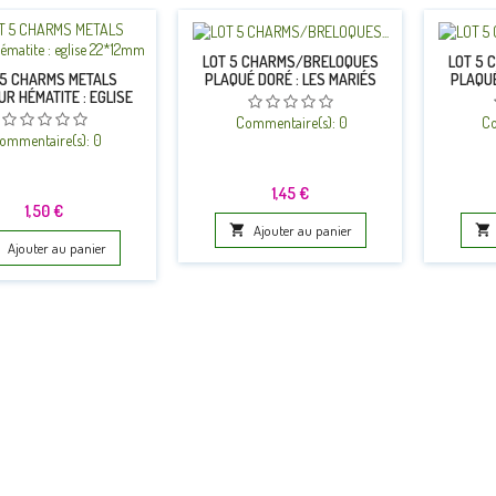
LOT 5 CHARMS/BRELOQUES
LOT 5 
PLAQUÉ DORÉ : LES MARIÉS
PLAQUÉ
 5 CHARMS METALS
18*8MM
R HÉMATITE : EGLISE
22*12MM
Commentaire(s):
0
Co
ommentaire(s):
0
Prix
1,45 €
Prix
1,50 €

Ajouter au panier

Ajouter au panier