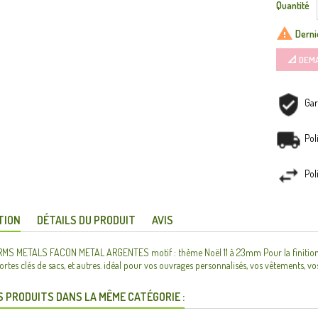
Quantité

Dernie
📐 DEM
Gar
Pol
Pol
TION
DÉTAILS DU PRODUIT
AVIS
S METALS FACON METAL ARGENTES motif : thème Noël 11 à 23mm Pour la finition de to
portes clés de sacs, et autres. idéal pour vos ouvrages personnalisés, vos vêtements, vos
S PRODUITS DANS LA MÊME CATÉGORIE :