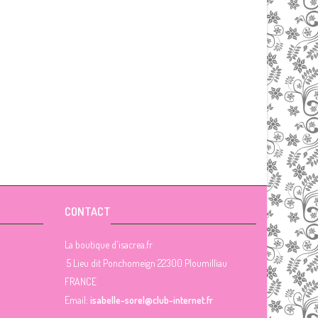
CONTACT
La boutique d'isacrea.fr
5 Lieu dit Ponchomeign 22300 Ploumilliau
FRANCE
Email:
isabelle-sorel@club-internet.fr