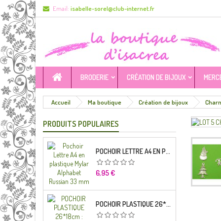
Email:
isabelle-sorel@club-internet.fr
BRODERIE
CRÉATION DE BIJOUX
MERC
Accueil
Ma boutique
Création de bijoux
Char
PRODUITS POPULAIRES
POCHOIR LETTRE A4 EN PLASTIQUE MYLAR ALPHABET RUSSIAN 33 MM
Prix
6,95 €
POCHOIR PLASTIQUE 26*18CM : ALPHABET (04)