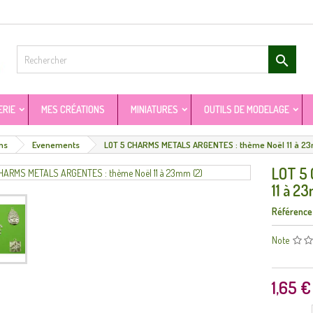

ERIE
MES CRÉATIONS
MINIATURES
OUTILS DE MODELAGE
ms
Evenements
LOT 5 CHARMS METALS ARGENTES : thème Noël 11 à 2
LOT 5
11 à 2
Référence
Note
1,65 €