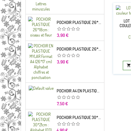
LOT
POCHOIR PLASTIQUE 26*18CM : OISEAU ET FLEUR
COULEU
Prix
3,90 €
C
POCHOIR PLASTIQUE 26*18CM : ALPHABET (03)
Prix
3,90 €

POCHOIR A4 EN PLASTIQUE MYLAR ALPHABET LETTRE TYPO CHARLEMAGNE 28 MM
Prix
7,50 €
POCHOIR PLASTIQUE 30*21CM : ALPHABET (03)
Prix
4,90 €