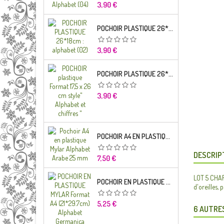
Prix
3,90 €
POCHOIR PLASTIQUE 26*18CM : ALPHABET (02)
Prix
3,90 €
POCHOIR PLASTIQUE 26*18CM : ALPHABET (01)
Prix
3,90 €
POCHOIR A4 EN PLASTIQUE MYLAR ALPHABET ARABE 25 MM
DESCRIP
Prix
7,50 €
LOT 5 CHARM
POCHOIR EN PLASTIQUE MYLAR FORMAT A4 (21*29.7CM) ALPHABET GERMANICA LETTRES MINUSCULES
d'oreilles, 
Prix
5,25 €
6 AUTRE