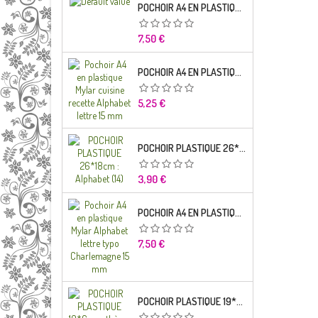
POCHOIR A4 EN PLASTIQUE MYLAR ALPHABET LETTRE TYPO SEGOE 25 MM
Prix
7,50 €
POCHOIR A4 EN PLASTIQUE MYLAR CUISINE RECETTE ALPHABET LETTRE 15 MM
Prix
5,25 €
POCHOIR PLASTIQUE 26*18CM : ALPHABET (14)
Prix
3,90 €
POCHOIR A4 EN PLASTIQUE MYLAR ALPHABET LETTRE TYPO CHARLEMAGNE
Prix
7,50 €
POCHOIR PLASTIQUE 19*6CM : THÈME ENFANT (02)