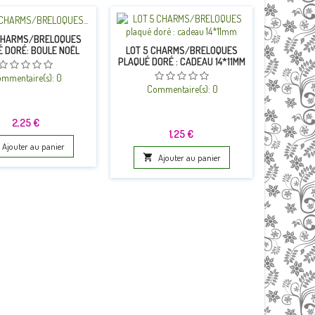
CHARMS/BRELOQUES
 DORÉ: BOULE NOËL
LOT 5 CHARMS/BRELOQUES
29*21MM
PLAQUÉ DORÉ : CADEAU 14*11MM
LOT 
COULEUR 
mmentaire(s):
0
Commentaire(s):
0
Co
Prix
2,25 €
Prix
1,25 €
Ajouter au panier

Ajouter au panier
