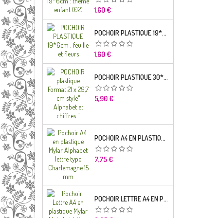
Prix
1,60 €
POCHOIR PLASTIQUE 19*6CM : FEUILLE ET FLEURS
Prix
1,60 €
POCHOIR PLASTIQUE 30*21CM : ALPHABET (02)
Prix
5,90 €
POCHOIR A4 EN PLASTIQUE MYLAR ALPHABET LETTRE TYPO RAVIE 30 MM
Prix
7,75 €
POCHOIR LETTRE A4 EN PLASTIQUE MYLAR ALPHABET LETTRES SCRIPT CAPITALES 25 MM