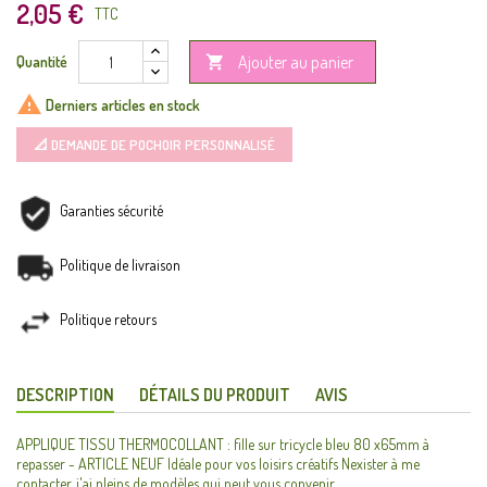
2,05 €
TTC
Ajouter au panier
Quantité


Derniers articles en stock
📐 DEMANDE DE POCHOIR PERSONNALISÉ
Garanties sécurité
Politique de livraison
Politique retours
DESCRIPTION
DÉTAILS DU PRODUIT
AVIS
APPLIQUE TISSU THERMOCOLLANT : fille sur tricycle bleu 80 x65mm à
repasser - ARTICLE NEUF Idéale pour vos loisirs créatifs Nexister à me
contacter, j'ai pleins de modèles qui peut vous convenir