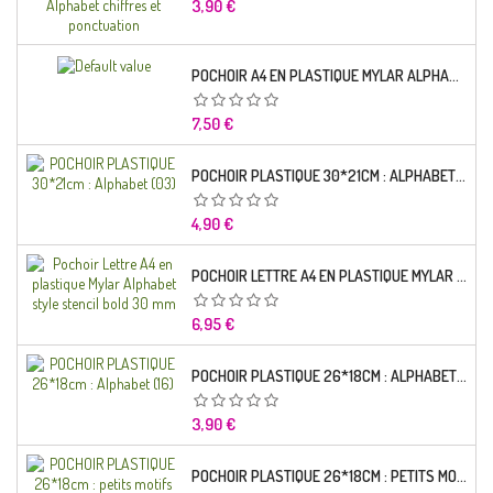
Prix
3,90 €
POCHOIR A4 EN PLASTIQUE MYLAR ALPHABET LETTRE TYPO CHARLEMAGNE 28 MM
Prix
7,50 €
POCHOIR PLASTIQUE 30*21CM : ALPHABET (03)
Prix
4,90 €
POCHOIR LETTRE A4 EN PLASTIQUE MYLAR ALPHABET STYLE STENCIL BOLD 30 MM
Prix
6,95 €
POCHOIR PLASTIQUE 26*18CM : ALPHABET (16)
Prix
3,90 €
POCHOIR PLASTIQUE 26*18CM : PETITS MOTIFS FLORALES