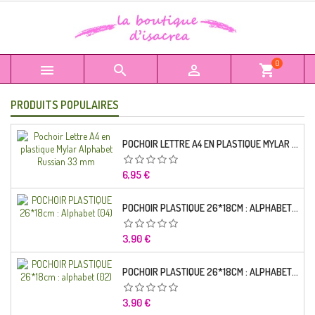
0



shopping_cart
PRODUITS POPULAIRES
POCHOIR LETTRE A4 EN PLASTIQUE MYLAR ALPHABET RUSSIAN 33 MM
Prix
6,95 €
POCHOIR PLASTIQUE 26*18CM : ALPHABET (04)
Prix
3,90 €
POCHOIR PLASTIQUE 26*18CM : ALPHABET (02)
Prix
3,90 €