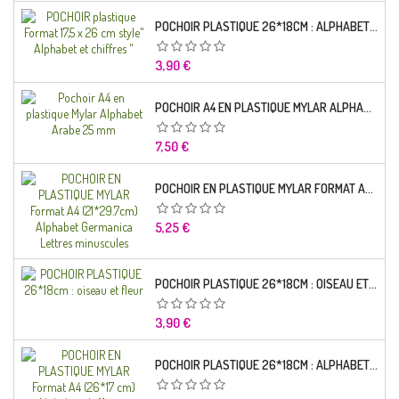
POCHOIR PLASTIQUE 26*18CM : ALPHABET (01)
Prix
3,90 €
POCHOIR A4 EN PLASTIQUE MYLAR ALPHABET ARABE 25 MM
Prix
7,50 €
POCHOIR EN PLASTIQUE MYLAR FORMAT A4 (21*29.7CM) ALPHABET GERMANICA LETTRES MINUSCULES
Prix
5,25 €
POCHOIR PLASTIQUE 26*18CM : OISEAU ET FLEUR
Prix
3,90 €
POCHOIR PLASTIQUE 26*18CM : ALPHABET (03)