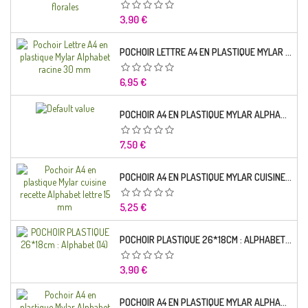
Prix
3,90 €
POCHOIR LETTRE A4 EN PLASTIQUE MYLAR ALPHABET RACINE 30 MM
Prix
6,95 €
POCHOIR A4 EN PLASTIQUE MYLAR ALPHABET LETTRE TYPO SEGOE 25 MM
Prix
7,50 €
POCHOIR A4 EN PLASTIQUE MYLAR CUISINE RECETTE ALPHABET LETTRE 15 MM
Prix
5,25 €
POCHOIR PLASTIQUE 26*18CM : ALPHABET (14)
Prix
3,90 €
POCHOIR A4 EN PLASTIQUE MYLAR ALPHABET LETTRE TYPO CHARLEMAGNE