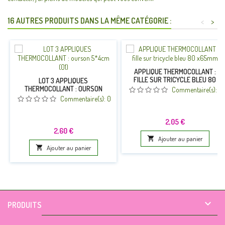
16 AUTRES PRODUITS DANS LA MÊME CATÉGORIE :
<
>
APPLIQUE THERMOCOLLANT :
FILLE SUR TRICYCLE BLEU 80
LOT 3 APPLIQUES
X65MM
THERMOCOLLANT : OURSON
Commentaire(s):
0
5*4CM (01)
Commentaire(s):
0
Prix
2,05 €
Prix
2,60 €

Ajouter au panier

Ajouter au panier

PRODUITS