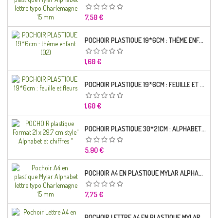
Prix
7,50 €
POCHOIR PLASTIQUE 19*6CM : THÈME ENFANT (02)
Prix
1,60 €
POCHOIR PLASTIQUE 19*6CM : FEUILLE ET FLEURS
Prix
1,60 €
POCHOIR PLASTIQUE 30*21CM : ALPHABET (02)
Prix
5,90 €
POCHOIR A4 EN PLASTIQUE MYLAR ALPHABET LETTRE TYPO RAVIE 30 MM
Prix
7,75 €
POCHOIR LETTRE A4 EN PLASTIQUE MYLAR ALPHABET LETTRES SCRIPT CAPITALES 25 MM