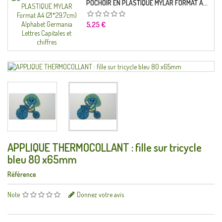
POCHOIR EN PLASTIQUE MYLAR FORMAT A4 (21*29.7CM) ALPHABET GERMANICA LETTRES CAPITALES ET CHIFFRES
Prix
5,25 €
APPLIQUE THERMOCOLLANT : fille sur tricycle
bleu 80 x65mm
Référence
Note
Donnez votre avis