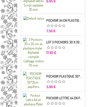
Prix
6,95 €
POCHOIR A4 EN PLASTIQUE MYLAR ALPHABET LETTRE TYPO SCIENCE 35 MM
Prix
7,50 €
LOT 3 POCHOIRS 30 X 30 CM EN PLASTIQUE MYLAR : ALPHABET COMPLET CABBAGE OMBRE 70 MM
Prix
17,95 €
POCHOIR PLASTIQUE 30*21CM : PAPILLONS
Prix
5,90 €
POCHOIR LETTRE A4 EN PLASTIQUE MYLAR ALPHABET LETTRES BRODWAY CAPITALES 20 MM