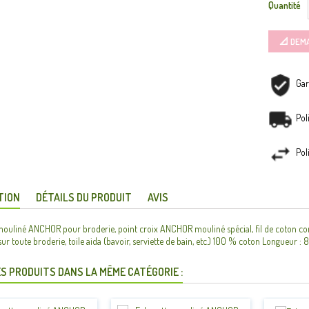
Quantité
📐 DEM
Gar
Pol
Pol
TION
DÉTAILS DU PRODUIT
AVIS
ouliné ANCHOR pour broderie, point croix ANCHOR mouliné spécial, fil de coton com
 sur toute broderie, toile aida (bavoir, serviette de bain, etc.) 100 % coton Longueur : 
S PRODUITS DANS LA MÊME CATÉGORIE :