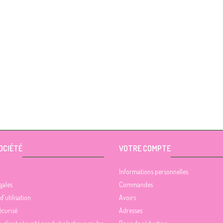
OCIÉTÉ
VOTRE COMPTE
Informations personnelles
gales
Commandes
d'utilisation
Avoirs
écurisé
Adresses