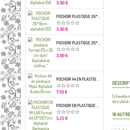
Prix
3,90 €
POCHOIR PLASTIQUE 26*18CM : ALPHABET (02)
Prix
3,90 €
POCHOIR PLASTIQUE 26*18CM : ALPHABET (01)
Prix
3,90 €
POCHOIR A4 EN PLASTIQUE MYLAR ALPHABET ARABE 25 MM
DESCRIP
Prix
7,50 €
Echevette m
être utilisé
POCHOIR EN PLASTIQUE MYLAR FORMAT A4 (21*29.7CM) ALPHABET GERMANICA LETTRES MINUSCULES
16 AUTRE
Prix
5,25 €