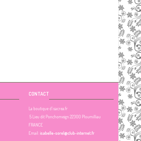
CONTACT
La boutique d'isacrea.fr
5 Lieu dit Ponchomeign 22300 Ploumilliau
FRANCE
Email:
isabelle-sorel@club-internet.fr