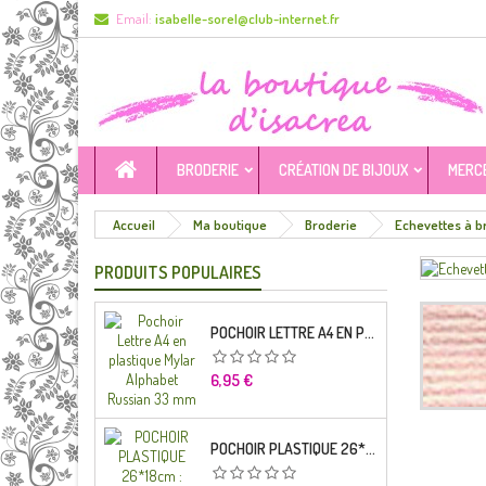
Email:
isabelle-sorel@club-internet.fr
BRODERIE
CRÉATION DE BIJOUX
MERC
Accueil
Ma boutique
Broderie
Echevettes à b
PRODUITS POPULAIRES
POCHOIR LETTRE A4 EN PLASTIQUE MYLAR ALPHABET RUSSIAN 33 MM
Prix
6,95 €
POCHOIR PLASTIQUE 26*18CM : ALPHABET (04)