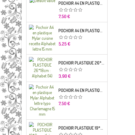
POCHOIR A4 EN PLASTIQUE MYLAR ALPHABET LETTRE TYPO SEGOE 25 MM
Prix
7,50 €
POCHOIR A4 EN PLASTIQUE MYLAR CUISINE RECETTE ALPHABET LETTRE 15 MM
Prix
5,25 €
POCHOIR PLASTIQUE 26*18CM : ALPHABET (14)
Prix
3,90 €
POCHOIR A4 EN PLASTIQUE MYLAR ALPHABET LETTRE TYPO CHARLEMAGNE
Prix
7,50 €
POCHOIR PLASTIQUE 19*6CM : THÈME ENFANT (02)