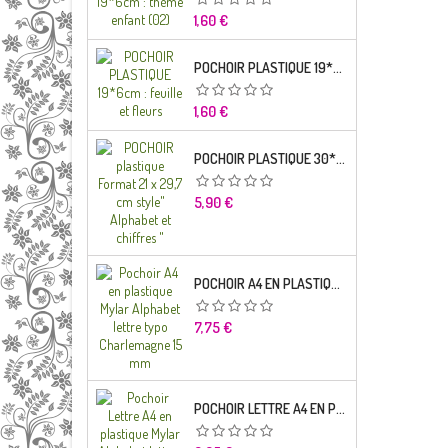
Prix
1,60 €
POCHOIR PLASTIQUE 19*6CM : FEUILLE ET FLEURS
Prix
1,60 €
POCHOIR PLASTIQUE 30*21CM : ALPHABET (02)
Prix
5,90 €
POCHOIR A4 EN PLASTIQUE MYLAR ALPHABET LETTRE TYPO RAVIE 30 MM
Prix
7,75 €
POCHOIR LETTRE A4 EN PLASTIQUE MYLAR ALPHABET LETTRES SCRIPT CAPITALES 25 MM