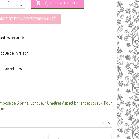
Ajouter au panier

ANDE DE POCHOIR PERSONNALISÉ
anties sécurité
itique de livraison
itique retours
posé de 6 brins.. Longueur 8mètres Aspect brillant et soyeux. Pour
8 m
<
>