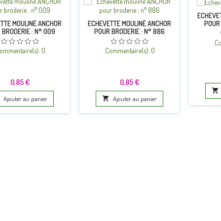
ECHEVE
POUR 
TTE MOULINÉ ANCHOR
ECHEVETTE MOULINÉ ANCHOR
 BRODERIE : N° 009
POUR BRODERIE : N° 886
Co
ommentaire(s):
0
Commentaire(s):
0
Prix
Prix
0,85 €
0,85 €

Ajouter au panier

Ajouter au panier