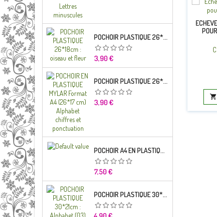
ECHEVE
POUR
POCHOIR PLASTIQUE 26*18CM : OISEAU ET FLEUR
C
Prix
3,90 €
POCHOIR PLASTIQUE 26*18CM : ALPHABET (03)

Prix
3,90 €
POCHOIR A4 EN PLASTIQUE MYLAR ALPHABET LETTRE TYPO CHARLEMAGNE 28 MM
Prix
7,50 €
POCHOIR PLASTIQUE 30*21CM : ALPHABET (03)
Prix
4,90 €