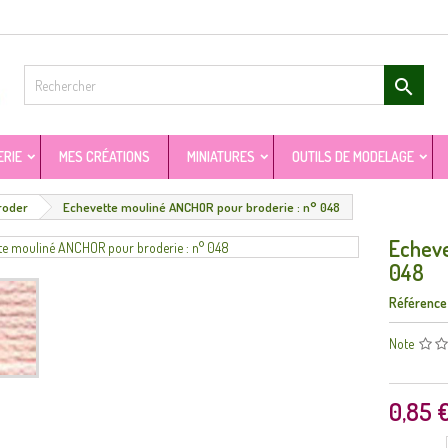

ERIE
MES CRÉATIONS
MINIATURES
OUTILS DE MODELAGE
roder
Echevette mouliné ANCHOR pour broderie : n° 048
Echeve
048
Référence
Note
0,85 