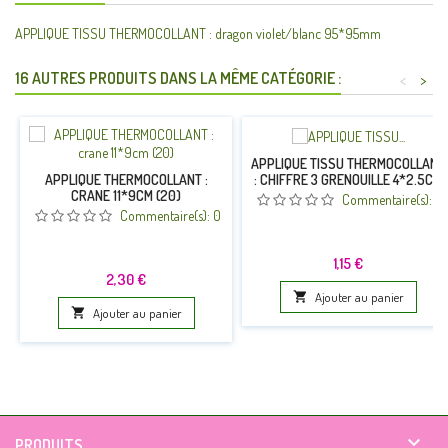
APPLIQUE TISSU THERMOCOLLANT : dragon violet/blanc 95*95mm
16 AUTRES PRODUITS DANS LA MÊME CATÉGORIE :
<
>
APPLIQUE TISSU THERMOCOLLANT
: CHIFFRE 3 GRENOUILLE 4*2.5CM
APPLIQUE THERMOCOLLANT :
CRANE 11*9CM (20)
Commentaire(s):
0
Commentaire(s):
0
Prix
1,15 €
Prix
2,30 €

Ajouter au panier

Ajouter au panier

PRODUITS