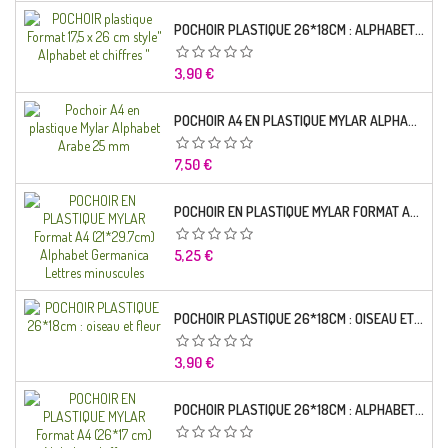
POCHOIR PLASTIQUE 26*18CM : ALPHABET (01)
Prix
3,90 €
POCHOIR A4 EN PLASTIQUE MYLAR ALPHABET ARABE 25 MM
Prix
7,50 €
POCHOIR EN PLASTIQUE MYLAR FORMAT A4 (21*29.7CM) ALPHABET GERMANICA LETTRES MINUSCULES
Prix
5,25 €
POCHOIR PLASTIQUE 26*18CM : OISEAU ET FLEUR
Prix
3,90 €
POCHOIR PLASTIQUE 26*18CM : ALPHABET (03)