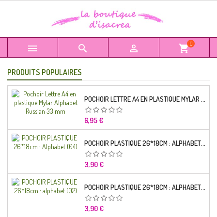
0



shopping_cart
PRODUITS POPULAIRES
POCHOIR LETTRE A4 EN PLASTIQUE MYLAR ALPHABET RUSSIAN 33 MM
Prix
6,95 €
POCHOIR PLASTIQUE 26*18CM : ALPHABET (04)
Prix
3,90 €
POCHOIR PLASTIQUE 26*18CM : ALPHABET (02)
Prix
3,90 €