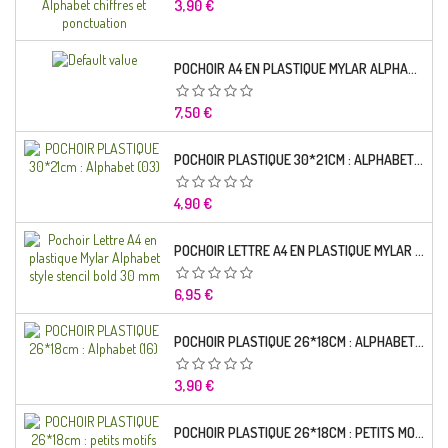
Prix
3,90 €
POCHOIR A4 EN PLASTIQUE MYLAR ALPHABET LETTRE TYPO CHARLEMAGNE 28 MM
Prix
7,50 €
POCHOIR PLASTIQUE 30*21CM : ALPHABET (03)
Prix
4,90 €
POCHOIR LETTRE A4 EN PLASTIQUE MYLAR ALPHABET STYLE STENCIL BOLD 30 MM
Prix
6,95 €
POCHOIR PLASTIQUE 26*18CM : ALPHABET (16)
Prix
3,90 €
POCHOIR PLASTIQUE 26*18CM : PETITS MOTIFS FLORALES