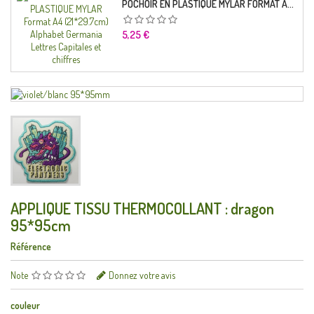
POCHOIR EN PLASTIQUE MYLAR FORMAT A4 (21*29.7CM) ALPHABET GERMANICA LETTRES CAPITALES ET CHIFFRES
Prix
5,25 €
APPLIQUE TISSU THERMOCOLLANT : dragon
95*95cm
Référence
Note
Donnez votre avis
couleur