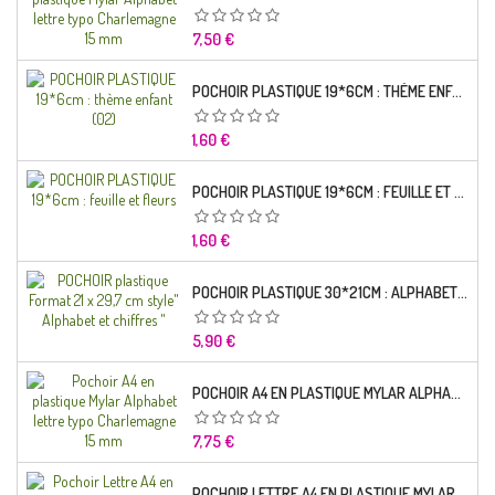
Prix
7,50 €
POCHOIR PLASTIQUE 19*6CM : THÈME ENFANT (02)
Prix
1,60 €
POCHOIR PLASTIQUE 19*6CM : FEUILLE ET FLEURS
Prix
1,60 €
POCHOIR PLASTIQUE 30*21CM : ALPHABET (02)
Prix
5,90 €
POCHOIR A4 EN PLASTIQUE MYLAR ALPHABET LETTRE TYPO RAVIE 30 MM
Prix
7,75 €
POCHOIR LETTRE A4 EN PLASTIQUE MYLAR ALPHABET LETTRES SCRIPT CAPITALES 25 MM