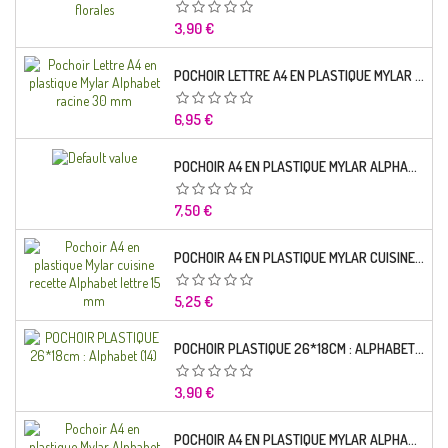
Prix
3,90 €
POCHOIR LETTRE A4 EN PLASTIQUE MYLAR ALPHABET RACINE 30 MM
Prix
6,95 €
POCHOIR A4 EN PLASTIQUE MYLAR ALPHABET LETTRE TYPO SEGOE 25 MM
Prix
7,50 €
POCHOIR A4 EN PLASTIQUE MYLAR CUISINE RECETTE ALPHABET LETTRE 15 MM
Prix
5,25 €
POCHOIR PLASTIQUE 26*18CM : ALPHABET (14)
Prix
3,90 €
POCHOIR A4 EN PLASTIQUE MYLAR ALPHABET LETTRE TYPO CHARLEMAGNE