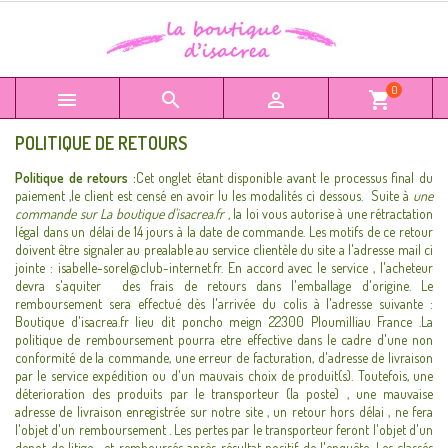
0



shopping_cart
POLITIQUE DE RETOURS
Politique de retours :
Cet onglet étant disponible avant le processus final du
paiement ,le client est censé en avoir lu les modalités ci dessous. Suite à
une
commande sur La boutique d'isacrea.fr ,
la loi vous autorise à une rétractation
légal dans un délai de 14 jours à la date de commande. Les motifs de ce retour
doivent être signaler au prealable au service clientèle du site a l'adresse mail ci
jointe : isabelle-sorel@club-internet.fr. En accord avec le service , l'acheteur
devra s'aquiter des frais de retours dans l'emballage d'origine. Le
remboursement sera effectué dès l'arrivée du colis à l'adresse suivante :
Boutique d'isacrea.fr lieu dit poncho meign 22300 Ploumilliau France .La
politique de remboursement pourra etre effective dans le cadre d'une non
conformité de la commande, une erreur de facturation, d'adresse de livraison
par le service expédition ou d'un mauvais choix de produit(s). Toutefois, une
déterioration des produits par le transporteur (la poste) , une mauvaise
adresse de livraison enregistrée sur notre site , un retour hors délai , ne fera
l'objet d'un remboursement . Les pertes par le transporteur feront l'objet d'un
depot de litige , et remboursés après résultat positif de l'enquête. Les classés