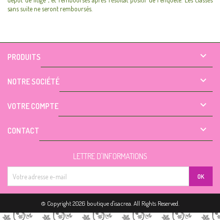
sans suite ne seront remboursés.

PRODUITS

NOTRE SOCIÉTÉ

VOTRE COMPTE

CONTACT
LETTRE D'INFORMATIONS
}); }); };
© Copyright 2026 boutique d'isacrea. All Rights Reserved.