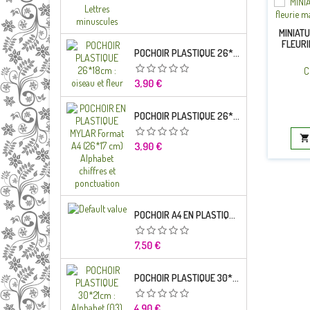
MINIATU
FLEUR
POCHOIR PLASTIQUE 26*18CM : OISEAU ET FLEUR
C
Prix
3,90 €
POCHOIR PLASTIQUE 26*18CM : ALPHABET (03)

Prix
3,90 €
POCHOIR A4 EN PLASTIQUE MYLAR ALPHABET LETTRE TYPO CHARLEMAGNE 28 MM
Prix
7,50 €
POCHOIR PLASTIQUE 30*21CM : ALPHABET (03)
Prix
4,90 €