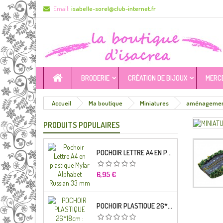
Email:
isabelle-sorel@club-internet.fr
BRODERIE
CRÉATION DE BIJOUX
MERC
Accueil
Ma boutique
Miniatures
aménagement
PRODUITS POPULAIRES
POCHOIR LETTRE A4 EN PLASTIQUE MYLAR ALPHABET RUSSIAN 33 MM
Prix
6,95 €
POCHOIR PLASTIQUE 26*18CM : ALPHABET (04)