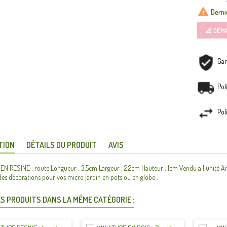

Dernie
📐 DEM
Gar
Pol
Pol
TION
DÉTAILS DU PRODUIT
AVIS
N RESINE : route Longueur : 3.5cm Largeur : 2.2cm Hauteur : 1cm Vendu à l'unité Ar
des décorations pour vos micro jardin en pots ou en globe .
S PRODUITS DANS LA MÊME CATÉGORIE :