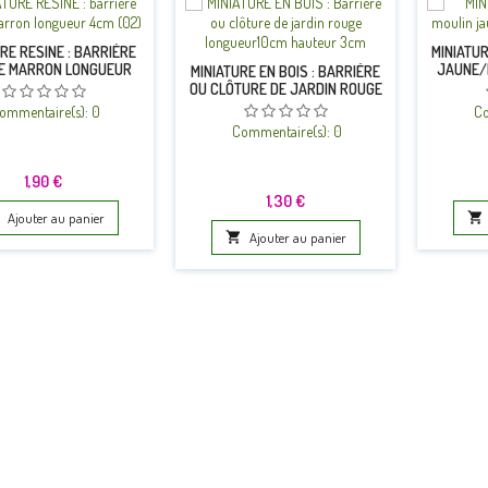
RE RESINE : BARRIÈRE
MINIATUR
IE MARRON LONGUEUR
JAUNE/
MINIATURE EN BOIS : BARRIÈRE
4CM (02)
OU CLÔTURE DE JARDIN ROUGE
LONGUEUR10CM HAUTEUR 3CM
ommentaire(s):
0
Co
Commentaire(s):
0
Prix
1,90 €
Prix
1,30 €
Ajouter au panier


Ajouter au panier