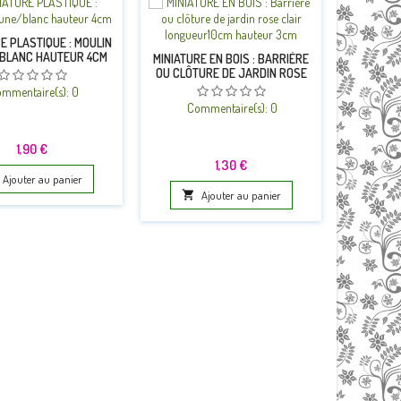
E PLASTIQUE : MOULIN
BLANC HAUTEUR 4CM
MINIATURE EN BOIS : BARRIÈRE
MINIATUR
OU CLÔTURE DE JARDIN ROSE
OU CLÔTU
CLAIR LONGUEUR10CM HAUTEUR
LONGUEU
mmentaire(s):
0
3CM
Commentaire(s):
0
Co
Prix
1,90 €
Prix
1,30 €
Ajouter au panier

Ajouter au panier
