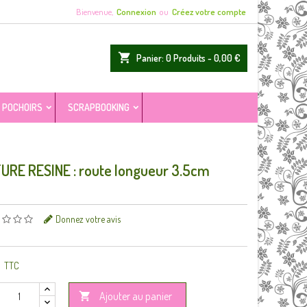
Bienvenue,
Connexion
ou
Créez votre compte
shopping_cart
Panier:
0
Produits - 0,00 €
POCHOIRS
SCRAPBOOKING
URE RESINE : route longueur 3.5cm
Donnez votre avis
TTC
Ajouter au panier
