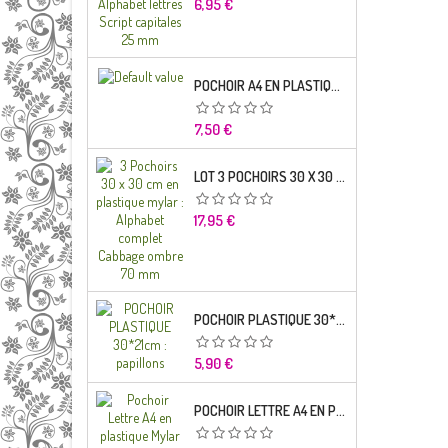
Prix
6,95 €
POCHOIR A4 EN PLASTIQUE MYLAR ALPHABET LETTRE TYPO SCIENCE 35 MM
Prix
7,50 €
LOT 3 POCHOIRS 30 X 30 CM EN PLASTIQUE MYLAR : ALPHABET COMPLET CABBAGE OMBRE 70 MM
Prix
17,95 €
POCHOIR PLASTIQUE 30*21CM : PAPILLONS
Prix
5,90 €
POCHOIR LETTRE A4 EN PLASTIQUE MYLAR ALPHABET LETTRES BRODWAY CAPITALES 20 MM