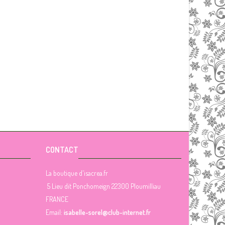
CONTACT
La boutique d'isacrea.fr
5 Lieu dit Ponchomeign 22300 Ploumilliau
FRANCE
Email:
isabelle-sorel@club-internet.fr