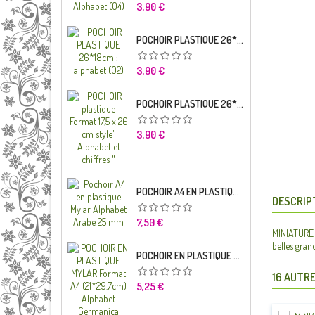
Prix
3,90 €
POCHOIR PLASTIQUE 26*18CM : ALPHABET (02)
Prix
3,90 €
POCHOIR PLASTIQUE 26*18CM : ALPHABET (01)
Prix
3,90 €
POCHOIR A4 EN PLASTIQUE MYLAR ALPHABET ARABE 25 MM
DESCRIP
Prix
7,50 €
MINIATURE E
belles gran
POCHOIR EN PLASTIQUE MYLAR FORMAT A4 (21*29.7CM) ALPHABET GERMANICA LETTRES MINUSCULES
16 AUTRE
Prix
5,25 €