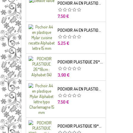
POCHOIR A4 EN PLASTIQUE MYLAR ALPHABET LETTRE TYPO SEGOE 25 MM
Prix
7,50 €
POCHOIR A4 EN PLASTIQUE MYLAR CUISINE RECETTE ALPHABET LETTRE 15 MM
Prix
5,25 €
POCHOIR PLASTIQUE 26*18CM : ALPHABET (14)
Prix
3,90 €
POCHOIR A4 EN PLASTIQUE MYLAR ALPHABET LETTRE TYPO CHARLEMAGNE
Prix
7,50 €
POCHOIR PLASTIQUE 19*6CM : THÈME ENFANT (02)