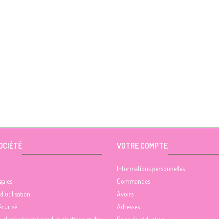
OCIÉTÉ
VOTRE COMPTE
Informations personnelles
gales
Commandes
d'utilisation
Avoirs
écurisé
Adresses