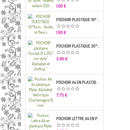
Prix
1,60 €
POCHOIR PLASTIQUE 19*6CM : FEUILLE ET FLEURS
Prix
1,60 €
POCHOIR PLASTIQUE 30*21CM : ALPHABET (02)
Prix
5,90 €
POCHOIR A4 EN PLASTIQUE MYLAR ALPHABET LETTRE TYPO RAVIE 30 MM
Prix
7,75 €
POCHOIR LETTRE A4 EN PLASTIQUE MYLAR ALPHABET LETTRES SCRIPT CAPITALES 25 MM