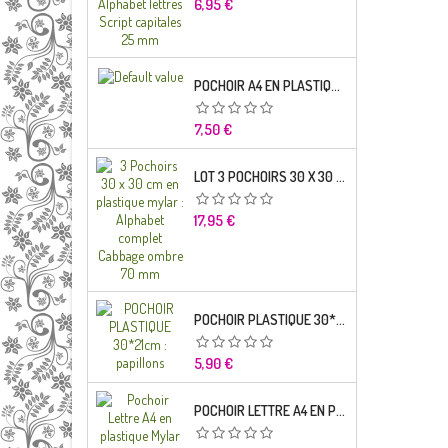
Prix
6,95 €
POCHOIR A4 EN PLASTIQUE MYLAR ALPHABET LETTRE TYPO SCIENCE 35 MM
Prix
7,50 €
LOT 3 POCHOIRS 30 X 30 CM EN PLASTIQUE MYLAR : ALPHABET COMPLET CABBAGE OMBRE 70 MM
Prix
17,95 €
POCHOIR PLASTIQUE 30*21CM : PAPILLONS
Prix
5,90 €
POCHOIR LETTRE A4 EN PLASTIQUE MYLAR ALPHABET LETTRES BRODWAY CAPITALES 20 MM