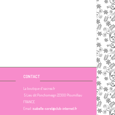
CONTACT
La boutique d'isacrea.fr
5 Lieu dit Ponchomeign 22300 Ploumilliau
FRANCE
Email:
isabelle-sorel@club-internet.fr