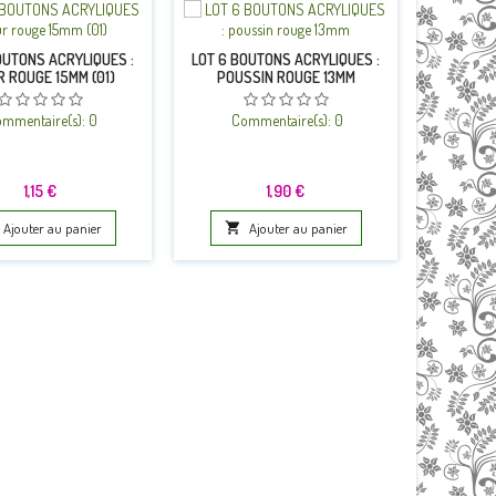
OUTONS ACRYLIQUES :
LOT 6 BOUTONS ACRYLIQUES :
R ROUGE 15MM (01)
POUSSIN ROUGE 13MM
LOT 6 BO
COEUR
1
mmentaire(s):
0
Commentaire(s):
0
Co
Prix
Prix
1,15 €
1,90 €
Ajouter au panier

Ajouter au panier
