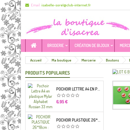
Email:
isabelle-sorel@club-internet.fr
BRODERIE
CRÉATION DE BIJOUX
MERC
Accueil
Ma boutique
Mercerie
Boutons
PRODUITS POPULAIRES
POCHOIR LETTRE A4 EN PLASTIQUE MYLAR ALPHABET RUSSIAN 33 MM
Prix
6,95 €
POCHOIR PLASTIQUE 26*18CM : ALPHABET (04)