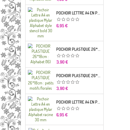
POCHOIR LETTRE A4 EN PLASTIQUE MYLAR ALPHABET STYLE STENCIL BOLD 30 MM
Prix
6,95 €
POCHOIR PLASTIQUE 26*18CM : ALPHABET (16)
Prix
3,90 €
POCHOIR PLASTIQUE 26*18CM : PETITS MOTIFS FLORALES
Prix
3,90 €
POCHOIR LETTRE A4 EN PLASTIQUE MYLAR ALPHABET RACINE 30 MM
Prix
6,95 €