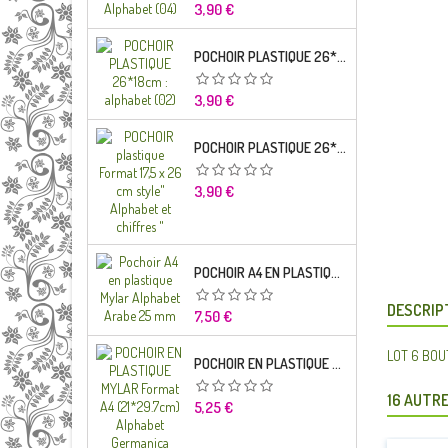
Prix
3,90 €
POCHOIR PLASTIQUE 26*18CM : ALPHABET (02)
Prix
3,90 €
POCHOIR PLASTIQUE 26*18CM : ALPHABET (01)
Prix
3,90 €
POCHOIR A4 EN PLASTIQUE MYLAR ALPHABET ARABE 25 MM
DESCRIP
Prix
7,50 €
LOT 6 BOUT
POCHOIR EN PLASTIQUE MYLAR FORMAT A4 (21*29.7CM) ALPHABET GERMANICA LETTRES MINUSCULES
16 AUTRE
Prix
5,25 €