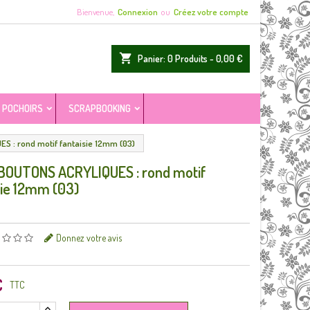
Bienvenue,
Connexion
ou
Créez votre compte
shopping_cart
Panier:
0
Produits - 0,00 €
POCHOIRS
SCRAPBOOKING
S : rond motif fantaisie 12mm (03)
BOUTONS ACRYLIQUES : rond motif
sie 12mm (03)
Donnez votre avis
€
TTC