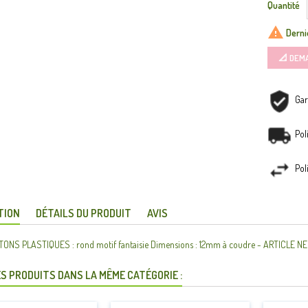
Quantité

Dernie
📐 DEM
Gar
Pol
Pol
TION
DÉTAILS DU PRODUIT
AVIS
ONS PLASTIQUES : rond motif fantaisie Dimensions : 12mm à coudre - ARTICLE NEUF 
S PRODUITS DANS LA MÊME CATÉGORIE :