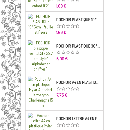
Prix
1,60 €
POCHOIR PLASTIQUE 19*6CM : FEUILLE ET FLEURS
Prix
1,60 €
POCHOIR PLASTIQUE 30*21CM : ALPHABET (02)
Prix
5,90 €
POCHOIR A4 EN PLASTIQUE MYLAR ALPHABET LETTRE TYPO RAVIE 30 MM
Prix
7,75 €
POCHOIR LETTRE A4 EN PLASTIQUE MYLAR ALPHABET LETTRES SCRIPT CAPITALES 25 MM