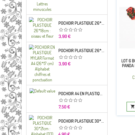
POCHOIR PLASTIQUE 26*18CM : OISEAU ET FLEUR
Prix
3,90 €
POCHOIR PLASTIQUE 26*18CM : ALPHABET (03)
LOT 6 
Prix
3,90 €
PANDA 
C
POCHOIR A4 EN PLASTIQUE MYLAR ALPHABET LETTRE TYPO CHARLEMAGNE 28 MM
Prix
7,50 €

POCHOIR PLASTIQUE 30*21CM : ALPHABET (03)
Prix
4,90 €