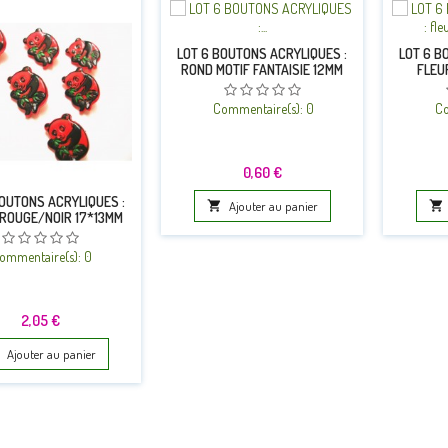
LOT 6 BOUTONS ACRYLIQUES :
LOT 6 B
ROND MOTIF FANTAISIE 12MM
FLEU
(02)
Commentaire(s):
0
Co
Prix
0,60 €
BOUTONS ACRYLIQUES :

Ajouter au panier

ROUGE/NOIR 17*13MM
ommentaire(s):
0
Prix
2,05 €
Ajouter au panier