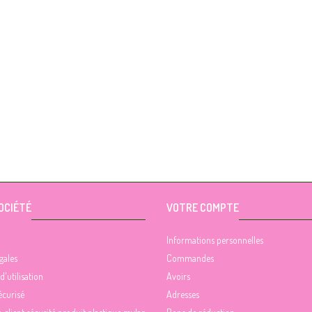
OCIÉTÉ
VOTRE COMPTE
Informations personnelles
gales
Commandes
d'utilisation
Avoirs
écurisé
Adresses