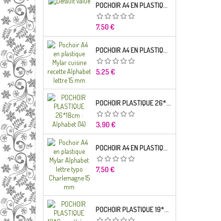
POCHOIR A4 EN PLASTIQUE MYLAR ALPHABET LETTRE TYPO SEGOE 25 MM
Prix
7,50 €
POCHOIR A4 EN PLASTIQUE MYLAR CUISINE RECETTE ALPHABET LETTRE 15 MM
Prix
5,25 €
POCHOIR PLASTIQUE 26*18CM : ALPHABET (14)
Prix
3,90 €
POCHOIR A4 EN PLASTIQUE MYLAR ALPHABET LETTRE TYPO CHARLEMAGNE
Prix
7,50 €
POCHOIR PLASTIQUE 19*6CM : THÈME ENFANT (02)