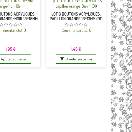
OUTONS ACRYLIQUES:
LOT 6 BOUTONS ACRYLIQUES:
LOT 6 B
ORANGE/NOIR 18*15MM
PAPILLON ORANGE 18*13MM (01)
ROND M
mmentaire(s):
0
Commentaire(s):
0
Co
Prix
Prix
1,95 €
1,45 €
Ajouter au panier

Ajouter au panier
