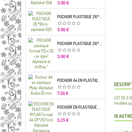
Prix
3,90 €
POCHOIR PLASTIQUE 26*18CM : ALPHABET (02)
Prix
3,90 €
POCHOIR PLASTIQUE 26*18CM : ALPHABET (01)
Prix
3,90 €
POCHOIR A4 EN PLASTIQUE MYLAR ALPHABET ARABE 25 MM
DESCRIP
Prix
7,50 €
LOT DE 6 BO
modèles qu
POCHOIR EN PLASTIQUE MYLAR FORMAT A4 (21*29.7CM) ALPHABET GERMANICA LETTRES MINUSCULES
16 AUTRE
Prix
5,25 €