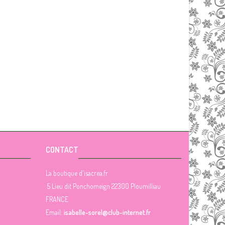
CONTACT
La boutique d'isacrea.fr
5 Lieu dit Ponchomeign 22300 Ploumilliau
FRANCE
Email:
isabelle-sorel@club-internet.fr