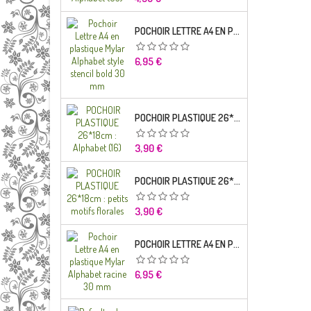
POCHOIR LETTRE A4 EN PLASTIQUE MYLAR ALPHABET STYLE STENCIL BOLD 30 MM
Prix
6,95 €
POCHOIR PLASTIQUE 26*18CM : ALPHABET (16)
Prix
3,90 €
POCHOIR PLASTIQUE 26*18CM : PETITS MOTIFS FLORALES
Prix
3,90 €
POCHOIR LETTRE A4 EN PLASTIQUE MYLAR ALPHABET RACINE 30 MM
Prix
6,95 €