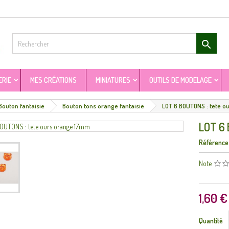

ERIE
MES CRÉATIONS
MINIATURES
OUTILS DE MODELAGE
Bouton fantaisie
Bouton tons orange fantaisie
LOT 6 BOUTONS : tete 
LOT 6 
Référence
Note
1,60 €
Quantité