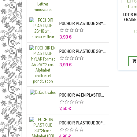
LOT 6 
FRAISE
POCHOIR PLASTIQUE 26*18CM : OISEAU ET FLEUR
C
Prix
3,90 €
POCHOIR PLASTIQUE 26*18CM : ALPHABET (03)

Prix
3,90 €
POCHOIR A4 EN PLASTIQUE MYLAR ALPHABET LETTRE TYPO CHARLEMAGNE 28 MM
Prix
7,50 €
POCHOIR PLASTIQUE 30*21CM : ALPHABET (03)
Prix
4,90 €