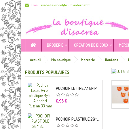
Email:
isabelle-sorel@club-internet.fr
BRODERIE
CRÉATION DE BIJOUX
MERC
Accueil
Ma boutique
Mercerie
Boutons
PRODUITS POPULAIRES
POCHOIR LETTRE A4 EN PLASTIQUE MYLAR ALPHABET RUSSIAN 33 MM
Prix
6,95 €
POCHOIR PLASTIQUE 26*18CM : ALPHABET (04)