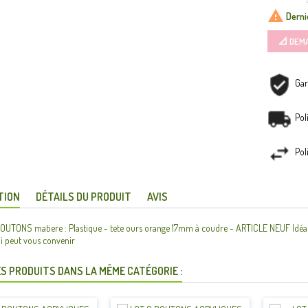

Dernie
📐 DEM
Gar
Pol
Pol
TION
DÉTAILS DU PRODUIT
AVIS
UTONS matiere : Plastique - tete ours orange 17mm à coudre - ARTICLE NEUF Idéale pou
i peut vous convenir
S PRODUITS DANS LA MÊME CATÉGORIE :