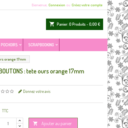
Bienvenue,
Connexion
ou
Créez votre compte
shopping_cart
Panier:
0
Produits - 0,00 €
POCHOIRS
SCRAPBOOKING
ours orange 17mm
BOUTONS : tete ours orange 17mm
Donnez votre avis
TTC
Ajouter au panier
