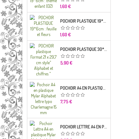
Prix
1,60 €
POCHOIR PLASTIQUE 19*6CM : FEUILLE ET FLEURS
Prix
1,60 €
POCHOIR PLASTIQUE 30*21CM : ALPHABET (02)
Prix
5,90 €
POCHOIR A4 EN PLASTIQUE MYLAR ALPHABET LETTRE TYPO RAVIE 30 MM
Prix
7,75 €
POCHOIR LETTRE A4 EN PLASTIQUE MYLAR ALPHABET LETTRES SCRIPT CAPITALES 25 MM