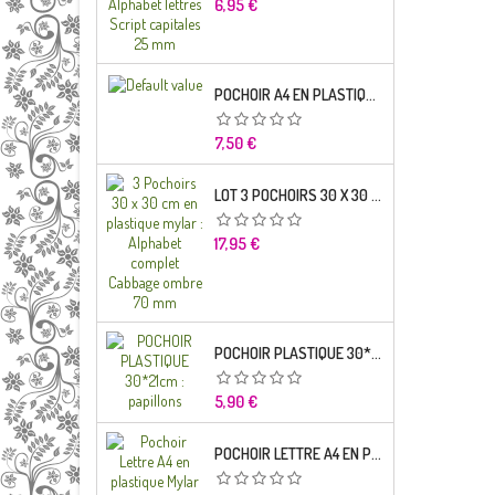
Prix
6,95 €
POCHOIR A4 EN PLASTIQUE MYLAR ALPHABET LETTRE TYPO SCIENCE 35 MM
Prix
7,50 €
LOT 3 POCHOIRS 30 X 30 CM EN PLASTIQUE MYLAR : ALPHABET COMPLET CABBAGE OMBRE 70 MM
Prix
17,95 €
POCHOIR PLASTIQUE 30*21CM : PAPILLONS
Prix
5,90 €
POCHOIR LETTRE A4 EN PLASTIQUE MYLAR ALPHABET LETTRES BRODWAY CAPITALES 20 MM