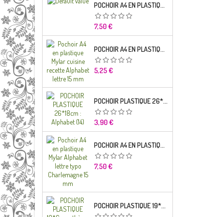
POCHOIR A4 EN PLASTIQUE MYLAR ALPHABET LETTRE TYPO SEGOE 25 MM
Prix
7,50 €
POCHOIR A4 EN PLASTIQUE MYLAR CUISINE RECETTE ALPHABET LETTRE 15 MM
Prix
5,25 €
POCHOIR PLASTIQUE 26*18CM : ALPHABET (14)
Prix
3,90 €
POCHOIR A4 EN PLASTIQUE MYLAR ALPHABET LETTRE TYPO CHARLEMAGNE
Prix
7,50 €
POCHOIR PLASTIQUE 19*6CM : THÈME ENFANT (02)