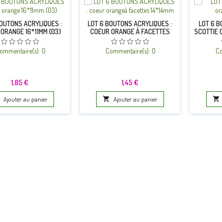
BOUTONS ACRYLIQUES :
LOT 6 BOUTONS ACRYLIQUES :
LOT 6 B
 ORANGE 16*11MM (03)
COEUR ORANGE À FACETTES
SCOTTIE 
14*14MM
ommentaire(s):
0
Commentaire(s):
0
Co
Prix
Prix
1,85 €
1,45 €
Ajouter au panier

Ajouter au panier
