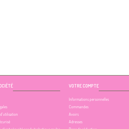
OCIÉTÉ
VOTRE COMPTE
Informations personnelles
gales
Commandes
d'utilisation
Avoirs
écurisé
Adresses