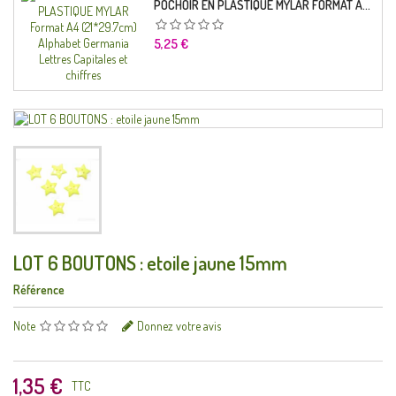
POCHOIR EN PLASTIQUE MYLAR FORMAT A4 (21*29.7CM) ALPHABET GERMANICA LETTRES CAPITALES ET CHIFFRES
Prix
5,25 €
LOT 6 BOUTONS : etoile jaune 15mm
Référence
Note
Donnez votre avis
1,35 €
TTC