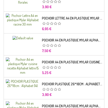
Prix
3,90 €
POCHOIR LETTRE A4 EN PLASTIQUE MYLAR ALPHABET RACINE 30 MM
Prix
6,95 €
POCHOIR A4 EN PLASTIQUE MYLAR ALPHABET LETTRE TYPO SEGOE 25 MM
Prix
7,50 €
POCHOIR A4 EN PLASTIQUE MYLAR CUISINE RECETTE ALPHABET LETTRE 15 MM
Prix
5,25 €
POCHOIR PLASTIQUE 26*18CM : ALPHABET (14)
Prix
3,90 €
POCHOIR A4 EN PLASTIQUE MYLAR ALPHABET LETTRE TYPO CHARLEMAGNE