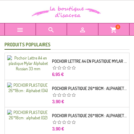
0



shopping_cart
PRODUITS POPULAIRES
POCHOIR LETTRE A4 EN PLASTIQUE MYLAR ALPHABET RUSSIAN 33 MM
Prix
6,95 €
POCHOIR PLASTIQUE 26*18CM : ALPHABET (04)
Prix
3,90 €
POCHOIR PLASTIQUE 26*18CM : ALPHABET (02)
Prix
3,90 €