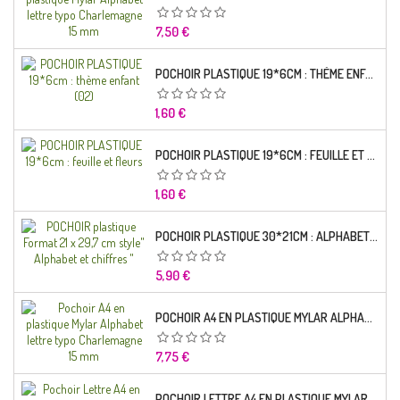
Prix
7,50 €
POCHOIR PLASTIQUE 19*6CM : THÈME ENFANT (02)
Prix
1,60 €
POCHOIR PLASTIQUE 19*6CM : FEUILLE ET FLEURS
Prix
1,60 €
POCHOIR PLASTIQUE 30*21CM : ALPHABET (02)
Prix
5,90 €
POCHOIR A4 EN PLASTIQUE MYLAR ALPHABET LETTRE TYPO RAVIE 30 MM
Prix
7,75 €
POCHOIR LETTRE A4 EN PLASTIQUE MYLAR ALPHABET LETTRES SCRIPT CAPITALES 25 MM