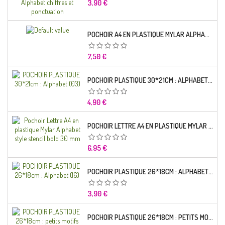
Prix
3,90 €
POCHOIR A4 EN PLASTIQUE MYLAR ALPHABET LETTRE TYPO CHARLEMAGNE 28 MM
Prix
7,50 €
POCHOIR PLASTIQUE 30*21CM : ALPHABET (03)
Prix
4,90 €
POCHOIR LETTRE A4 EN PLASTIQUE MYLAR ALPHABET STYLE STENCIL BOLD 30 MM
Prix
6,95 €
POCHOIR PLASTIQUE 26*18CM : ALPHABET (16)
Prix
3,90 €
POCHOIR PLASTIQUE 26*18CM : PETITS MOTIFS FLORALES