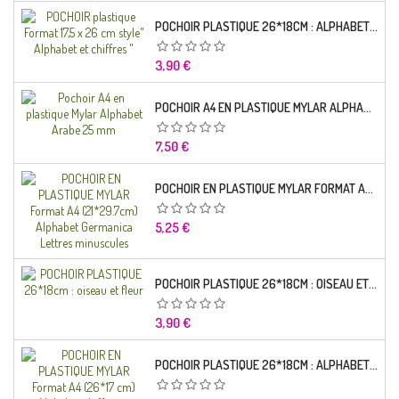
POCHOIR PLASTIQUE 26*18CM : ALPHABET (01)
Prix
3,90 €
POCHOIR A4 EN PLASTIQUE MYLAR ALPHABET ARABE 25 MM
Prix
7,50 €
POCHOIR EN PLASTIQUE MYLAR FORMAT A4 (21*29.7CM) ALPHABET GERMANICA LETTRES MINUSCULES
Prix
5,25 €
POCHOIR PLASTIQUE 26*18CM : OISEAU ET FLEUR
Prix
3,90 €
POCHOIR PLASTIQUE 26*18CM : ALPHABET (03)