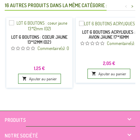
16 AUTRES PRODUITS DANS LA MÊME CATÉGORIE :
<
>
LOT 6 BOUTONS ACRYLIQUES :
AVION JAUNE 17*16MM
LOT 6 BOUTONS : COEUR JAUNE
13*12MM (02)
Commentaire(s):
0
Commentaire(s):
0
Prix
2,05 €
Prix
1,25 €

Ajouter au panier

Ajouter au panier

PRODUITS

NOTRE SOCIÉTÉ