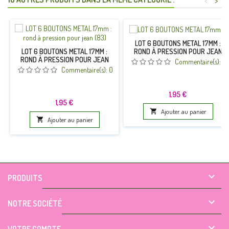
<
>
LOT 6 BOUTONS METAL 17MM :
ROND À PRESSION POUR JEAN
LOT 6 BOUTONS METAL 17MM :
(10)
ROND À PRESSION POUR JEAN
Commentaire(s):
0
(83)
Commentaire(s):
0
Prix
1,95 €
Prix
1,95 €

Ajouter au panier

Ajouter au panier

PRODUITS

NOTRE SOCIÉTÉ
