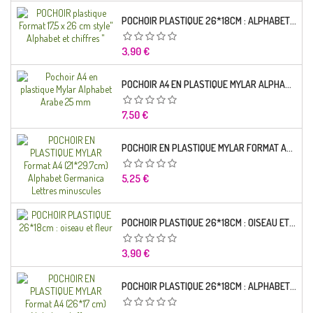
POCHOIR PLASTIQUE 26*18CM : ALPHABET (01)
Prix
3,90 €
POCHOIR A4 EN PLASTIQUE MYLAR ALPHABET ARABE 25 MM
Prix
7,50 €
POCHOIR EN PLASTIQUE MYLAR FORMAT A4 (21*29.7CM) ALPHABET GERMANICA LETTRES MINUSCULES
Prix
5,25 €
POCHOIR PLASTIQUE 26*18CM : OISEAU ET FLEUR
Prix
3,90 €
POCHOIR PLASTIQUE 26*18CM : ALPHABET (03)