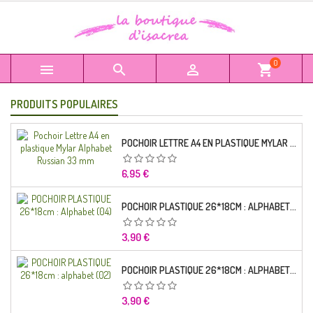
0



shopping_cart
PRODUITS POPULAIRES
POCHOIR LETTRE A4 EN PLASTIQUE MYLAR ALPHABET RUSSIAN 33 MM
Prix
6,95 €
POCHOIR PLASTIQUE 26*18CM : ALPHABET (04)
Prix
3,90 €
POCHOIR PLASTIQUE 26*18CM : ALPHABET (02)
Prix
3,90 €