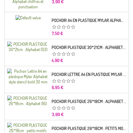
Prix
3,90 €
POCHOIR A4 EN PLASTIQUE MYLAR ALPHABET LETTRE TYPO CHARLEMAGNE 28 MM
Prix
7,50 €
POCHOIR PLASTIQUE 30*21CM : ALPHABET (03)
Prix
4,90 €
POCHOIR LETTRE A4 EN PLASTIQUE MYLAR ALPHABET STYLE STENCIL BOLD 30 MM
Prix
6,95 €
POCHOIR PLASTIQUE 26*18CM : ALPHABET (16)
Prix
3,90 €
POCHOIR PLASTIQUE 26*18CM : PETITS MOTIFS FLORALES