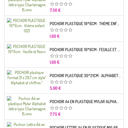
Prix
7,50 €
POCHOIR PLASTIQUE 19*6CM : THÈME ENFANT (02)
Prix
1,60 €
POCHOIR PLASTIQUE 19*6CM : FEUILLE ET FLEURS
Prix
1,60 €
POCHOIR PLASTIQUE 30*21CM : ALPHABET (02)
Prix
5,90 €
POCHOIR A4 EN PLASTIQUE MYLAR ALPHABET LETTRE TYPO RAVIE 30 MM
Prix
7,75 €
POCHOIR LETTRE A4 EN PLASTIQUE MYLAR ALPHABET LETTRES SCRIPT CAPITALES 25 MM