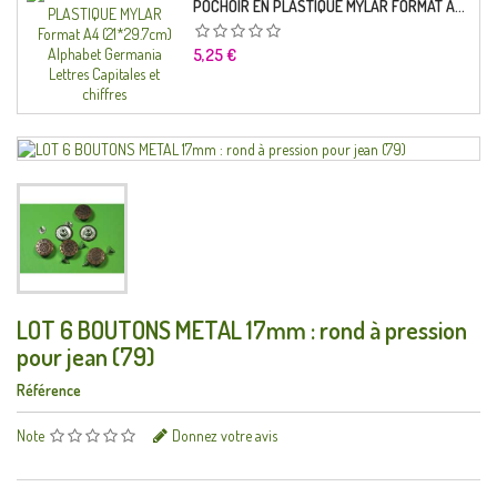
POCHOIR EN PLASTIQUE MYLAR FORMAT A4 (21*29.7CM) ALPHABET GERMANICA LETTRES CAPITALES ET CHIFFRES
Prix
5,25 €
LOT 6 BOUTONS METAL 17mm : rond à pression
pour jean (79)
Référence
Note
Donnez votre avis