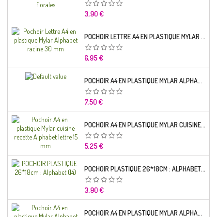
Prix
3,90 €
POCHOIR LETTRE A4 EN PLASTIQUE MYLAR ALPHABET RACINE 30 MM
Prix
6,95 €
POCHOIR A4 EN PLASTIQUE MYLAR ALPHABET LETTRE TYPO SEGOE 25 MM
Prix
7,50 €
POCHOIR A4 EN PLASTIQUE MYLAR CUISINE RECETTE ALPHABET LETTRE 15 MM
Prix
5,25 €
POCHOIR PLASTIQUE 26*18CM : ALPHABET (14)
Prix
3,90 €
POCHOIR A4 EN PLASTIQUE MYLAR ALPHABET LETTRE TYPO CHARLEMAGNE