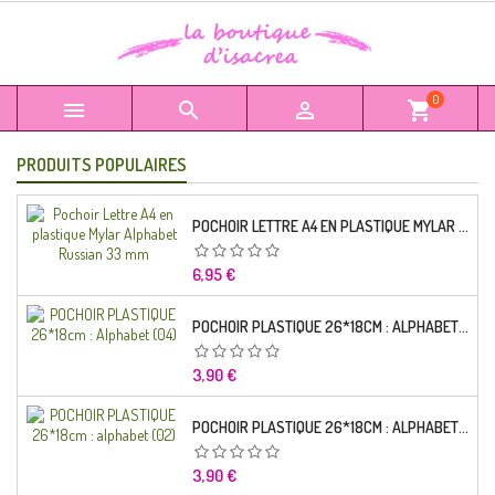
0



shopping_cart
PRODUITS POPULAIRES
POCHOIR LETTRE A4 EN PLASTIQUE MYLAR ALPHABET RUSSIAN 33 MM
Prix
6,95 €
POCHOIR PLASTIQUE 26*18CM : ALPHABET (04)
Prix
3,90 €
POCHOIR PLASTIQUE 26*18CM : ALPHABET (02)
Prix
3,90 €