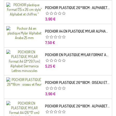
POCHOIR PLASTIQUE 26*18CM : ALPHABET (01)
Prix
3,90 €
POCHOIR A4 EN PLASTIQUE MYLAR ALPHABET ARABE 25 MM
Prix
7,50 €
POCHOIR EN PLASTIQUE MYLAR FORMAT A4 (21*29.7CM) ALPHABET GERMANICA LETTRES MINUSCULES
Prix
5,25 €
POCHOIR PLASTIQUE 26*18CM : OISEAU ET FLEUR
Prix
3,90 €
POCHOIR PLASTIQUE 26*18CM : ALPHABET (03)