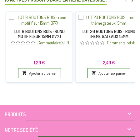
<
>
LOT 6 BOUTONS BOIS : ROND
LOT 20 BOUTONS BOIS : ROND
MOTIF FLEUR 15MM (177)
THÈME GATEAUX 15MM
Commentaire(s):
0
Commentaire(s):
0
Prix
Prix
1,20 €
2,40 €

Ajouter au panier

Ajouter au panier

PRODUITS

NOTRE SOCIÉTÉ