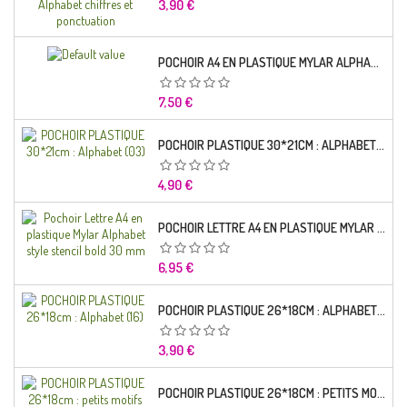
Prix
3,90 €
POCHOIR A4 EN PLASTIQUE MYLAR ALPHABET LETTRE TYPO CHARLEMAGNE 28 MM
Prix
7,50 €
POCHOIR PLASTIQUE 30*21CM : ALPHABET (03)
Prix
4,90 €
POCHOIR LETTRE A4 EN PLASTIQUE MYLAR ALPHABET STYLE STENCIL BOLD 30 MM
Prix
6,95 €
POCHOIR PLASTIQUE 26*18CM : ALPHABET (16)
Prix
3,90 €
POCHOIR PLASTIQUE 26*18CM : PETITS MOTIFS FLORALES