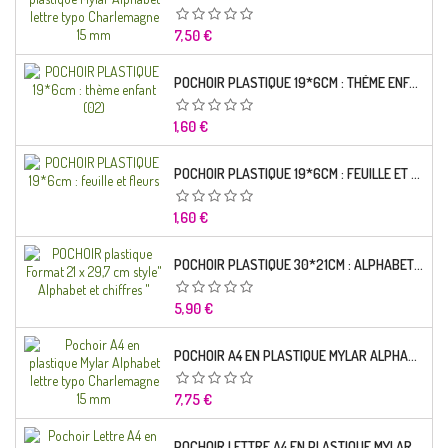
Prix
7,50 €
POCHOIR PLASTIQUE 19*6CM : THÈME ENFANT (02)
Prix
1,60 €
POCHOIR PLASTIQUE 19*6CM : FEUILLE ET FLEURS
Prix
1,60 €
POCHOIR PLASTIQUE 30*21CM : ALPHABET (02)
Prix
5,90 €
POCHOIR A4 EN PLASTIQUE MYLAR ALPHABET LETTRE TYPO RAVIE 30 MM
Prix
7,75 €
POCHOIR LETTRE A4 EN PLASTIQUE MYLAR ALPHABET LETTRES SCRIPT CAPITALES 25 MM