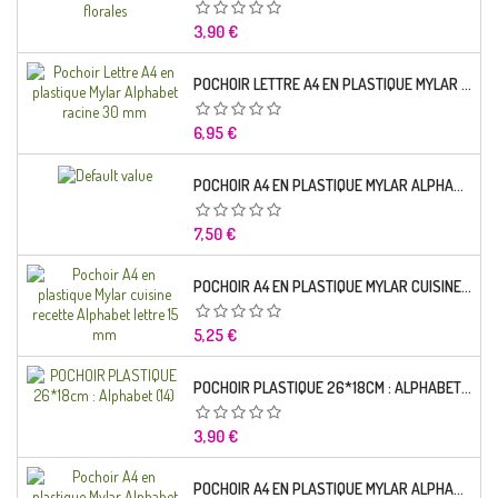
Prix
3,90 €
POCHOIR LETTRE A4 EN PLASTIQUE MYLAR ALPHABET RACINE 30 MM
Prix
6,95 €
POCHOIR A4 EN PLASTIQUE MYLAR ALPHABET LETTRE TYPO SEGOE 25 MM
Prix
7,50 €
POCHOIR A4 EN PLASTIQUE MYLAR CUISINE RECETTE ALPHABET LETTRE 15 MM
Prix
5,25 €
POCHOIR PLASTIQUE 26*18CM : ALPHABET (14)
Prix
3,90 €
POCHOIR A4 EN PLASTIQUE MYLAR ALPHABET LETTRE TYPO CHARLEMAGNE