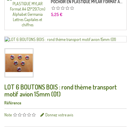
POCHOIR EN PLASTIQUE MYLAR FORMAT A4 (21*29.7CM) ALPHABET GERMANICA LETTRES CAPITALES ET CHIFFRES
Prix
5,25 €
LOT 6 BOUTONS BOIS : rond thème transport
motif avion 15mm (01)
Référence
Note
Donnez votre avis