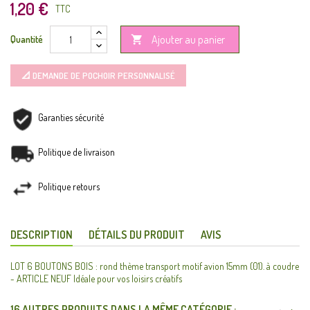
1,20 €
TTC
Ajouter au panier
Quantité

📐 DEMANDE DE POCHOIR PERSONNALISÉ
Garanties sécurité
Politique de livraison
Politique retours
DESCRIPTION
DÉTAILS DU PRODUIT
AVIS
LOT 6 BOUTONS BOIS : rond thème transport motif avion 15mm (01). à coudre
- ARTICLE NEUF Idéale pour vos loisirs créatifs
16 AUTRES PRODUITS DANS LA MÊME CATÉGORIE :