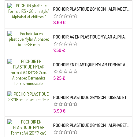
POCHOIR PLASTIQUE 26*18CM : ALPHABET (01)
Prix
3,90 €
POCHOIR A4 EN PLASTIQUE MYLAR ALPHABET ARABE 25 MM
Prix
7,50 €
POCHOIR EN PLASTIQUE MYLAR FORMAT A4 (21*29.7CM) ALPHABET GERMANICA LETTRES MINUSCULES
Prix
5,25 €
POCHOIR PLASTIQUE 26*18CM : OISEAU ET FLEUR
Prix
3,90 €
POCHOIR PLASTIQUE 26*18CM : ALPHABET (03)