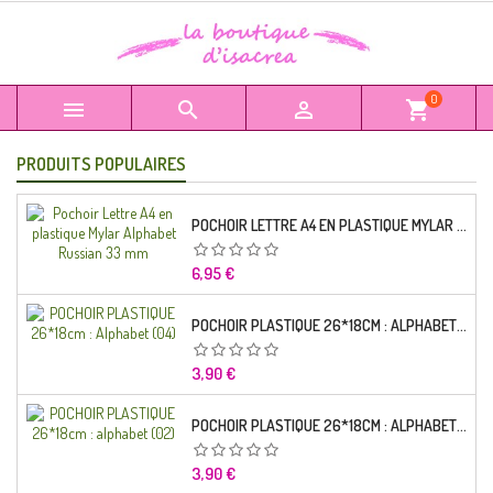
0



shopping_cart
PRODUITS POPULAIRES
POCHOIR LETTRE A4 EN PLASTIQUE MYLAR ALPHABET RUSSIAN 33 MM
Prix
6,95 €
POCHOIR PLASTIQUE 26*18CM : ALPHABET (04)
Prix
3,90 €
POCHOIR PLASTIQUE 26*18CM : ALPHABET (02)
Prix
3,90 €