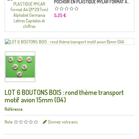
POCHOIR EN PLASTIQUE MYLAR FORMAT A4 (21*29.7CM) ALPHABET GERMANICA LETTRES CAPITALES ET CHIFFRES
Prix
5,25 €
LOT 6 BOUTONS BOIS : rond thème transport
motif avion 15mm (04)
Référence
Note
Donnez votre avis