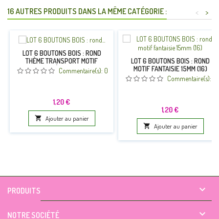
16 AUTRES PRODUITS DANS LA MÊME CATÉGORIE :
<
>
LOT 6 BOUTONS BOIS : ROND
THÈME TRANSPORT MOTIF
LOT 6 BOUTONS BOIS : ROND
HELICOPTÈRE 15MM (03)
MOTIF FANTAISIE 15MM (16)
Commentaire(s):
0
Commentaire(s):
0
Prix
1,20 €
Prix
1,20 €

Ajouter au panier

Ajouter au panier

PRODUITS

NOTRE SOCIÉTÉ