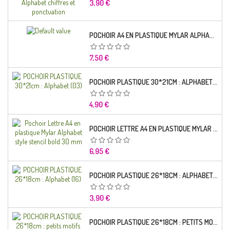
Prix
3,90 €
POCHOIR A4 EN PLASTIQUE MYLAR ALPHABET LETTRE TYPO CHARLEMAGNE 28 MM
Prix
7,50 €
POCHOIR PLASTIQUE 30*21CM : ALPHABET (03)
Prix
4,90 €
POCHOIR LETTRE A4 EN PLASTIQUE MYLAR ALPHABET STYLE STENCIL BOLD 30 MM
Prix
6,95 €
POCHOIR PLASTIQUE 26*18CM : ALPHABET (16)
Prix
3,90 €
POCHOIR PLASTIQUE 26*18CM : PETITS MOTIFS FLORALES