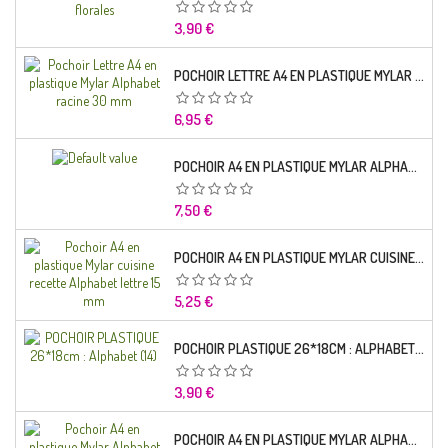
Prix
3,90 €
POCHOIR LETTRE A4 EN PLASTIQUE MYLAR ALPHABET RACINE 30 MM
Prix
6,95 €
POCHOIR A4 EN PLASTIQUE MYLAR ALPHABET LETTRE TYPO SEGOE 25 MM
Prix
7,50 €
POCHOIR A4 EN PLASTIQUE MYLAR CUISINE RECETTE ALPHABET LETTRE 15 MM
Prix
5,25 €
POCHOIR PLASTIQUE 26*18CM : ALPHABET (14)
Prix
3,90 €
POCHOIR A4 EN PLASTIQUE MYLAR ALPHABET LETTRE TYPO CHARLEMAGNE