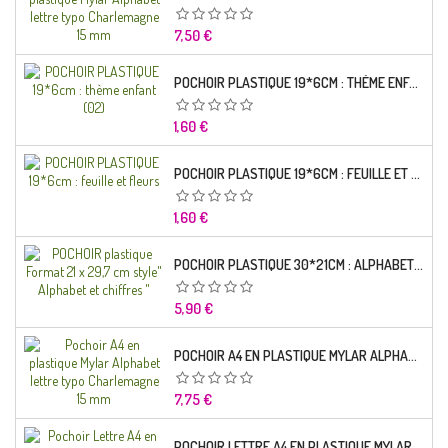
Prix
7,50 €
POCHOIR PLASTIQUE 19*6CM : THÈME ENFANT (02)
Prix
1,60 €
POCHOIR PLASTIQUE 19*6CM : FEUILLE ET FLEURS
Prix
1,60 €
POCHOIR PLASTIQUE 30*21CM : ALPHABET (02)
Prix
5,90 €
POCHOIR A4 EN PLASTIQUE MYLAR ALPHABET LETTRE TYPO RAVIE 30 MM
Prix
7,75 €
POCHOIR LETTRE A4 EN PLASTIQUE MYLAR ALPHABET LETTRES SCRIPT CAPITALES 25 MM