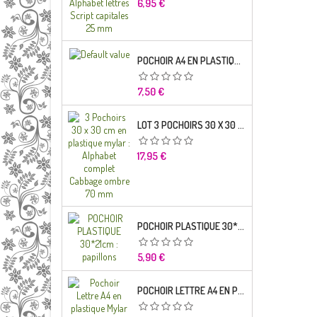
Prix
6,95 €
POCHOIR A4 EN PLASTIQUE MYLAR ALPHABET LETTRE TYPO SCIENCE 35 MM
Prix
7,50 €
LOT 3 POCHOIRS 30 X 30 CM EN PLASTIQUE MYLAR : ALPHABET COMPLET CABBAGE OMBRE 70 MM
Prix
17,95 €
POCHOIR PLASTIQUE 30*21CM : PAPILLONS
Prix
5,90 €
POCHOIR LETTRE A4 EN PLASTIQUE MYLAR ALPHABET LETTRES BRODWAY CAPITALES 20 MM