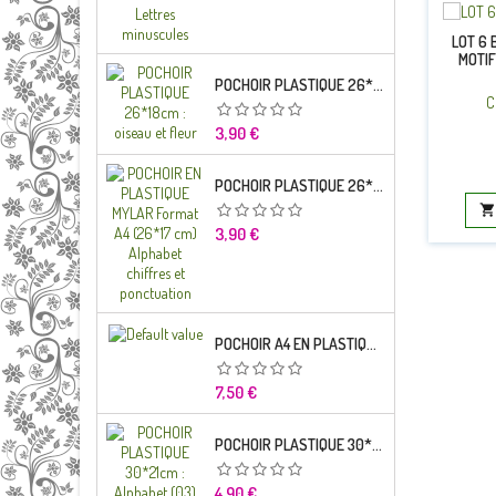
LOT 6 
MOTIF
POCHOIR PLASTIQUE 26*18CM : OISEAU ET FLEUR
C
Prix
3,90 €
POCHOIR PLASTIQUE 26*18CM : ALPHABET (03)

Prix
3,90 €
POCHOIR A4 EN PLASTIQUE MYLAR ALPHABET LETTRE TYPO CHARLEMAGNE 28 MM
Prix
7,50 €
POCHOIR PLASTIQUE 30*21CM : ALPHABET (03)
Prix
4,90 €