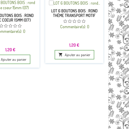
LOT 6 BOUTONS BOIS : ROND
THÈME TRANSPORT MOTIF
BOUTONS BOIS : ROND
LOT 6 B
AVION 15MM (04)
 COEUR 15MM (07)
MOTIF F
Commentaire(s):
0
mmentaire(s):
0
Co
Prix
1,20 €
Prix
1,20 €

Ajouter au panier
Ajouter au panier
