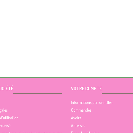
OCIÉTÉ
VOTRE COMPTE
Informations personnelles
gales
Commandes
d'utilisation
Avoirs
écurisé
Adresses