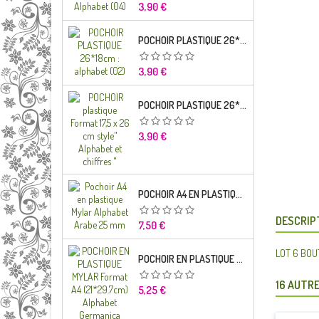
Prix
3,90 €
POCHOIR PLASTIQUE 26*18CM : ALPHABET (02)
Prix
3,90 €
POCHOIR PLASTIQUE 26*18CM : ALPHABET (01)
Prix
3,90 €
POCHOIR A4 EN PLASTIQUE MYLAR ALPHABET ARABE 25 MM
DESCRIP
Prix
7,50 €
LOT 6 BOUT
POCHOIR EN PLASTIQUE MYLAR FORMAT A4 (21*29.7CM) ALPHABET GERMANICA LETTRES MINUSCULES
16 AUTRE
Prix
5,25 €