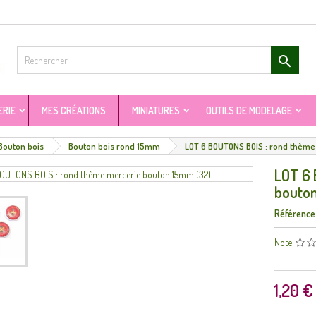

ERIE
MES CRÉATIONS
MINIATURES
OUTILS DE MODELAGE
Bouton bois
Bouton bois rond 15mm
LOT 6 BOUTONS BOIS : rond thème
LOT 6 
bouto
Référence
Note
1,20 €