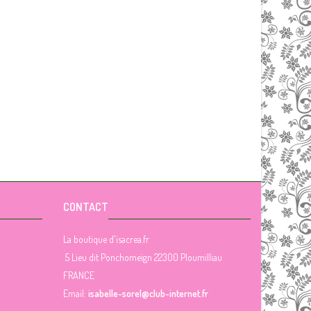
CONTACT
La boutique d'isacrea.fr
5 Lieu dit Ponchomeign 22300 Ploumilliau
FRANCE
Email:
isabelle-sorel@club-internet.fr