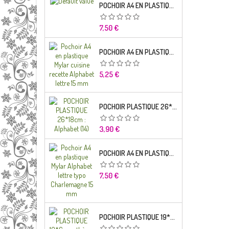
POCHOIR A4 EN PLASTIQUE MYLAR ALPHABET LETTRE TYPO SEGOE 25 MM
Prix
7,50 €
POCHOIR A4 EN PLASTIQUE MYLAR CUISINE RECETTE ALPHABET LETTRE 15 MM
Prix
5,25 €
POCHOIR PLASTIQUE 26*18CM : ALPHABET (14)
Prix
3,90 €
POCHOIR A4 EN PLASTIQUE MYLAR ALPHABET LETTRE TYPO CHARLEMAGNE
Prix
7,50 €
POCHOIR PLASTIQUE 19*6CM : THÈME ENFANT (02)