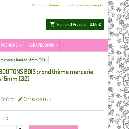
Bienvenue,
Connexion
ou
Créez votre compte
shopping_cart
Panier:
0
Produits - 0,00 €
POCHOIRS
SCRAPBOOKING
 mercerie bouton 15mm (32)
BOUTONS BOIS : rond thème mercerie
n 15mm (32)
Donnez votre avis
TTC