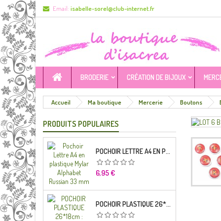
Email:
isabelle-sorel@club-internet.fr
BRODERIE
CRÉATION DE BIJOUX
MERC
Accueil
Ma boutique
Mercerie
Boutons
PRODUITS POPULAIRES
POCHOIR LETTRE A4 EN PLASTIQUE MYLAR ALPHABET RUSSIAN 33 MM
Prix
6,95 €
POCHOIR PLASTIQUE 26*18CM : ALPHABET (04)