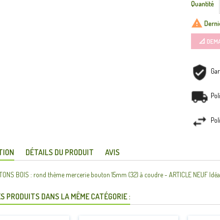
Quantité

Dernie
📐 DEM
Gar
Pol
Pol
TION
DÉTAILS DU PRODUIT
AVIS
ONS BOIS : rond thème mercerie bouton 15mm (32) à coudre - ARTICLE NEUF Idéale 
S PRODUITS DANS LA MÊME CATÉGORIE :