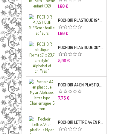
Prix
1,60 €
POCHOIR PLASTIQUE 19*6CM : FEUILLE ET FLEURS
Prix
1,60 €
POCHOIR PLASTIQUE 30*21CM : ALPHABET (02)
Prix
5,90 €
POCHOIR A4 EN PLASTIQUE MYLAR ALPHABET LETTRE TYPO RAVIE 30 MM
Prix
7,75 €
POCHOIR LETTRE A4 EN PLASTIQUE MYLAR ALPHABET LETTRES SCRIPT CAPITALES 25 MM