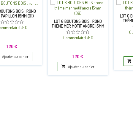
BOUTONS BOIS : ROND
 PAPILLON 15MM (01)
LOT 6 
THÈME
LOT 6 BOUTONS BOIS : ROND
THÈME MER MOTIF ANCRE 15MM
ommentaire(s):
0
(08)
Co
Commentaire(s):
0
Prix
1,20 €
Prix
1,20 €
Ajouter au panier


Ajouter au panier