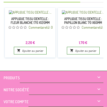
APPLIQUE TISSU DENTELLE :
APPLIQUE TISSU DENTELLE :
FLEUR BLANCHE 170 X120MM
PAPILLON BLANC 70 X60MM
Commentaire(s):
0
Commentaire(s):
0
Prix
Prix
2,20 €
1,70 €

Ajouter au panier

Ajouter au panier

PRODUITS

NOTRE SOCIÉTÉ

VOTRE COMPTE