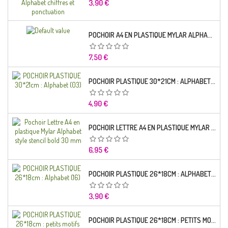
Prix
3,90 €
POCHOIR A4 EN PLASTIQUE MYLAR ALPHABET LETTRE TYPO CHARLEMAGNE 28 MM
Prix
7,50 €
POCHOIR PLASTIQUE 30*21CM : ALPHABET (03)
Prix
4,90 €
POCHOIR LETTRE A4 EN PLASTIQUE MYLAR ALPHABET STYLE STENCIL BOLD 30 MM
Prix
6,95 €
POCHOIR PLASTIQUE 26*18CM : ALPHABET (16)
Prix
3,90 €
POCHOIR PLASTIQUE 26*18CM : PETITS MOTIFS FLORALES