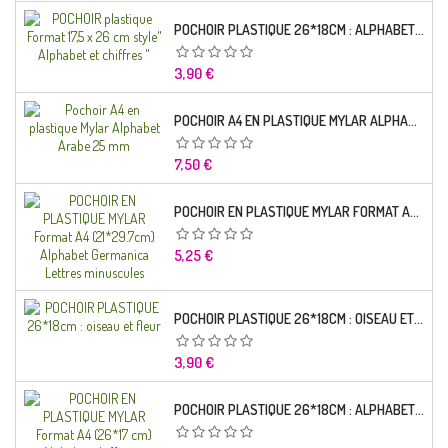
POCHOIR PLASTIQUE 26*18CM : ALPHABET (01)
Prix
3,90 €
POCHOIR A4 EN PLASTIQUE MYLAR ALPHABET ARABE 25 MM
Prix
7,50 €
POCHOIR EN PLASTIQUE MYLAR FORMAT A4 (21*29.7CM) ALPHABET GERMANICA LETTRES MINUSCULES
Prix
5,25 €
POCHOIR PLASTIQUE 26*18CM : OISEAU ET FLEUR
Prix
3,90 €
POCHOIR PLASTIQUE 26*18CM : ALPHABET (03)