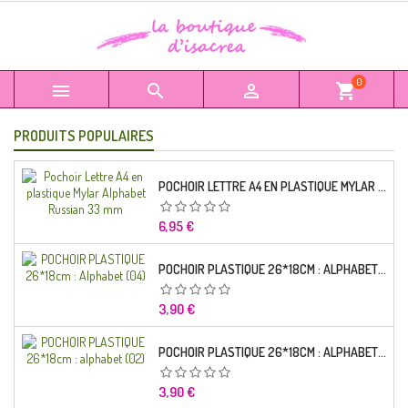
0



shopping_cart
PRODUITS POPULAIRES
POCHOIR LETTRE A4 EN PLASTIQUE MYLAR ALPHABET RUSSIAN 33 MM
Prix
6,95 €
POCHOIR PLASTIQUE 26*18CM : ALPHABET (04)
Prix
3,90 €
POCHOIR PLASTIQUE 26*18CM : ALPHABET (02)
Prix
3,90 €