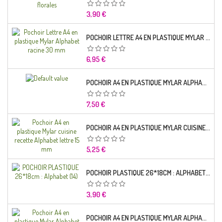
Prix
3,90 €
POCHOIR LETTRE A4 EN PLASTIQUE MYLAR ALPHABET RACINE 30 MM
Prix
6,95 €
POCHOIR A4 EN PLASTIQUE MYLAR ALPHABET LETTRE TYPO SEGOE 25 MM
Prix
7,50 €
POCHOIR A4 EN PLASTIQUE MYLAR CUISINE RECETTE ALPHABET LETTRE 15 MM
Prix
5,25 €
POCHOIR PLASTIQUE 26*18CM : ALPHABET (14)
Prix
3,90 €
POCHOIR A4 EN PLASTIQUE MYLAR ALPHABET LETTRE TYPO CHARLEMAGNE