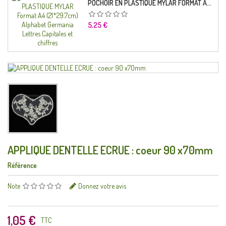
POCHOIR EN PLASTIQUE MYLAR FORMAT A4 (21*29.7CM) ALPHABET GERMANICA LETTRES CAPITALES ET CHIFFRES
Prix
5,25 €
APPLIQUE DENTELLE ECRUE : coeur 90 x70mm
Référence
Note
Donnez votre avis
1,05 €
TTC