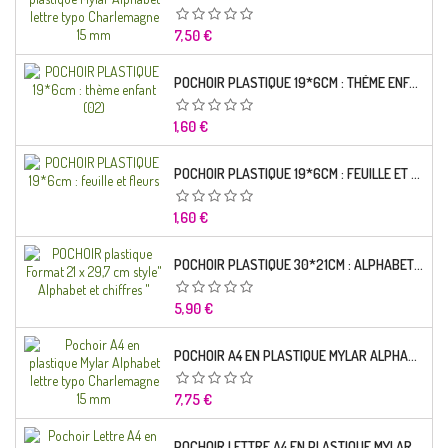
Prix
7,50 €
POCHOIR PLASTIQUE 19*6CM : THÈME ENFANT (02)
Prix
1,60 €
POCHOIR PLASTIQUE 19*6CM : FEUILLE ET FLEURS
Prix
1,60 €
POCHOIR PLASTIQUE 30*21CM : ALPHABET (02)
Prix
5,90 €
POCHOIR A4 EN PLASTIQUE MYLAR ALPHABET LETTRE TYPO RAVIE 30 MM
Prix
7,75 €
POCHOIR LETTRE A4 EN PLASTIQUE MYLAR ALPHABET LETTRES SCRIPT CAPITALES 25 MM