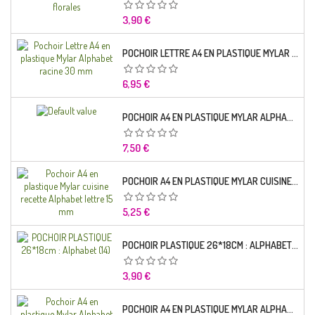
Prix
3,90 €
POCHOIR LETTRE A4 EN PLASTIQUE MYLAR ALPHABET RACINE 30 MM
Prix
6,95 €
POCHOIR A4 EN PLASTIQUE MYLAR ALPHABET LETTRE TYPO SEGOE 25 MM
Prix
7,50 €
POCHOIR A4 EN PLASTIQUE MYLAR CUISINE RECETTE ALPHABET LETTRE 15 MM
Prix
5,25 €
POCHOIR PLASTIQUE 26*18CM : ALPHABET (14)
Prix
3,90 €
POCHOIR A4 EN PLASTIQUE MYLAR ALPHABET LETTRE TYPO CHARLEMAGNE