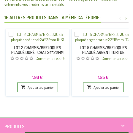
vêtements, vos broderies, arts créatifs.
16 AUTRES PRODUITS DANS LA MÊME CATÉGORIE :
<
>
LOT 2 CHARMS/BRELOQUES
LOT 5 CHARMS/BRELOQUES
PLAQUÉ DORÉ : CHAT 24*22MM
PLAQUÉ ARGENT TORTUE
(06)
22*16MM (03)
Commentaire(s):
0
Commentaire(s):
0
Prix
Prix
1,90 €
1,85 €

Ajouter au panier

Ajouter au panier

PRODUITS