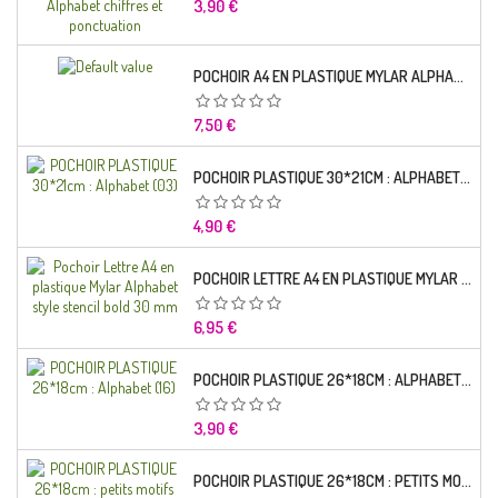
Prix
3,90 €
POCHOIR A4 EN PLASTIQUE MYLAR ALPHABET LETTRE TYPO CHARLEMAGNE 28 MM
Prix
7,50 €
POCHOIR PLASTIQUE 30*21CM : ALPHABET (03)
Prix
4,90 €
POCHOIR LETTRE A4 EN PLASTIQUE MYLAR ALPHABET STYLE STENCIL BOLD 30 MM
Prix
6,95 €
POCHOIR PLASTIQUE 26*18CM : ALPHABET (16)
Prix
3,90 €
POCHOIR PLASTIQUE 26*18CM : PETITS MOTIFS FLORALES