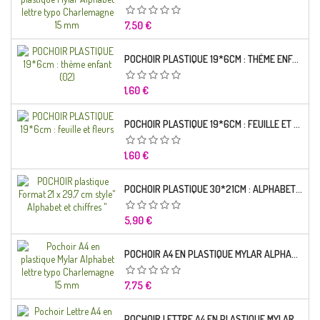
Prix
7,50 €
POCHOIR PLASTIQUE 19*6CM : THÈME ENFANT (02)
Prix
1,60 €
POCHOIR PLASTIQUE 19*6CM : FEUILLE ET FLEURS
Prix
1,60 €
POCHOIR PLASTIQUE 30*21CM : ALPHABET (02)
Prix
5,90 €
POCHOIR A4 EN PLASTIQUE MYLAR ALPHABET LETTRE TYPO RAVIE 30 MM
Prix
7,75 €
POCHOIR LETTRE A4 EN PLASTIQUE MYLAR ALPHABET LETTRES SCRIPT CAPITALES 25 MM