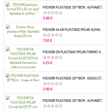
POCHOIR PLASTIQUE 26*18CM : ALPHABET (01)
Prix
3,90 €
POCHOIR A4 EN PLASTIQUE MYLAR ALPHABET ARABE 25 MM
Prix
7,50 €
POCHOIR EN PLASTIQUE MYLAR FORMAT A4 (21*29.7CM) ALPHABET GERMANICA LETTRES MINUSCULES
Prix
5,25 €
POCHOIR PLASTIQUE 26*18CM : OISEAU ET FLEUR
Prix
3,90 €
POCHOIR PLASTIQUE 26*18CM : ALPHABET (03)