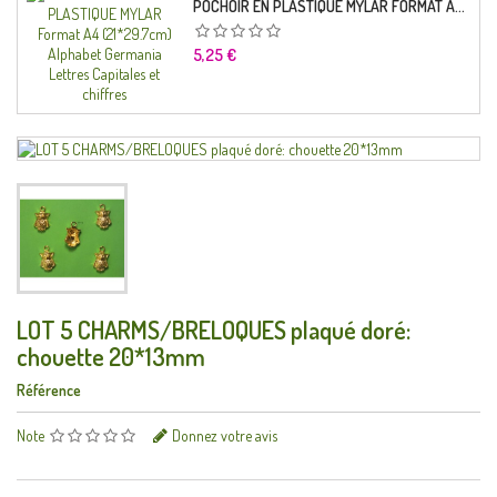
POCHOIR EN PLASTIQUE MYLAR FORMAT A4 (21*29.7CM) ALPHABET GERMANICA LETTRES CAPITALES ET CHIFFRES
Prix
5,25 €
LOT 5 CHARMS/BRELOQUES plaqué doré:
chouette 20*13mm
Référence
Note
Donnez votre avis