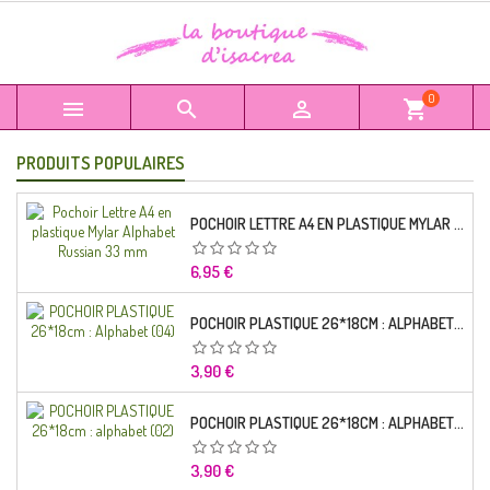
0



shopping_cart
PRODUITS POPULAIRES
POCHOIR LETTRE A4 EN PLASTIQUE MYLAR ALPHABET RUSSIAN 33 MM
Prix
6,95 €
POCHOIR PLASTIQUE 26*18CM : ALPHABET (04)
Prix
3,90 €
POCHOIR PLASTIQUE 26*18CM : ALPHABET (02)
Prix
3,90 €