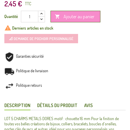
2,45 €
TTC
Ajouter au panier
Quantité


Derniers articles en stock
📐 DEMANDE DE POCHOIR PERSONNALISÉ
Garanties sécurité
Politique de livraison
Politique retours
DESCRIPTION
DÉTAILS DU PRODUIT
AVIS
LOT 5 CHARMS METALS DORES motif : chouette 16 mm Pour la finition de
toutes vos belles créations de bijoux, colliers, bracelets, boucles d'oreilles,
portes clés de sacs, et autres. idéal pour vos ouvrages personnalisés, vos