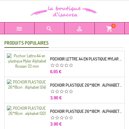
0



shopping_cart
PRODUITS POPULAIRES
POCHOIR LETTRE A4 EN PLASTIQUE MYLAR ALPHABET RUSSIAN 33 MM
Prix
6,95 €
POCHOIR PLASTIQUE 26*18CM : ALPHABET (04)
Prix
3,90 €
POCHOIR PLASTIQUE 26*18CM : ALPHABET (02)
Prix
3,90 €