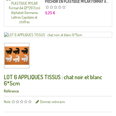
POCHOIR EN PLASTIQUE MYLAR FORMAT A4 (21*29.7CM) ALPHABET GERMANICA LETTRES CAPITALES ET CHIFFRES
Prix
5,25 €
LOT 6 APPLIQUES TISSUS : chat noir et blanc
6*5cm
Référence
Note
Donnez votre avis