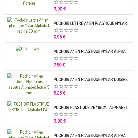
Prix
3,90 €
POCHOIR LETTRE A4 EN PLASTIQUE MYLAR ALPHABET RACINE 30 MM
Prix
6,95 €
POCHOIR A4 EN PLASTIQUE MYLAR ALPHABET LETTRE TYPO SEGOE 25 MM
Prix
7,50 €
POCHOIR A4 EN PLASTIQUE MYLAR CUISINE RECETTE ALPHABET LETTRE 15 MM
Prix
5,25 €
POCHOIR PLASTIQUE 26*18CM : ALPHABET (14)
Prix
3,90 €
POCHOIR A4 EN PLASTIQUE MYLAR ALPHABET LETTRE TYPO CHARLEMAGNE