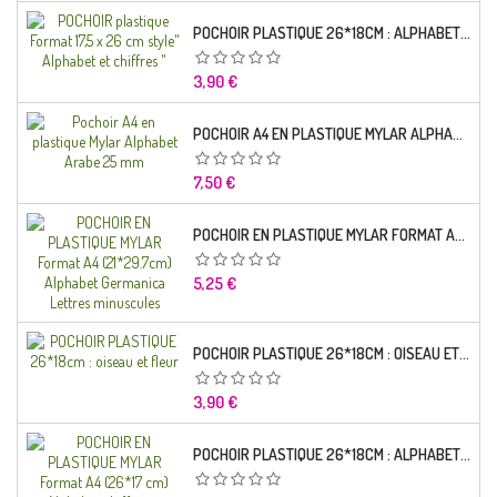
POCHOIR PLASTIQUE 26*18CM : ALPHABET (01)
Prix
3,90 €
POCHOIR A4 EN PLASTIQUE MYLAR ALPHABET ARABE 25 MM
Prix
7,50 €
POCHOIR EN PLASTIQUE MYLAR FORMAT A4 (21*29.7CM) ALPHABET GERMANICA LETTRES MINUSCULES
Prix
5,25 €
POCHOIR PLASTIQUE 26*18CM : OISEAU ET FLEUR
Prix
3,90 €
POCHOIR PLASTIQUE 26*18CM : ALPHABET (03)