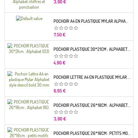
Prix
3,90 €
POCHOIR A4 EN PLASTIQUE MYLAR ALPHABET LETTRE TYPO CHARLEMAGNE 28 MM
Prix
7,50 €
POCHOIR PLASTIQUE 30*21CM : ALPHABET (03)
Prix
4,90 €
POCHOIR LETTRE A4 EN PLASTIQUE MYLAR ALPHABET STYLE STENCIL BOLD 30 MM
Prix
6,95 €
POCHOIR PLASTIQUE 26*18CM : ALPHABET (16)
Prix
3,90 €
POCHOIR PLASTIQUE 26*18CM : PETITS MOTIFS FLORALES