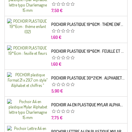
Prix
7,50 €
POCHOIR PLASTIQUE 19*6CM : THÈME ENFANT (02)
Prix
1,60 €
POCHOIR PLASTIQUE 19*6CM : FEUILLE ET FLEURS
Prix
1,60 €
POCHOIR PLASTIQUE 30*21CM : ALPHABET (02)
Prix
5,90 €
POCHOIR A4 EN PLASTIQUE MYLAR ALPHABET LETTRE TYPO RAVIE 30 MM
Prix
7,75 €
POCHOIR LETTRE A4 EN PLASTIQUE MYLAR ALPHABET LETTRES SCRIPT CAPITALES 25 MM