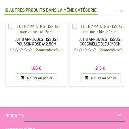
16 AUTRES PRODUITS DANS LA MÊME CATÉGORIE :
<
>
LOT 6 APPLIQUES TISSUS :
LOT 6 APPLIQUES TISSUS :
POUSSIN ROSE 4*2.5CM
COCCINELLE BLEU 3*3CM
Commentaire(s):
0
Commentaire(s):
0
Prix
Prix
1,65 €
2,15 €

Ajouter au panier

Ajouter au panier

PRODUITS